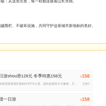
探秘；从这里出发，每一程都连接着山长水阔。
翻越围栏、不破坏设施，共同守护这座城市新地标的美好。
158
shou滑128元 冬季特惠158元
¥
海雪原度假区面积约4平方公里，因此处既有大片森林，又...
已售3
158
团一日游
¥