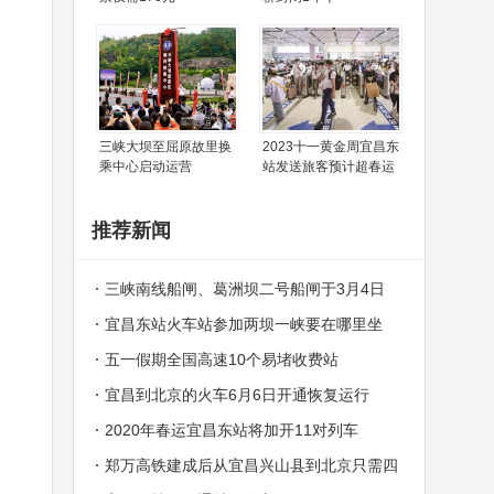
三峡大坝至屈原故里换
2023十一黄金周宜昌东
乘中心启动运营
站发送旅客预计超春运
推荐新闻
三峡南线船闸、葛洲坝二号船闸于3月4日
起同步实施停航检修
宜昌东站火车站参加两坝一峡要在哪里坐
车?是几点钟发车?
五一假期全国高速10个易堵收费站
宜昌到北京的火车6月6日开通恢复运行
2020年春运宜昌东站将加开11对列车
郑万高铁建成后从宜昌兴山县到北京只需四