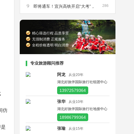
9
286
航线加密恢复，7月上旬特惠机票公布
即将通车！宜兴高铁开启“大考”，
武汉至重庆有望3小时直达
精心筛选行程 品质享受
无强制消费 正规服务
全程价格透明 明白消费
专业旅游顾问推荐
阿龙
从业20年
湖北好旅伴国际旅行社组团中心
13972579364
武
张华
从业10年
湖北好旅伴国际旅行社地接中心
间仿
18986799364
即是
张瑜
从业15年