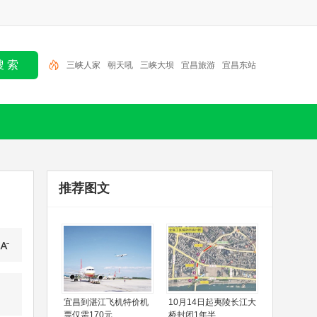
三峡人家
朝天吼
三峡大坝
宜昌旅游
宜昌东站
大瀑布
百里荒
金狮洞
大老岭
清江画廊
推荐图文
宜昌到湛江飞机特价机
10月14日起夷陵长江大
票仅需170元
桥封闭1年半