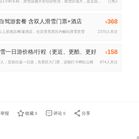
1小时车程，滑雪设施齐全综合性强，戏雪区域大，是宜昌...
已售2
368
自驾游套餐 含双人滑雪门票+酒店
¥
云上居酒店/帐篷酒店，住百里荒景区内畅玩滑雪赏雪
2370人关注
158
滑雪一日游价格/行程（更近、更酷、更好
¥
28元/人，宜昌往返一日游，含景区大门票，还能打卡网红山楂
874人关注
举报
收藏
评论
分享
0
0