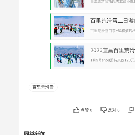
百里荒滑雪场距离宜昌市区仅
百里荒滑雪二日游
百里荒滑雪门票+星程酒店/
2026宜昌百里荒
玩...
1月9号shou滑特惠仅1
树
百里荒滑雪
点赞
反对
0
0
同类新闻