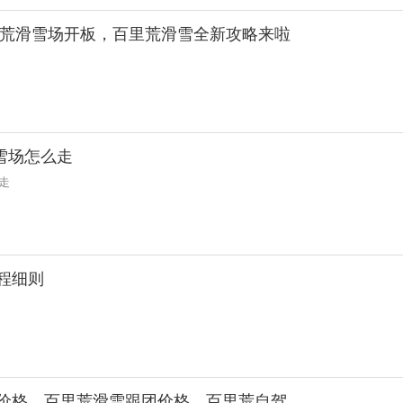
日百里荒滑雪场开板，百里荒滑雪全新攻略来啦
雪场怎么走
走
流程细则
场价格，百里荒滑雪跟团价格，百里荒自驾