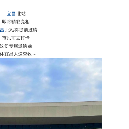
宜昌
北站
即将精彩亮相
昌
北站将提前邀请
市民前去打卡
这份专属邀请函
体宜昌人速查收～