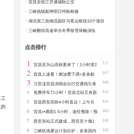
个半小时
宜昌至枝江开通城际公交
三峡南线船闸明日停航检修
湖北第三批物流园区与客运枢纽10个项目
本月开工
三峡翻坝高速举办冬季除雪保畅演练
点击排行
1
717
宜昌至兴山高铁要来了！2小时变2
2
547
0分钟！
宜昌人速看！燃油费下调+多条航
3
469
线低至2折，6月错峰游正当时
汪苏泷宜昌演唱会出行交通指引来
4
424
免费停车72小时！宜昌北站又有新
啦！！！
在工
5
424
变化，这些暖心服务太方便了
宜昌西安高铁4小时直达！上午兵
筑的
6
383
马俑下午游三峡
宜昌⇌襄阳1.5小时，途经夷陵！预
7
340
计年底建成
西安东站正式建成，西安至十堰1
8
328
小时、至宜昌有望3小时直达
三峡机场暑运计划出炉：多条国内