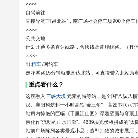
>>>>
自驾前往
直接导航“宜昌北站”，南广场社会停车场900个停
>>>>
公共交通
计划开通多条直达线路，含快线及常规线路。（具
>>>>
出
租车
/网约车
走花溪路15分钟就能直达北站，可直接驶入北站落
重点看什么？
这座融入
三峡大坝
元素的特等站，是全国“八纵八
汉、襄阳构筑起一小时高铁“金三角”，高效串联八
站房内惊艳的巨幅《千里江山图》浮雕壁画与穹顶
佛化作“流动的山水画廊”。4639块光伏板拼成的“
站前广场陈列各类景观小品；造型别致的城市展厅