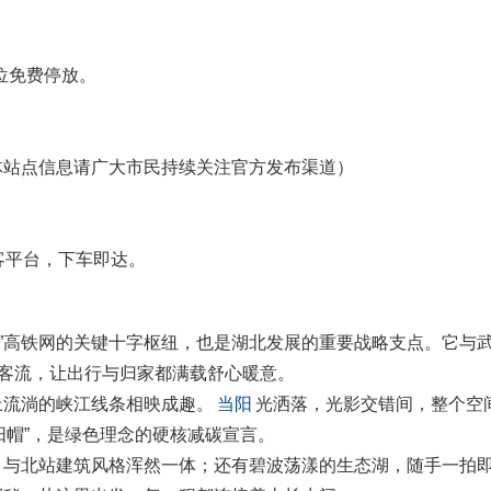
车位免费停放。
体站点信息请广大市民持续关注官方发布渠道）
客平台，下车即达。
横”高铁网的关键十字枢纽，也是湖北发展的重要战略支点。它与
方客流，让出行与归家都满载舒心暖意。
上流淌的峡江线条相映成趣。
当阳
光洒落，光影交错间，整个空
太阳帽”，是绿色理念的硬核减碳宣言。
，与北站建筑风格浑然一体；还有碧波荡漾的生态湖，随手一拍