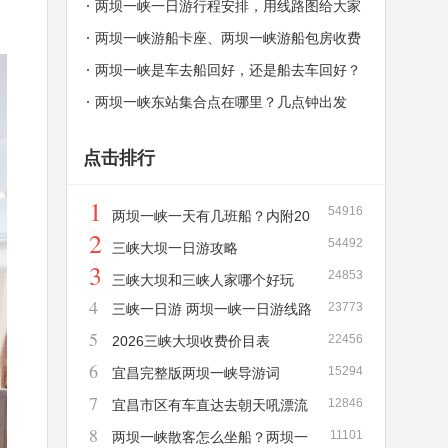
一天有几班？
两坝一峡一日游行程安排，用线路图给大家
解释，秒懂！
两坝一峡游船卡座、两坝一峡游船包房收费
价格和介绍
两坝一峡是车去船回好，还是船去车回好？
两坝一峡东站集合点在哪里？几点钟出发
点击排行
1
54916
两坝一峡一天有几班船？内附20
2
54492
26年新版两坝一峡游船时刻表！
三峡大坝一日游攻略
3
24853
三峡大坝和三峡人家哪个好玩
4
23773
三峡一日游 两坝一峡一日游线路
5
22456
详解
2026三峡大坝收费价目表
6
15294
宜昌完整版两坝一峡导游词
7
12846
宜昌市区有车直达去朝天吼漂流
8
11101
吗？需要多长时间？多少钱？
两坝一峡散客怎么坐船？两坝一