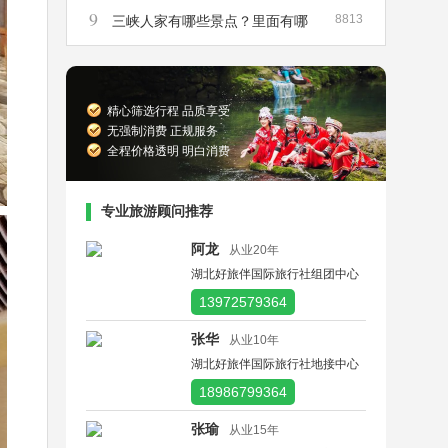
9
8813
峡散客船票在哪里买
三峡人家有哪些景点？里面有哪
些景点是必须要去的？
精心筛选行程 品质享受
无强制消费 正规服务
全程价格透明 明白消费
专业旅游顾问推荐
阿龙
从业20年
湖北好旅伴国际旅行社组团中心
13972579364
张华
从业10年
湖北好旅伴国际旅行社地接中心
18986799364
张瑜
从业15年