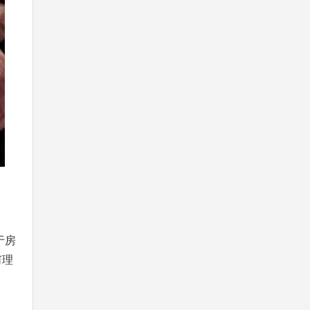
于房
何理