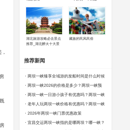
湖北旅游攻略必去景点
藏族的民风民俗
推荐_湖北醉火十大景
起，
推荐新闻
两坝一峡臻享全域游的发船时间是什么时候
套房
两坝一峡2026的价格是多少？两坝一峡预
订中心电话
两坝一峡一日游小孩子有优惠吗？两坝一峡
，既
哪些人群可以免费？
老年人玩两坝一峡价格有优惠吗？两坝一峡
老年人价格
2026年两坝一峡门票优惠政策
宜昌交运两坝一峡指的是哪两坝？哪一峡？
。房