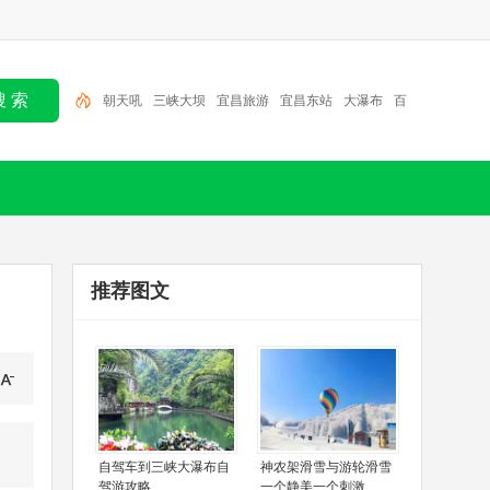
三峡大坝
宜昌旅游
宜昌东站
大瀑布
百里荒
金
狮洞
大老岭
清江画廊
三峡人家
朝天吼
推荐图文
自驾车到三峡大瀑布自
神农架滑雪与游轮滑雪
驾游攻略
一个静美一个刺激