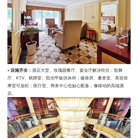
• 设施齐全：
酒店
大堂、玫瑰园餐厅、宴会厅解决吃住；歌舞
厅、KTV、棋牌室、阳光甲板供休闲；健身房、桑拿室、美容按
摩室可放松；医疗室、商务中心也贴心配备，像移动的高端酒
店。