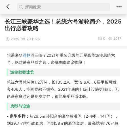
长江三峡豪华之选！总统六号游轮简介，2025
出行必看攻略
0
2017
2025-09-29 11:26
想乘豪华
游轮
游三峡？2021年重装升级的五星豪华游轮总统六
号，绝对是高品质之选，这份攻略建议收藏！
游轮档案速览
总统六号总吨位1.2万吨，长135.2米、宽19.6米，6层甲板可载
客406人，空间宽敞不拥挤。2021年底的升级让设施更现代，无
论是家庭游还是朋友结伴，都能享受舒适体验。
房型与设施
• 房型多样：
从26.5㎡带阳台的豪华标准间（2-4楼，141间），
到39.7㎡的行政套房，再到58㎡的豪华套房，最高端的176㎡总