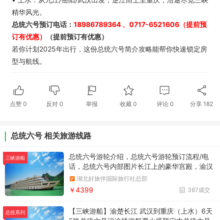
精华风光。
总统六号预订电话：
18986789364 、0717-6521606
（提前预
订有优惠）
（提前预订有优惠）
若你计划2025年出行，这份总统六号简介攻略能帮你快速锁定房
型与航线。
点赞
0
反对
0
举报
收藏
0
评论
0
分享
182
总统六号 相关旅游线路
总统六号游轮介绍，总统六号游轮预订流程/电
三峡游船
话，总统六号内部图片长江上的豪华宫殿，渝汉
线——横跨千里的梦幻之旅
湖北好旅伴国际旅行社总部
￥4399
387成交
【三峡游船】渝楚长江 武汉到重庆（上水）6天
总统系列