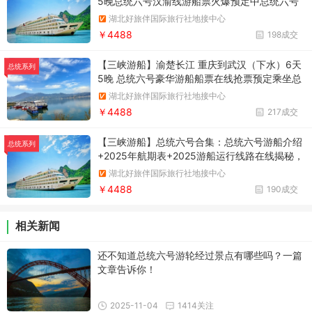
5晚总统六号汉渝线游船票火爆预定中总统六号
纵贯武汉-重庆独一无二的游览体验，过双闸零
湖北好旅伴国际旅行社地接中心
距离接触大国重器，完整穿越长江三峡，沿途精
￥4488
198成交
华景点不留遗憾
【三峡游船】渝楚长江 重庆到武汉（下水）6天
总统系列
5晚 总统六号豪华游船船票在线抢票预定乘坐总
统六号，穿越长江三峡直达武汉，打卡西陵峡 巫
湖北好旅伴国际旅行社地接中心
峡 瞿塘峡，过双闸看大国重器，岳阳楼忆古怀
￥4488
217成交
今，一票在手尽兴嗨玩！
【三峡游船】总统六号合集：总统六号游船介绍
总统系列
+2025年航期表+2025游船运行线路在线揭秘，
船票预定优先抢位！领略渝楚风情，穿越长江三
湖北好旅伴国际旅行社地接中心
峡，过双闸零距离感受大国重器，登临岳阳楼，
￥4488
190成交
俯瞰洞庭湖的烟波浩瀚，尽在长江三峡总统六
号！
相关新闻
还不知道总统六号游轮经过景点有哪些吗？一篇
文章告诉你！
2025-11-04
1414关注