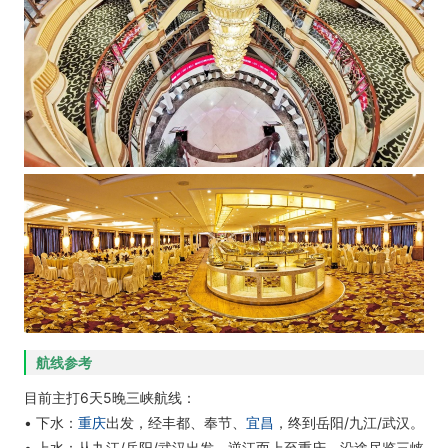
航线参考
目前主打6天5晚三峡航线：
• 下水：
重庆
出发，经丰都、奉节、
宜昌
，终到岳阳/九江/武汉。
• 上水：从九江/岳阳/武汉出发，逆江而上至重庆，沿途尽览三峡