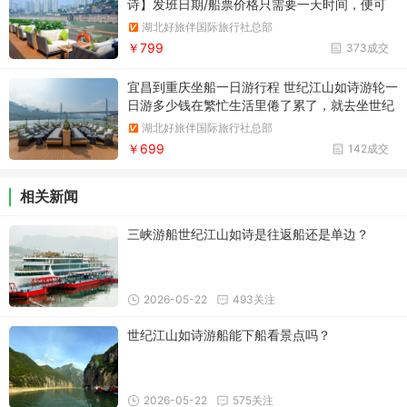
诗】发班日期/船票价格只需要一天时间，便可
以领略长江三峡的风光，看完西陵峡、巫峡、瞿
湖北好旅伴国际旅行社总部
塘峡。
￥799
373成交
宜昌到重庆坐船一日游行程 世纪江山如诗游轮一
日游多少钱在繁忙生活里倦了累了，就去坐世纪
江山如诗邮轮吧，奔赴一场与长江的浪漫约会。
湖北好旅伴国际旅行社总部
￥699
142成交
相关新闻
三峡游船世纪江山如诗是往返船还是单边？
2026-05-22
493关注
世纪江山如诗游船能下船看景点吗？
2026-05-22
575关注