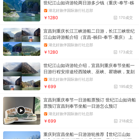
世纪江山如诗游轮两日游多少钱（重庆-奉节-秭
归-宜昌）下水二日游，游览白帝城·瞿塘峡景
湖北好旅伴国际旅行社总部
区，看尽西陵峡、巫峡、瞿塘峡
￥1280
170成交
宜昌到重庆长江三峡游船二日游，长江三峡世纪
江山如诗游船介绍（宜昌-秭归-奉节-重庆） 上
水二日游，主要景点：西陵峡、巫峡、瞿塘峡、
湖北好旅伴国际旅行社总部
白帝城
￥1280
173成交
世纪江山如诗游轮介绍，宜昌到重庆奉节坐船一
日游行程安排途经西陵峡、巫峡、瞿塘峡，复刻
李白笔下的“千里江陵一日还”
湖北好旅伴国际旅行社总部
￥699
195成交
宜昌到重庆奉节一日游船票预订 世纪江山如诗船
票预订宜昌到奉节坐船一日游怎么预订
湖北好旅伴国际旅行社总部
￥699
218成交
重庆到宜昌坐船一日游游轮推荐【世纪江山如