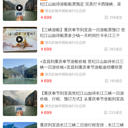
纪江山如诗游船船票预定 完美打卡西陵峡、巫
峡、瞿塘峡宜昌到重庆奉节一日游船票 重庆奉节
湖北好旅伴国际旅行社总部
到宜昌一日游船票预订 世纪江山如诗游船介绍
￥699
256成交
【三峡游船】重庆奉节到宜昌一日游船票预订 世
纪江山如诗船票多少钱一天时间打卡长江三个
峡：瞿塘峡、巫峡、西陵峡，超性价比
湖北好旅伴国际旅行社总部
￥699
283成交
<宜昌到重庆奉节游船价格 世纪江山如诗长江三
峡一日游价格>宜昌到重庆奉节游船途经哪些景
点
湖北好旅伴国际旅行社总部
￥699
185成交
【重庆奉节到宜昌世纪江山如诗长江三峡一日游
价格、行程、预订方式】从重庆奉节坐船到宜昌
要多久途径瞿塘峡、巫峡、西陵峡，一日游完长
湖北好旅伴国际旅行社总部
江三峡
￥699
233成交
重庆到宜昌长江三峡二日游行程安排，长江三峡