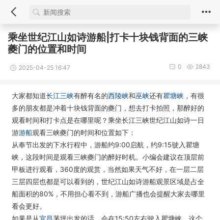
乘坐世纪江山如诗游船|打卡十块钱背面的三峡
夔门的位置和时间
0
2843
2025-04-25 16:47
大家都知道
长江三峡
有醉有名的
西陵峡
和
巫峡
还有
瞿塘峡
，有很
多的朋友都是冲着十块钱背面的夔门，想去打卡拍照，那醉好的
观看时间和打卡点是在哪里呢？乘坐长江三峡世纪江山如诗一日
游
游船
观看三峡夔门的时间和位置如下：
从奉节出发的下水行程中，游船约9:00启航，约9:15驶入瞿塘
峡，这段时间是观看三峡夔门的醉好时机。小编会建议在顶层前
甲板进行观看，360度的观赏，当然如果天气不好，在一层二层
三层四层也都是可以看到的，世纪江山如诗游船观景区域是占全
船面积的80%，不用担心看不到，游船广播也会提醒大家去哪里
看会更好。
如果是从
宜昌
茅坪出发的话，会在15:50左右驶入瞿塘峡，这个