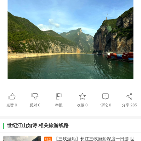
点赞
0
反对
0
举报
收藏
0
评论
0
分享
285
世纪江山如诗 相关旅游线路
【三峡游船】长江三峡游船深度一日游 世
精选