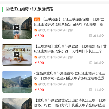
世纪江山如诗 相关旅游线路
【三峡游船】长江三峡游船深度一日游 世
精选
纪江山如诗游船船票预定 完美打卡西陵峡、巫
峡、瞿塘峡宜昌到重庆奉节一日游船票 重庆奉节
湖北好旅伴国际旅行社总部
到宜昌一日游船票预订 世纪江山如诗游船介绍
￥699
256成交
【三峡游船】重庆奉节到宜昌一日游船票预订 世
纪江山如诗船票多少钱一天时间打卡长江三个
峡：瞿塘峡、巫峡、西陵峡，超性价比
湖北好旅伴国际旅行社总部
￥699
281成交
<宜昌到重庆奉节游船价格 世纪江山如诗长江三
峡一日游价格>宜昌到重庆奉节游船途经哪些景
点
湖北好旅伴国际旅行社总部
￥699
184成交
【重庆奉节到宜昌世纪江山如诗长江三峡一日游
价格、行程、预订方式】从重庆奉节坐船到宜昌