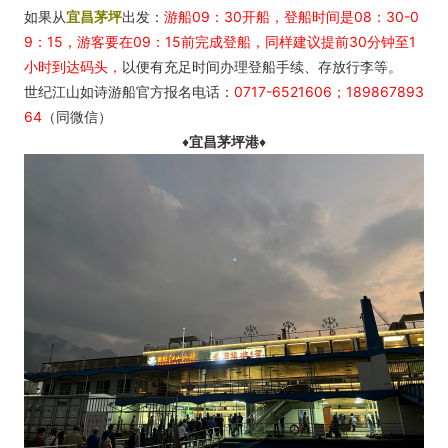
如果从
宜昌茅坪
出发：
游船09：30开船，登船时间是08：30-0
9：15，游客要在09：15前完成登船，同样建议提前30分钟至1
小时到达码头，
以便有充足时间办理登船手续、存放行李等。
世纪江山如诗游船官方报名电话：
0717-6521606；189867893
64
（同微信）
♦
宜昌茅坪港
♦