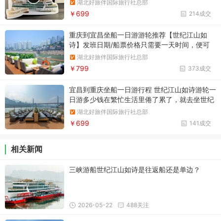
湖北好旅伴国际旅行社总部
￥699
214成交
重庆到宜昌坐船一日游游轮推荐【世纪江山如
诗】发班日期/船票价格只需要一天时间，便可
以领略长江三峡的风光，看完西陵峡、巫峡、瞿
湖北好旅伴国际旅行社总部
塘峡。
￥799
373成交
宜昌到重庆坐船一日游行程 世纪江山如诗游轮一
日游多少钱在繁忙生活里倦了累了，就去坐世纪
江山如诗邮轮吧，奔赴一场与长江的浪漫约会。
湖北好旅伴国际旅行社总部
￥699
141成交
相关新闻
三峡游船世纪江山如诗是往返船还是单边？
2026-05-22
488关注