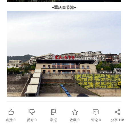
♦重庆奉节港♦
点赞
0
反对
0
举报
收藏
0
评论
0
分享
118