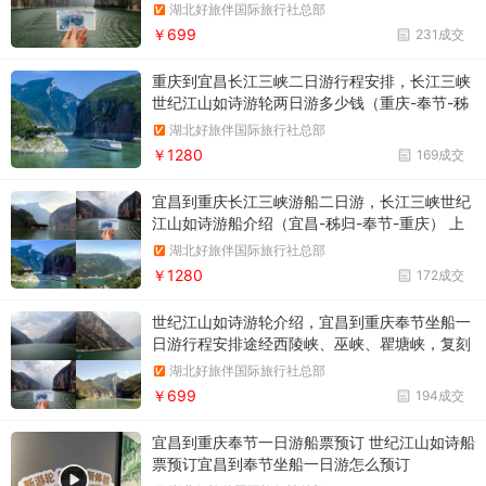
要多久途径瞿塘峡、巫峡、西陵峡，一日游完长
湖北好旅伴国际旅行社总部
江三峡
￥699
231成交
重庆到宜昌长江三峡二日游行程安排，长江三峡
世纪江山如诗游轮两日游多少钱（重庆-奉节-秭
归-宜昌）下水二日游，游览白帝城·瞿塘峡景
湖北好旅伴国际旅行社总部
区，看尽西陵峡、巫峡、瞿塘峡
￥1280
169成交
宜昌到重庆长江三峡游船二日游，长江三峡世纪
江山如诗游船介绍（宜昌-秭归-奉节-重庆） 上
水二日游，主要景点：西陵峡、巫峡、瞿塘峡、
湖北好旅伴国际旅行社总部
白帝城
￥1280
172成交
世纪江山如诗游轮介绍，宜昌到重庆奉节坐船一
日游行程安排途经西陵峡、巫峡、瞿塘峡，复刻
李白笔下的“千里江陵一日还”
湖北好旅伴国际旅行社总部
￥699
194成交
宜昌到重庆奉节一日游船票预订 世纪江山如诗船
票预订宜昌到奉节坐船一日游怎么预订