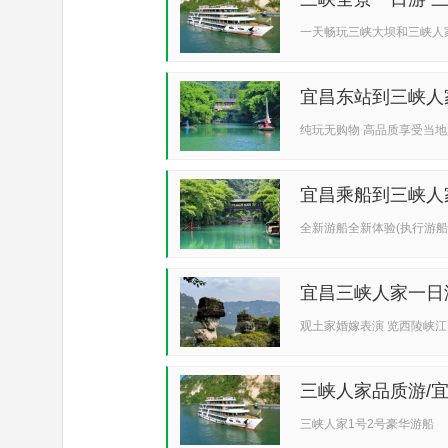
一天畅玩三峡大坝和三峡人
宜昌东站到三峡人
船...
纯玩无购物 高品质享受当
宜昌乘船到三峡人
全新游船全新体验(执行游船
宜昌三峡人家一日
观土家婚嫁表演 览西陵峡江
三峡人家品质游/
西...
三峡人家1号2号豪华游船