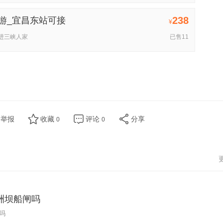
238
游_宜昌东站可接
¥
进三峡人家
已售11
举报
收藏
评论
分享
0
0
洲坝船闸吗
吗