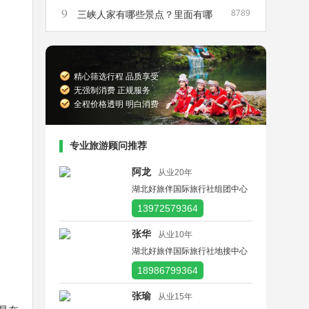
9
8789
峡散客船票在哪里买
三峡人家有哪些景点？里面有哪
些景点是必须要去的？
精心筛选行程 品质享受
无强制消费 正规服务
全程价格透明 明白消费
专业旅游顾问推荐
阿龙
从业20年
湖北好旅伴国际旅行社组团中心
13972579364
张华
从业10年
湖北好旅伴国际旅行社地接中心
18986799364
张瑜
从业15年