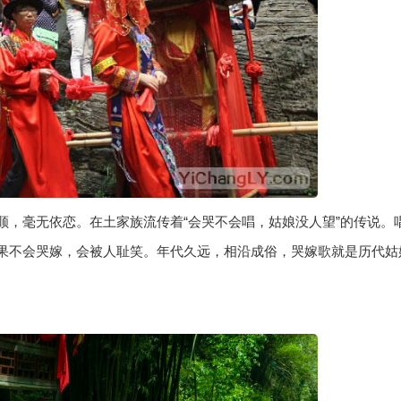
顺，毫无依恋。在土家族流传着“会哭不会唱，姑娘没人望”的传说。
果不会哭嫁，会被人耻笑。年代久远，相沿成俗，哭嫁歌就是历代姑