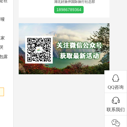
是在
湖北好旅伴国际旅行社总部
18986789364
女
嘶哑
土家
哭
包露
QQ咨询
联系我们