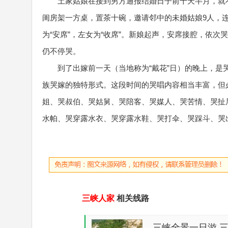
土家姑娘在接到男方通报结婚日子前十天半月，就
闺房架一方桌，置茶十碗，邀请邻中的未婚姑娘9人，连
为“安席”，左女为“收席”。新娘起声，安席接腔，依
仍不停哭。
到了出嫁前一天（当地称为“戴花”日）的晚上，是
族哭嫁的独特形式。这段时间的哭唱内容相当丰富，但
姐、哭叔伯、哭姑舅、哭陪客、哭媒人、哭苦情、哭扯
水帕、哭穿露水衣、哭穿露水鞋、哭打伞、哭踩斗、哭
三峡人家
相关线路
三峡全景一日游 