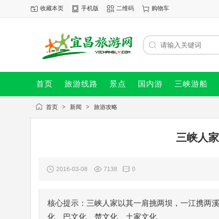
收藏本页
手机版
二维码
购物车
首页
旅游线路
景点
国内游
三峡游船
首页
>
新闻
>
旅游攻略
三峡人家
2016-03-08
7138
0
核心提示：三峡人家以其一肩挑两坝，一江携两
化、巴文化、楚文化、土家文化、