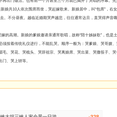
不再出门做活。也有前一个月甚至三个月就已揭开了哭唱的序幕。先
新娘共10人依次围席而坐，哭起嫁歌来。新娘居中，叫“包席”，右
次哭去。不分昼夜。越临近婚期哭声越悲，往往通宵达旦，直哭得声音
哭嫁的高潮。新娘的爹娘邀请亲通宵歌唱，故称“陪十姊妹歌”，也是
必须按着传统礼仪进行，不能乱哭。顺序一般为：哭爹娘、哭哥嫂、
眉毛、哭花、哭梳头、哭辞祖宗、哭离娘席、哭出菜、哭撒筷子、哭
出门、哭上轿等。
328
三峡大坝三峡人家全景一日游