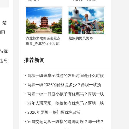
、楚
烟雨
湖北旅游攻略必去景点
藏族的民风民俗
推荐_湖北醉火十大景
待嫁
推荐新闻
达离
两坝一峡臻享全域游的发船时间是什么时候
两坝一峡2026的价格是多少？两坝一峡预
订中心电话
两坝一峡一日游小孩子有优惠吗？两坝一峡
哪些人群可以免费？
老年人玩两坝一峡价格有优惠吗？两坝一峡
老年人价格
2026年两坝一峡门票优惠政策
宜昌交运两坝一峡指的是哪两坝？哪一峡？