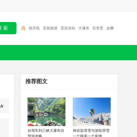
朝天吼
宜昌旅游
宜昌东站
大瀑布
百里荒
金狮
洞
大老岭
清江画廊
三峡人家
三峡大坝
推荐图文
文
自驾车到三峡大瀑布自
神农架滑雪与游轮滑雪
驾游攻略
一个静美一个刺激