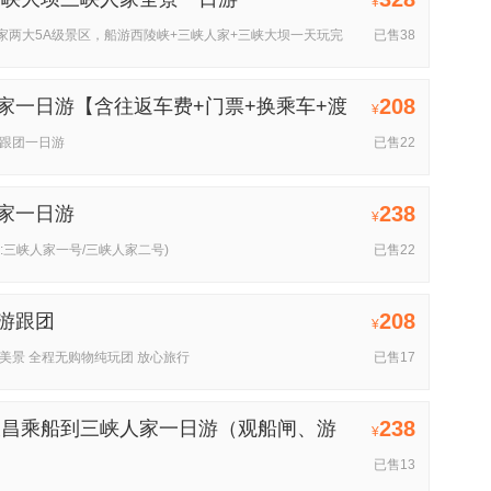
¥
家两大5A级景区，船游西陵峡+三峡人家+三峡大坝一天玩完
已售38
208
家一日游【含往返车费+门票+换乘车+渡
¥
地跟团一日游
已售22
238
家一日游
¥
:三峡人家一号/三峡人家二号)
已售22
208
游跟团
¥
美景 全程无购物纯玩团 放心旅行
已售17
238
宜昌乘船到三峡人家一日游（观船闸、游
¥
已售13