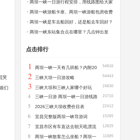
一天有几班？
两坝一峡一日游行程安排，用线路图给大家
解释，秒懂！
两坝一峡游船卡座、两坝一峡游船包房收费
价格和介绍
两坝一峡是车去船回好，还是船去车回好？
两坝一峡东站集合点在哪里？几点钟出发
点击排行
1
54816
两坝一峡一天有几班船？内附20
2
54443
唱哭
26年新版两坝一峡游船时刻表！
三峡大坝一日游攻略
3
24830
三峡大坝和三峡人家哪个好玩
娘们
4
23710
三峡一日游 两坝一峡一日游线路
5
22412
详解
2026三峡大坝收费价目表
6
15265
宜昌完整版两坝一峡导游词
7
12825
宜昌市区有车直达去朝天吼漂流
8
11085
吗？需要多长时间？多少钱？
两坝一峡散客怎么坐船？两坝一