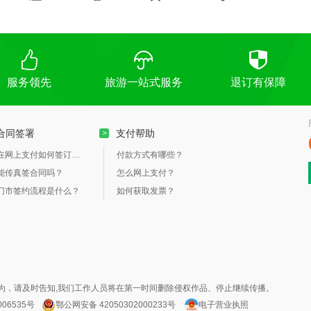
服务领先
旅游一站式服务
退订有保障
合同签署
支付帮助
>
在网上支付如何签订合同？
付款方式有哪些？
能传真签合同吗？
怎么网上支付？
门市签约流程是什么？
如何获取发票？
为，请及时告知,我们工作人员将在第一时间删除侵权作品、停止继续传播。
006535号
鄂公网安备 42050302000233号
电子营业执照