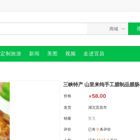
定制旅游
新闻
美图
视频
走进宜昌
三峡特产 山里来纯手工腊制品腊肠 5
58.00
价格
￥
发货
湖北宜昌市
销量
暂无
评价
已有
0
条评价