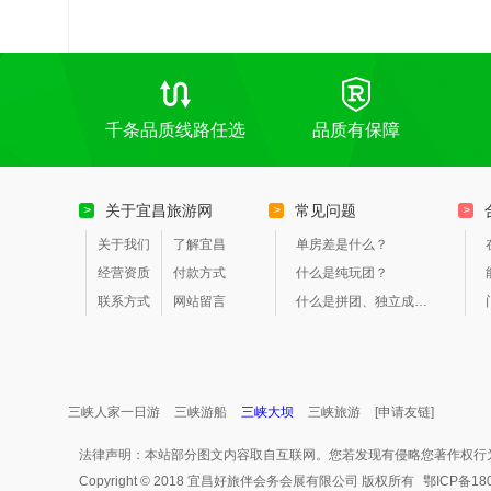
千条品质线路任选
品质有保障
关于宜昌旅游网
常见问题
>
>
>
关于我们
了解宜昌
单房差是什么？
经营资质
付款方式
什么是纯玩团？
联系方式
网站留言
什么是拼团、独立成团？
三峡人家一日游
三峡游船
三峡大坝
三峡旅游
[申请友链]
法律声明：本站部分图文内容取自互联网。您若发现有侵略您著作权行
Copyright © 2018 宜昌好旅伴会务会展有限公司 版权所有
鄂ICP备18