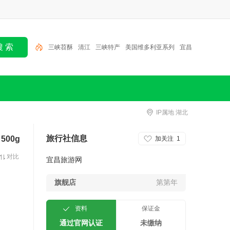
三峡苕酥
清江
三峡特产
美国维多利亚系列
宜昌
特产
世纪系列游轮
萧氏
昭君故里
三峡
IP属地 湖北
旅行社信息
00g
加关注
1
对比
宜昌旅游网
旗舰店
第第年
资料
保证金
通过官网认证
未缴纳