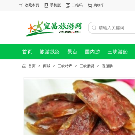
收藏本页
手机版
二维码
购物车
首页
旅游线路
景点
国内游
三峡游船
首页
>
商城
>
三峡特产
>
三峡腊货
>
香腊肠