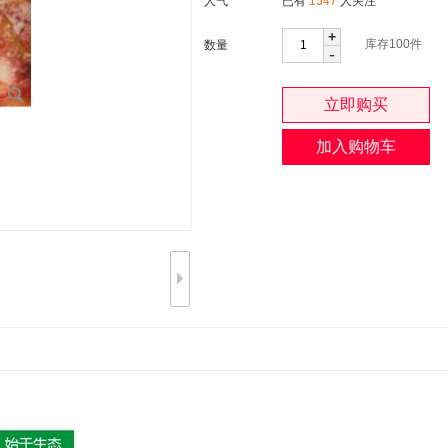
人气
已有
1547
人关注
+
库存
100
件
数量
-