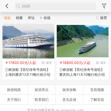
综合
销量
评论
价格
推荐
￥17800.00元/人起
￥16800.00元/人起
成交
成交
三峡游船【世纪传奇号游轮】
三峡游船【世纪传奇号游轮】
上海到重庆12天11晚行程介绍
重庆到上海11天10晚行程介绍
（
2025
年）
（
2025
年）
旅游线路
旅游景点
旅游攻略
宜昌视频
关于我们
联系我们
意见反馈
了解宜昌
宜昌旅游网手机版-m.yichangly.com