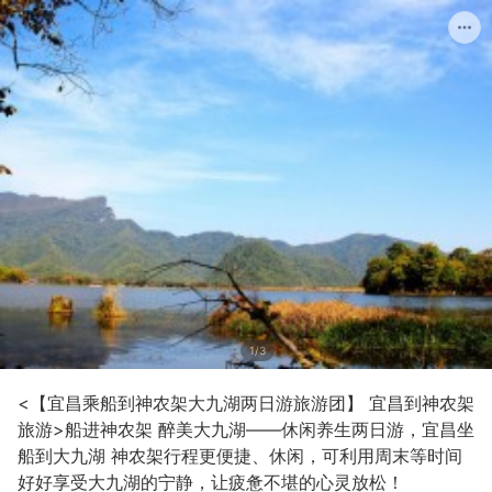
1/3
<【宜昌乘船到神农架大九湖两日游旅游团】 宜昌到神农架
旅游>船进神农架 醉美大九湖——休闲养生两日游，宜昌坐
船到大九湖 神农架行程更便捷、休闲，可利用周末等时间
好好享受大九湖的宁静，让疲惫不堪的心灵放松！