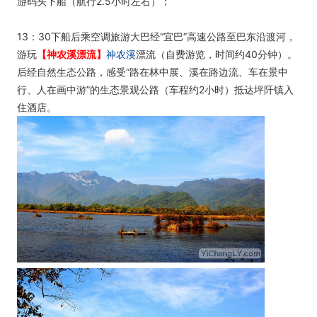
游码头下船（航行2.5小时左右）；
13：30下船后乘空调旅游大巴经“宜巴”高速公路至巴东沿渡河，
游玩
【神农溪漂流】
神农溪
漂流（自费游览，时间约40分钟）。
后经自然生态公路，感受“路在林中展、溪在路边流、车在景中
行、人在画中游”的生态景观公路（车程约2小时）抵达坪阡镇入
住酒店。