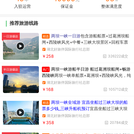
入驻运营
保证金
整体满意度
推荐旅游线路
两坝一峡一日游
包含游船船票+过葛洲坝船
精选
一日游爆款
闸+西陵峡风光+中餐+三峡大坝景区+回程车票
湖北好旅伴国际旅行社总部
￥258
326222成交
两坝一峡游船半日游 船过葛洲坝船闸+畅游
热门
半日游爆款
西陵峡
两坝一峡单船票+葛洲坝+西陵峡风光，纯
玩无购物，时间短内容丰富
湖北好旅伴国际旅行社总部
￥168
105712成交
两坝一峡全域游 宜昌坐船过三峡大坝的船
精选
票多少钱_三峡升船机预订
宜昌坐船过三峡大坝
升船机一日游358元/人，一天时间坐船过两个
湖北好旅伴国际旅行社总部
坝，葛洲坝和三峡大坝。
￥358
20784成交