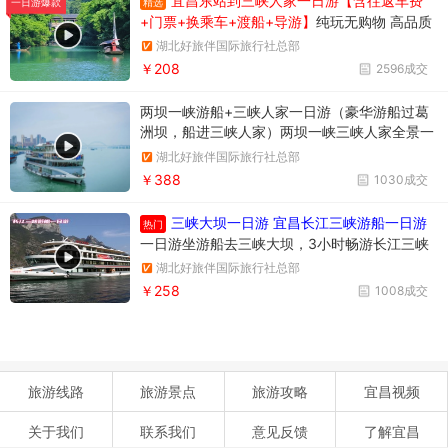
宜昌东站到三峡人家一日游【含往返车费
精选
一日游爆款
+门票+换乘车+渡船+导游】
纯玩无购物 高品质
享受当地跟团一日游
湖北好旅伴国际旅行社总部
￥208
2596成交
两坝一峡游船+三峡人家一日游（豪华游船过葛
洲坝，船进三峡人家）两坝一峡三峡人家全景一
日游
湖北好旅伴国际旅行社总部
￥388
1030成交
三峡大坝一日游 宜昌长江三峡游船一日游
热门
一日游坐游船去三峡大坝，3小时畅游长江三峡
西陵峡风光，参观举世瞩目的三峡大坝，多维度
湖北好旅伴国际旅行社总部
了解三峡工程
￥258
1008成交
旅游线路
旅游景点
旅游攻略
宜昌视频
关于我们
联系我们
意见反馈
了解宜昌