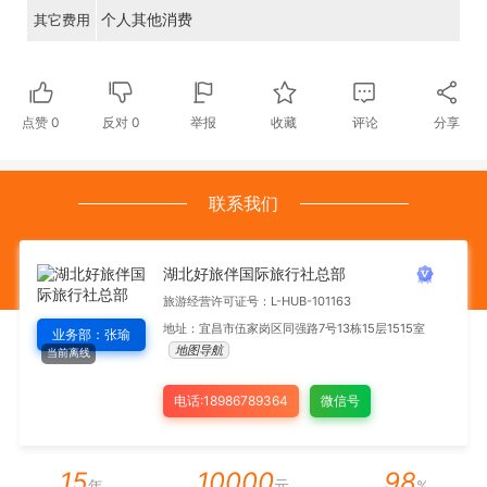
个人其他消费
其它费用
点赞
0
反对
0
举报
收藏
评论
分享
联系我们
湖北好旅伴国际旅行社总部
旅游经营许可证号：L-HUB-101163
地址：宜昌市伍家岗区同强路7号13栋15层1515室
业务部：张瑜
地图导航
当前离线
电话:18986789364
微信号
15
10000
98
年
元
%