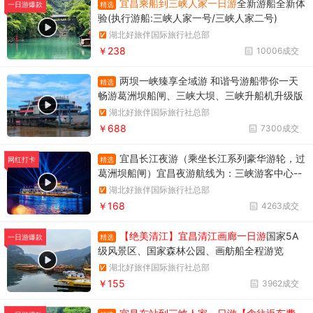
宜昌乘船到三峡人家一日游
全新游船全新体
精选
一日游爆款
验(执行游船:三峡人家一号/三峡人家二号)
湖北好旅伴国际旅行社总部
￥238
10006成交
两坝一峡臻享全域游 和谐号游船带你一天
精选
畅游葛洲坝船闸、三峡大坝、三峡升船机升级版
两坝一峡，升级版两坝一峡全域游，两坝一峡PL
湖北好旅伴国际旅行社总部
US版本
￥688
7300成交
宜昌长江夜游（乘坐长江系列豪华游轮，过
精选
网红打卡
葛洲坝船闸）宜昌夜游航线为：三峡游客中心--
天然塔--过葛洲坝船闸--黄柏河下船，穿过葛洲
湖北好旅伴国际旅行社总部
坝船闸，体验水涨船高的神奇变化。
￥168
4263成交
【绝美清江】宜昌清江画廊一日游
国家5A
精选
一日游爆款
级风景区、国家森林公园、画舫船全程游览
湖北好旅伴国际旅行社总部
￥155
3962成交