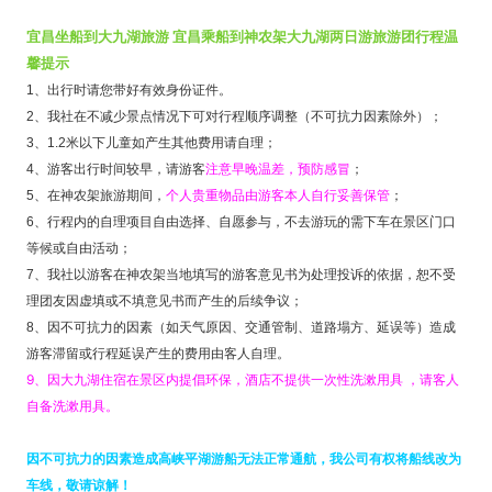
宜昌坐船到大九湖旅游 宜昌乘船到神农架大九湖两日游旅游团行程温
馨提示
1、出行时请您带好有效身份证件。
2、我社在不减少景点情况下可对行程顺序调整（不可抗力因素除外）；
3、1.2米以下儿童如产生其他费用请自理；
注意早晚温差，预防感冒
4、游客出行时间较早，请游客
；
个人贵重物品由游客本人自行妥善保管
5、在神农架旅游期间，
；
6、行程内的自理项目自由选择、自愿参与，不去游玩的需下车在景区门口
等候或自由活动；
7、我社以游客在神农架当地填写的游客意见书为处理投诉的依据，恕不受
理团友因虚填或不填意见书而产生的后续争议；
8、因不可抗力的因素（如天气原因、交通管制、道路塌方、延误等）造成
游客滞留或行程延误产生的费用由客人自理。
9、因大九湖住宿在景区内提倡环保，酒店不提供一次性洗漱用具 ，请客人
自备洗漱用具。
因不可抗力的因素造成高峡平湖游船无法正常通航，我公司有权将船线改为
车线，敬请谅解！