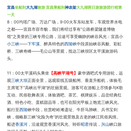
宜昌
坐船到
大九湖
旅游 宜昌乘船到
神农架
大九湖两日游旅游团行程第
一天
8：00均瑶广场、万达广场，9:00火车东站发车，车观世界水电
之都——宜昌市容市貌，我们将经过享有“公路桥梁隧道博物
馆”之美誉的三峡专用公路，沿途可享受幽静的峡谷风光：宜昌小
小三峡
——
下牢溪
、醉具特色的
西陵峡
中段原始峡谷风貌、彩虹
桥、三峡奇峰——毛公山等景观，抵达三峡坝区太平溪旅游码
头。
11：00太平溪码头乘坐
【高峡平湖号】
豪华酒吧式专用游轮，远
观
三峡大坝
正面全景，远观双线五级船闸、垂直升船机，体验毛
主席笔下“高峡出平湖”的壮丽景观。游客可在游船上尽情参与K歌
互动、民俗歌舞表演，体验酒吧、茶艺、棋牌娱乐，品尝经典红
酒、特色小吃、蛋糕甜品等，也可在阳光甲板上饱览三峡风光。
船行至
西陵
峡中段，欣赏崆岭滩遗址、牛肝马肺峡、兵书宝剑
峡，领略新三峡“化险为奇”的壮观景致及古老的峡江民俗风情。
船进
香溪河
，沿途观赏香溪河风光、聆听
昭君
传说，
兴山
峡口旅