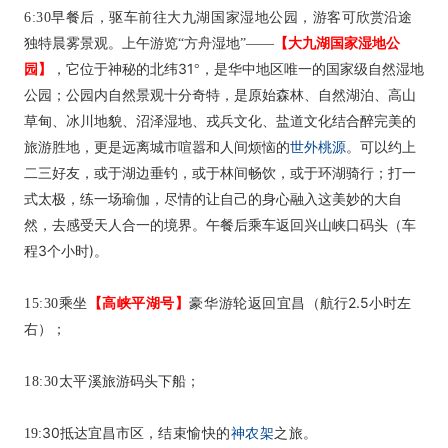
6:30
早餐后，驱车前往大九湖国家湿地公园，游客可
欣赏沿途
【大九湖国家湿地公
独特晨雾景观。上午游览“方舟湿地”——
园】
31
，它位于神秘的北纬
°，是华中地区唯一的国家级自然湿地
公园；公园内自然景观十分奇特，是原始森林、自然湖泊、高山
草甸、冰川地貌、沼泽湿地、戎兵文化、盐道文化结合醉完美的
世外桃源
旅游胜地，更是远离城市喧嚣和人间烦恼的
。可以约上
二三好友，或于湖边垂钓，或于林间畅饮，或于环湖骑行；打一
式太极，练一场瑜伽，尽情的让自己的身心融入这美妙的大自
然，去感受天人合一的境界。午餐后乘车返回兴山峡口码头（车
3
)
程
个小时
。
【高峡平湖号】
2.5
15:30
乘坐
豪华游轮返回宜昌
（航行
小时左
；
右）
18:30
太平溪
旅游码头下船；
30
结束愉快的
神农架
之旅。
19
:
抵达宜昌市区，