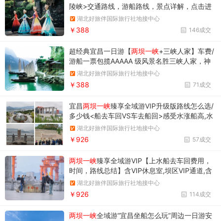
陵峡>交通路线，游船路线，景点详解，点击进
入↓
湖北好旅伴国际旅行社地接中心
￥388
146成交
超经典宜昌一日游【
两坝一峡
+三峡人家】车费/
游船一票包揽AAAAA 级风景名胜三峡人家，神
秘的巴楚文化，豪华游轮，
湖北好旅伴国际旅行社地接中心
￥388
71成交
宜昌
两坝一峡
臻享全域游VIP升级版路线怎么选/
多少钱<船去车回VS车去船回>感受水涨船高,水
降船落,赠送四楼前厅观景台/三峡工程博物馆
湖北好旅伴国际旅行社地接中心
￥926
57成交
两坝一峡
臻享全域游VIP【上水船去车回费用，
时间，路线总结】含VIP休息室,坝区VIP通道,含
中餐，赠送三峡工程博物馆
湖北好旅伴国际旅行社地接中心
￥926
114成交
两坝一峡
全域游“宜昌坐船怎么玩”周边一日游安