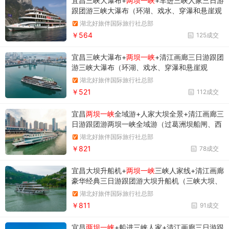
宜昌三峡大瀑布+
两坝一峡
+车进三峡人家三日游
跟团游三峡大瀑布（环湖、戏水、穿瀑和悬崖观
瀑）/两坝一峡（三峡大坝、西陵峡、过葛洲坝
湖北好旅伴国际旅行社总部
船闸）/车进三峡人家
￥564
125成交
宜昌三峡大瀑布+
两坝一峡
+清江画廊三日游跟团
游三峡大瀑布（环湖、戏水、穿瀑和悬崖观
瀑）/两坝一峡 （三峡大坝、过葛洲坝船闸、西
湖北好旅伴国际旅行社总部
陵峡）/清江画廊（船观倒影峡、孔雀开屏、清
￥521
112成交
江大佛、隔河岩大坝、仙人寨、登武落钟离山）
宜昌
两坝一峡
全域游+人家大坝全景+清江画廊三
日游跟团游两坝一峡全域游（过葛洲坝船闸、西
陵峡、三峡升船机）/三峡人家/三峡大坝/清江画
湖北好旅伴国际旅行社总部
廊
￥821
78成交
宜昌大坝升船机+
两坝一峡
三峡人家线+清江画廊
豪华经典三日游跟团游大坝升船机（三峡大坝、
三峡升船机）/ 两坝一峡（过葛洲坝船闸、西陵
湖北好旅伴国际旅行社总部
峡）/三峡人家/清江画廊
￥811
91成交
宜昌
两坝一峡
+船进三峡人家+清江画廊三日游跟