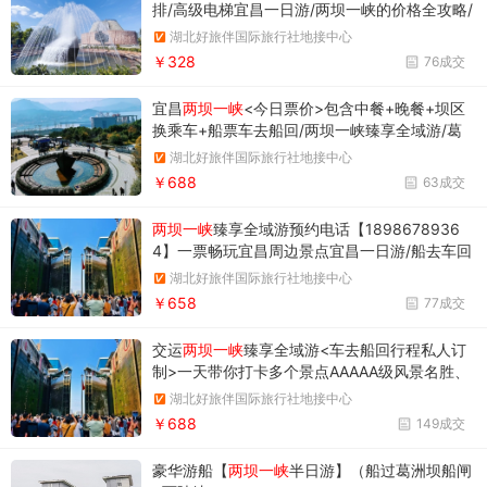
排/高级电梯宜昌一日游/两坝一峡的价格全攻略/
包含船票,中餐
湖北好旅伴国际旅行社地接中心
￥328
76成交
宜昌
两坝一峡
<今日票价>包含中餐+晚餐+坝区
换乘车+船票车去船回/两坝一峡臻享全域游/葛
洲坝/西陵峡/升船机/三峡大坝
湖北好旅伴国际旅行社地接中心
￥688
63成交
两坝一峡
臻享全域游预约电话【1898678936
4】一票畅玩宜昌周边景点宜昌一日游/船去车回
【葛洲坝、西陵峡、升船机、三峡大坝】
湖北好旅伴国际旅行社地接中心
￥658
77成交
交运
两坝一峡
臻享全域游<车去船回行程私人订
制>一天带你打卡多个景点AAAAA级风景名胜、
体验水涨船高、原始峡谷风貌 、三峡大坝“超级
湖北好旅伴国际旅行社地接中心
工程”
￥688
149成交
豪华游船【
两坝一峡
半日游】（船过葛洲坝船闸