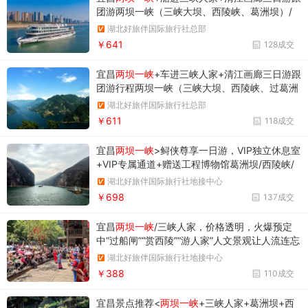
团游两坝一峡（三峡大坝、西陵峡、葛洲坝）/
船进三峡人家（乘坐三峡人家1号、2号游船，山
湖北好旅伴国际旅行社总部
上人家，龙津溪...）/清江画廊（倒影峡、登武落
￥641
128成交
钟离山、仙人寨...）
宜昌
两坝一峡
+车进三峡人家+清江画廊三日游跟
团游行程两坝一峡（三峡大坝、西陵峡、过葛洲
坝船闸）/车进三峡人家（山上人家、龙津
湖北好旅伴国际旅行社总部
溪...）/清江画廊（廊桥、船观隔河岩大坝、清江
￥611
118成交
大佛、登武落钟离山...）
宜昌
两坝一峡
>鲟侠尊享一日游，VIP独立休息室
+VIP专属通道+赠送工程博物馆葛洲坝/西陵峡/
三峡大坝（九大优势，无忧出行）
湖北好旅伴国际旅行社地接中心
￥698
137成交
宜昌
两坝一峡
/三峡人家，价格透明，火爆预定
中“过船闸”“赏西陵”“游人家”人文景观让人流连忘
返。
湖北好旅伴国际旅行社地接中心
￥388
110成交
宜昌景点推荐<
两坝一峡
+三峡人家+葛洲坝+西