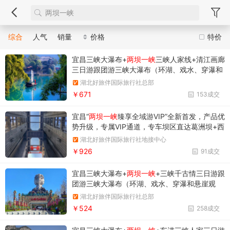
综合
人气
销量
价格
特价
宜昌三峡大瀑布+
两坝一峡
三峡人家线+清江画廊
三日游跟团游三峡大瀑布（环湖、戏水、穿瀑和
悬崖观瀑）/两坝一峡三峡人家线（过葛洲坝船
湖北好旅伴国际旅行社总部
闸、西陵峡、三峡人家）/清江画廊（船观倒影
￥671
153成交
峡、孔雀开屏、清江大佛、观隔河岩大坝、仙人
寨、登武落钟离山）
宜昌“
两坝一峡
臻享全域游VIP”全新首发，产品优
势升级，专属VIP通道，专车坝区直达葛洲坝+西
陵峡+升船机+三峡大坝多少钱，外加赠送【夜游
湖北好旅伴国际旅行社地接中心
巡游】【四楼前厅观景台】船去车回/车去船回
￥926
91成交
行程明细
宜昌三峡大瀑布+
两坝一峡
+三峡千古情三日游跟
团游三峡大瀑布（环湖、戏水、穿瀑和悬崖观
瀑）/两坝一峡（三峡大坝、西陵峡、过葛洲坝
湖北好旅伴国际旅行社总部
船闸）/三峡千古情（风情街、光影秀、VR体验
￥524
258成交
以及主秀三峡千古情等等）