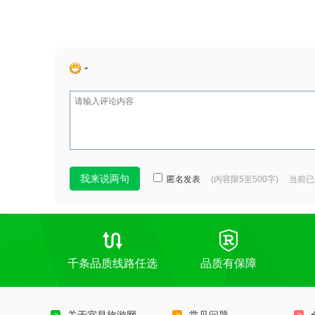
匿名发表
(内容限5至500字) 当前
千条品质线路任选
品质有保障