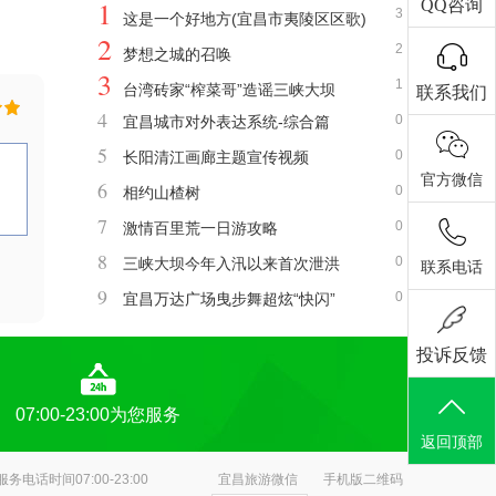
1
QQ咨询
3
这是一个好地方(宜昌市夷陵区区歌)
2
2
梦想之城的召唤
3
1
台湾砖家“榨菜哥”造谣三峡大坝
联系我们
4
0
宜昌城市对外表达系统-综合篇
5
0
长阳清江画廊主题宣传视频
官方微信
6
0
相约山楂树
7
0
激情百里荒一日游攻略
8
0
三峡大坝今年入汛以来首次泄洪
联系电话
9
0
宜昌万达广场曳步舞超炫“快闪”
投诉反馈
07:00-23:00为您服务
返回顶部
服务电话时间07:00-23:00
宜昌旅游微信
手机版二维码