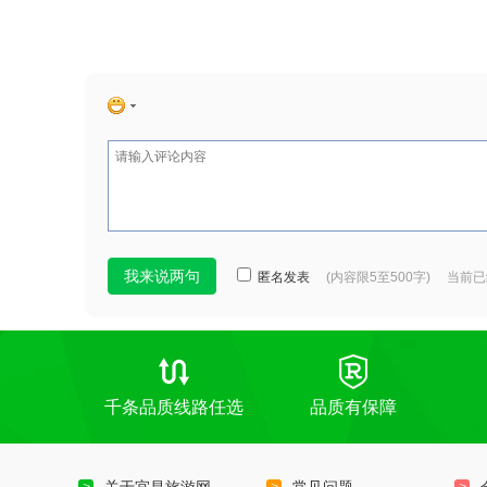
匿名发表
(内容限5至500字) 当前
千条品质线路任选
品质有保障