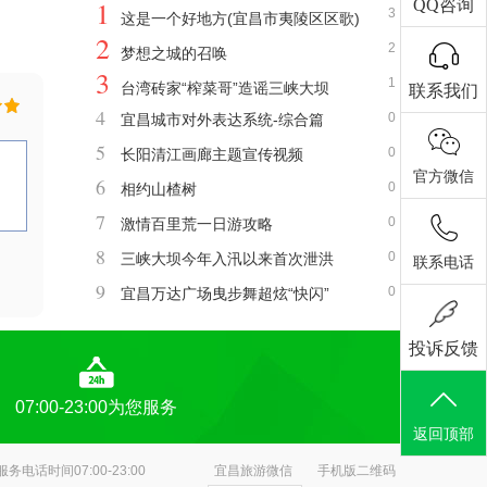
1
QQ咨询
3
这是一个好地方(宜昌市夷陵区区歌)
2
2
梦想之城的召唤
3
1
台湾砖家“榨菜哥”造谣三峡大坝
联系我们
4
0
宜昌城市对外表达系统-综合篇
5
0
长阳清江画廊主题宣传视频
官方微信
6
0
相约山楂树
7
0
激情百里荒一日游攻略
8
0
三峡大坝今年入汛以来首次泄洪
联系电话
9
0
宜昌万达广场曳步舞超炫“快闪”
投诉反馈
07:00-23:00为您服务
返回顶部
服务电话时间07:00-23:00
宜昌旅游微信
手机版二维码