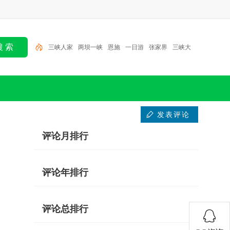
三峡人家
两坝一峡
恩施
一日游
张家界
三峡大
坝
北京
半日游
大九湖
神农架
发表评论
评论月排行
评论年排行
评论总排行