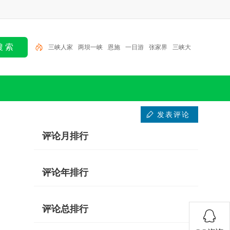
三峡人家
两坝一峡
恩施
一日游
张家界
三峡大
坝
北京
半日游
大九湖
神农架
发表评论
评论月排行
评论年排行
评论总排行