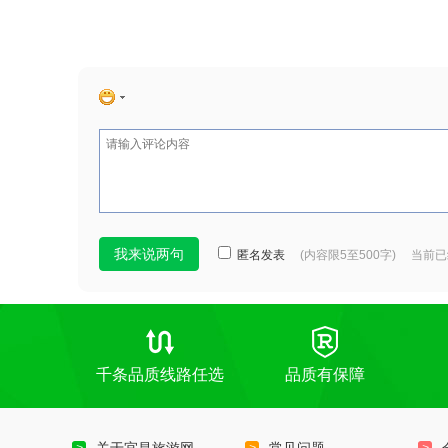
匿名发表
(内容限5至500字) 当前
千条品质线路任选
品质有保障