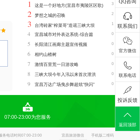
1
QQ咨询
3
这是一个好地方(宜昌市夷陵区区歌)
2
2
梦想之城的召唤
3
1
台湾砖家“榨菜哥”造谣三峡大坝
联系我们
4
0
宜昌城市对外表达系统-综合篇
5
0
长阳清江画廊主题宣传视频
官方微信
6
0
相约山楂树
7
0
激情百里荒一日游攻略
8
0
三峡大坝今年入汛以来首次泄洪
联系电话
9
0
宜昌万达广场曳步舞超炫“快闪”
投诉反馈
07:00-23:00为您服务
返回顶部
服务电话时间07:00-23:00
宜昌旅游微信
手机版二维码