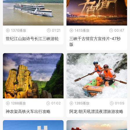
1376播放
01:21
1415播放
00:47
世纪江山如诗号长江三峡游轮
三峡千古情官方宣传片-47秒
版
1288播放
01:02
1285播放
01:05
神农架高铁火车出行攻略
阿龙:朝天吼漂流夜漂旅游攻略