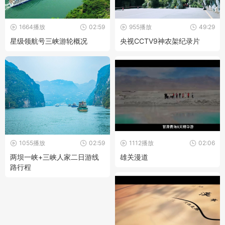
1664播放
02:59
955播放
49:29
星级领航号三峡游轮概况
央视CCTV9神农架纪录片
1055播放
02:59
1112播放
02:06
两坝一峡+三峡人家二日游线
雄关漫道
路行程