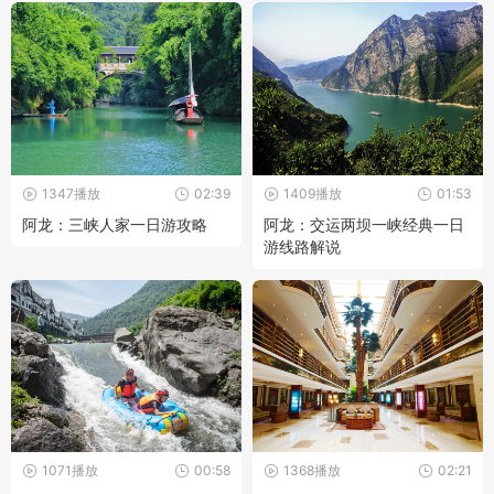
1347播放
02:39
1409播放
01:53
阿龙：三峡人家一日游攻略
阿龙：交运两坝一峡经典一日
游线路解说
1071播放
00:58
1368播放
02:21