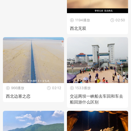
1194播放
02:50
西北无双
966播放
02:12
1533播放
西北边塞之恋
交运两坝一峡船去车回和车去
船回游什么区别