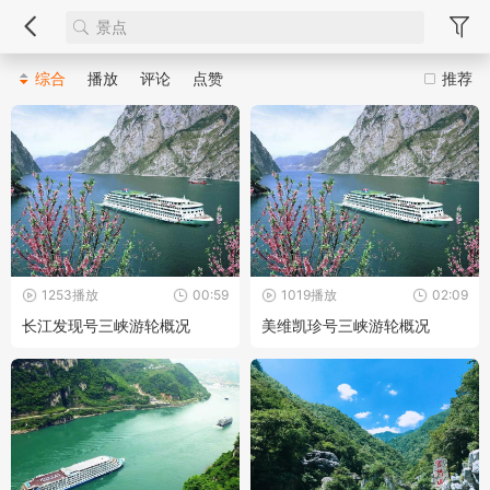
综合
播放
评论
点赞
推荐
1253播放
00:59
1019播放
02:09
长江发现号三峡游轮概况
美维凯珍号三峡游轮概况