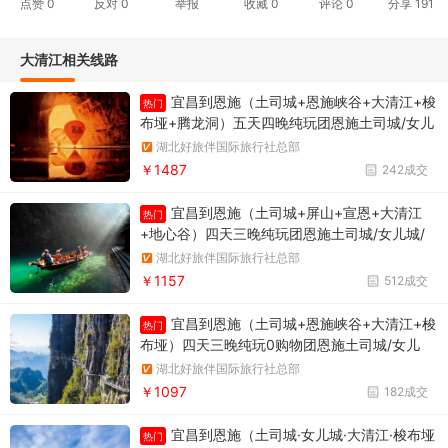
点赞
0
反对
0
举报
收藏
0
评论
0
分享
191
大清江相关线路
宜昌到恩施（土司城+恩施峡谷+大清江+梭
热门
布垭+腾龙洞）五天四晚纯玩团恩施土司城/女儿
城/云龙河地缝/七星寨景区/恩施清江风景区/梭
湖北好旅伴国际旅行社总部
布垭石林景区/腾龙洞（可提供小团服务）
￥1487
242成交
宜昌到恩施（土司城+屏山+宣恩+大清江
热门
+地心谷）四天三晚纯玩团恩施土司城/女儿城/
屏山峡谷/宣恩供水河夜景/恩施清江风景区/石门
湖北好旅伴国际旅行社总部
河地心谷（可提供2-8人品质小团服务）
￥1157
512成交
宜昌到恩施（土司城+恩施峡谷+大清江+梭
热门
布垭）四天三晚纯玩0购物团恩施土司城/女儿
城/云龙河地缝/七星寨景区/恩施清江风景区/梭
湖北好旅伴国际旅行社总部
布垭石林景区（可以提供优质小团服务）
￥1097
182成交
宜昌到恩施（土司城·女儿城·大清江·梭布垭
热门