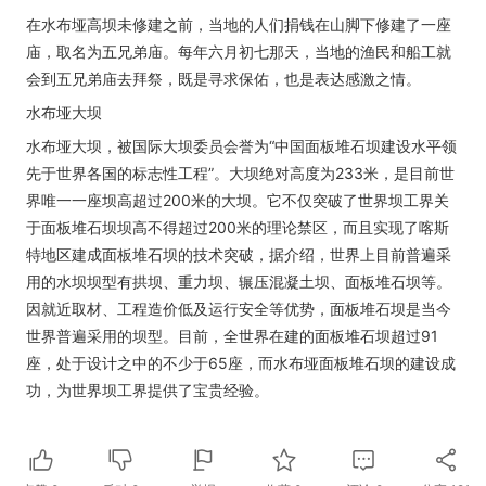
在水布垭高坝未修建之前，当地的人们捐钱在山脚下修建了一座
庙，取名为五兄弟庙。每年六月初七那天，当地的渔民和船工就
会到五兄弟庙去拜祭，既是寻求保佑，也是表达感激之情。
水布垭大坝
水布垭大坝，被国际大坝委员会誉为“中国面板堆石坝建设水平领
先于世界各国的标志性工程”。大坝绝对高度为233米，是目前世
界唯一一座坝高超过200米的大坝。它不仅突破了世界坝工界关
于面板堆石坝坝高不得超过200米的理论禁区，而且实现了喀斯
特地区建成面板堆石坝的技术突破，据介绍，世界上目前普遍采
用的水坝坝型有拱坝、重力坝、辗压混凝土坝、面板堆石坝等。
因就近取材、工程造价低及运行安全等优势，面板堆石坝是当今
世界普遍采用的坝型。目前，全世界在建的面板堆石坝超过91
座，处于设计之中的不少于65座，而水布垭面板堆石坝的建设成
功，为世界坝工界提供了宝贵经验。