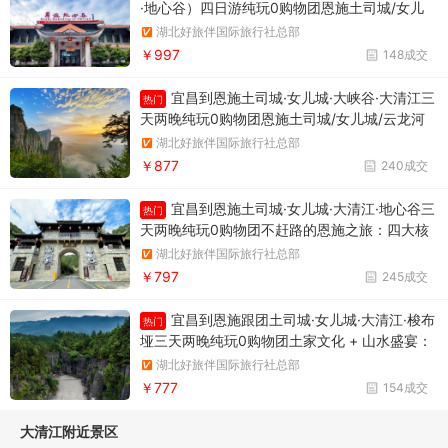
·地心谷）四日游纯玩0购物团恩施土司城/女儿
城/恩施清江风景区/梭布垭石林景区/石门河地心
湖北好旅伴国际旅行社总部
谷（可以提供优质小团服务）
￥997
148成交
宜昌到恩施土司城·女儿城·大峡谷·大清江三
热门
天两晚纯玩0购物团恩施土司城/女儿城/云龙河
地缝/七星寨景区/清江风景区（可以提供品质小
湖北好旅伴国际旅行社总部
团服务）
￥877
240成交
宜昌到恩施土司城·女儿城·大清江·地心谷三
热门
天两晚纯玩0购物团不赶路的恩施之旅：四大核
心景点深度游，跟团省心更尽兴（可以提供品质
湖北好旅伴国际旅行社总部
小团服务）
￥797
245成交
宜昌到恩施跟团土司城·女儿城·大清江·梭布
热门
垭三天两晚纯玩0购物团土家文化 + 山水盛宴：
宜昌至恩施三日跟团，玩转四大核心景区（可以
湖北好旅伴国际旅行社总部
提供优质小团服务）
￥777
154成交
大清江附近景区