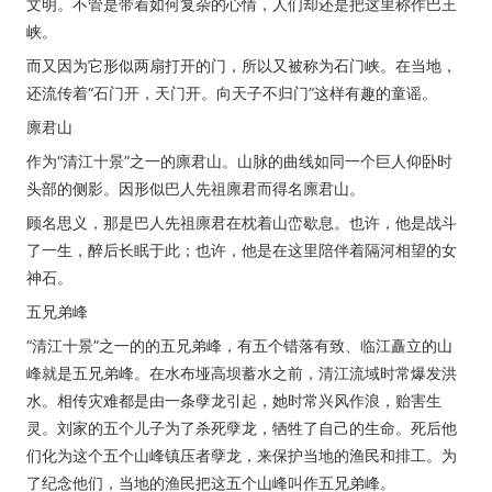
文明。不管是带着如何复杂的心情，人们却还是把这里称作巴王
峡。
而又因为它形似两扇打开的门，所以又被称为石门峡。在当地，
还流传着“石门开，天门开。向天子不归门”这样有趣的童谣。
廪君山
作为“清江十景”之一的廪君山。山脉的曲线如同一个巨人仰卧时
头部的侧影。因形似巴人先祖廪君而得名廪君山。
顾名思义，那是巴人先祖廪君在枕着山峦歇息。也许，他是战斗
了一生，醉后长眠于此；也许，他是在这里陪伴着隔河相望的女
神石。
五兄弟峰
“清江十景”之一的的五兄弟峰，有五个错落有致、临江矗立的山
峰就是五兄弟峰。在水布垭高坝蓄水之前，清江流域时常爆发洪
水。相传灾难都是由一条孽龙引起，她时常兴风作浪，贻害生
灵。刘家的五个儿子为了杀死孽龙，牺牲了自己的生命。死后他
们化为这个五个山峰镇压者孽龙，来保护当地的渔民和排工。为
了纪念他们，当地的渔民把这五个山峰叫作五兄弟峰。