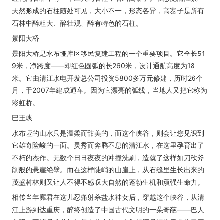
天然形成的石柱随处可见，大小不一，形态各异，高寨子是所有
石林中醉粗大、醉壮观、醉有特色的石柱。
景阳大桥
景阳大桥是水布垭库区移民复建工程的一个重要项目。它全长51
9米，净跨度——即红色圆弧的长260米，设计通航高度为18
米。它由清江水电开发总公司投资5800多万元修建，历时26个
月，于2007年建成通车。因为它漂亮的弧线，当地人又把它称为
彩虹桥。
巴王峡
水布垭的山水只是温柔而甜美的，而这个峡谷，则会让您见识到
它雄奇险峻的一面。灵秀而奔腾不息的清江水，在这里孕育出了
不朽的杰作。无数个日日夜夜的冲撞洗刷，造就了这样如刀砍斧
削般的悬崖绝壁。而在这样陡峭的山崖上，从石缝里生长出来的
茂盛树林则又让人不得不感叹大自然的蓬勃生机和顽强生命力。
相传当年廪君在这儿忍痛射杀盐水神女后，穿越这个峡谷，从清
江上游到达重庆，醉终创造了中国古代文明的一朵奇葩——巴人