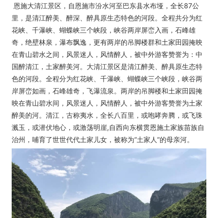
恩施大清江景区，自恩施市汾水河至巴东县水布垭，全长87公
里，是清江醉美、醉深、醉具原生态特色的河段。全程共分为红
花峡、千瀑峡、蝴蝶峡三个峡段，峡谷两岸屏峦入画，石峰雄
奇，绝壁林泉，瀑布飘逸，更有两岸的吊脚楼群和土家田园掩映
在青山碧水之间，风景迷人，风情醉人，被中外游客赞誉为：中
国醉清江，土家醉美河。大清江景区
是清江醉美、醉具原生态特
色的河段。全程分为红花峡、千瀑峡、蝴蝶峡三个峡段，峡谷两
岸屏峦如画，石峰雄奇，飞瀑流泉。两岸的吊脚楼和土家田园掩
映在青山碧水间，风景迷人，风情醉人，被中外游客赞誉为土家
醉美的河。
清江，古称夷水，全长八百里，或咆哮奔腾，或飞珠
溅玉，或潜伏地心，或激荡明崖,自西向东横贯恩施土家族苗族自
治州，哺育了世世代代土家儿女，被称为“土家人”的母亲河。