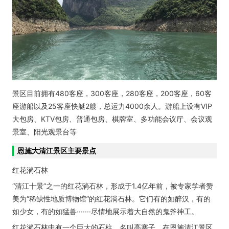
景区目前拥有480客座，300客座，280客座，200客座，60客
座游船以及25客座快艇2艘，总运力4000余人。游船上设有VIP
大包房、KTV包房、普通包房、棋牌室、多功能会议厅、会议观
景室、阳光观景台等
恩施大清江景区主要景点
红花淌石林
“清江十景”之一的红花淌石林，形成于1.4亿年前，被专家学者赞
美为“稀缺性地质博物馆”的红花淌石林。它们有的如醉汉，有的
如少女，有的如猛兽·······尽情地展示着大自然的鬼斧神工。
红花淌石林中有一个巨大的石柱，名叫高寨子。在恩施清江景区