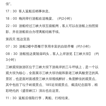
佳”。
17：30 客人返船后稍事休息。
18：00 晚间举行游船欢送晚宴。（约2小时）
22：00 游船经过三峡大坝五级船闸，客人可以在游船上拍照留
影。并在游船前台办理离船结账手续。
第四天 抵达宜昌
07：30 游船2楼中西餐厅享用丰富的自助早餐（约1小时）
08：30 游船抵达黄陵庙码头，客人上岸游览【三峡大坝】（约
3小时）
三峡观坝旅游区位于三峡大坝下游南岸的三斗坪镇上，是一个以
观大坝为核心，全面展示三峡大坝功能和新老三峡风貌变迁的风
景区，也是面对面感受三峡大坝视线醉好，角度醉佳的观景点。
其中包括了坛子岭观景点、185近坝观景点、截流纪念园等，精
彩绝伦的《盛世峡江》演出也在这里。
11：30 返船后领取行李，离船。行程结束。