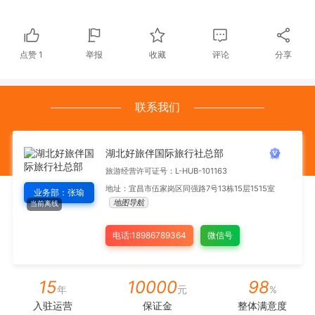
点赞
1
举报
收藏
评论
分享
联系我们
湖北好旅伴国际旅行社总部
旅游经营许可证号：L-HUB-101163
地址：宜昌市伍家岗区同强路7号13栋15层1515室
业务部：张瑜
地图导航
当前离线
电话:18986789364
微信号
15
10000
98
年
元
%
入驻运营
保证金
整体满意度