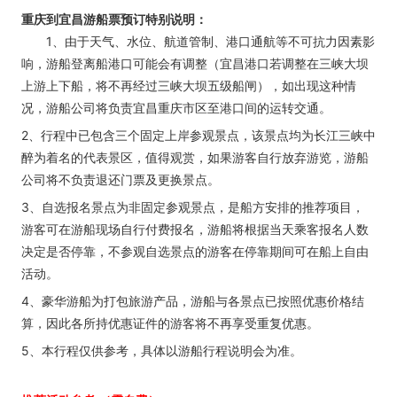
重庆到宜昌游船票预订特别说明：
1、由于天气、水位、航道管制、港口通航等不可抗力因素影
响，游船登离船港口可能会有调整（宜昌港口若调整在三峡大坝
上游上下船，将不再经过三峡大坝五级船闸），如出现这种情
况，游船公司将负责宜昌重庆市区至港口间的运转交通。
2、行程中已包含三个固定上岸参观景点，该景点均为长江三峡中
醉为着名的代表景区，值得观赏，如果游客自行放弃游览，游船
公司将不负责退还门票及更换景点。
3、自选报名景点为非固定参观景点，是船方安排的推荐项目，
游客可在游船现场自行付费报名，游船将根据当天乘客报名人数
决定是否停靠，不参观自选景点的游客在停靠期间可在船上自由
活动。
4、豪华游船为打包旅游产品，游船与各景点已按照优惠价格结
算，因此各所持优惠证件的游客将不再享受重复优惠。
5、本行程仅供参考，具体以游船行程说明会为准。