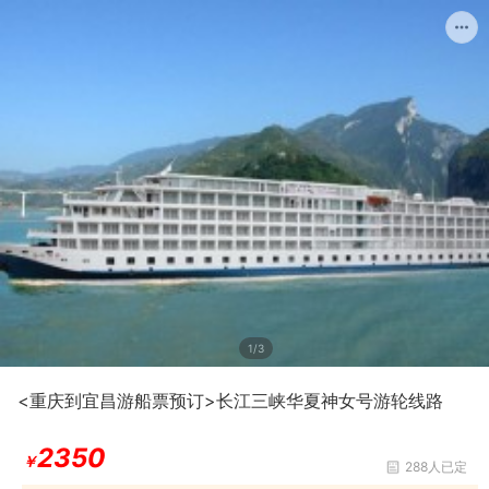
1/3
<重庆到宜昌游船票预订>长江三峡华夏神女号游轮线路
2350
￥
288人已定