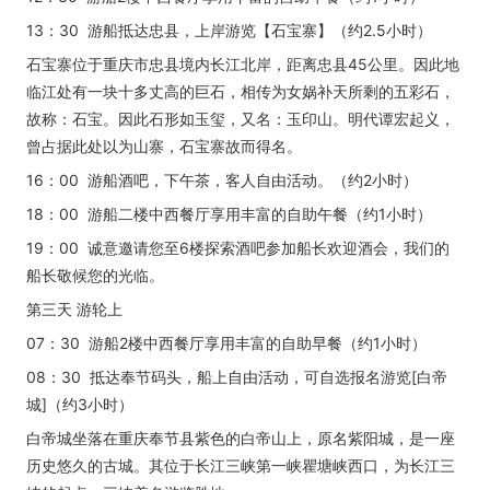
13：30 游船抵达忠县，上岸游览【石宝寨】（约2.5小时）
石宝寨位于重庆市忠县境内长江北岸，距离忠县45公里。因此地
临江处有一块十多丈高的巨石，相传为女娲补天所剩的五彩石，
故称：石宝。因此石形如玉玺，又名：玉印山。明代谭宏起义，
曾占据此处以为山寨，石宝寨故而得名。
16：00 游船酒吧，下午茶，客人自由活动。（约2小时）
18：00 游船二楼中西餐厅享用丰富的自助午餐（约1小时）
19：00 诚意邀请您至6楼探索酒吧参加船长欢迎酒会，我们的
船长敬候您的光临。
第三天 游轮上
07：30 游船2楼中西餐厅享用丰富的自助早餐（约1小时）
08：30 抵达奉节码头，船上自由活动，可自选报名游览[白帝
城]（约3小时）
白帝城坐落在重庆奉节县紫色的白帝山上，原名紫阳城，是一座
历史悠久的古城。其位于长江三峡第一峡瞿塘峡西口，为长江三