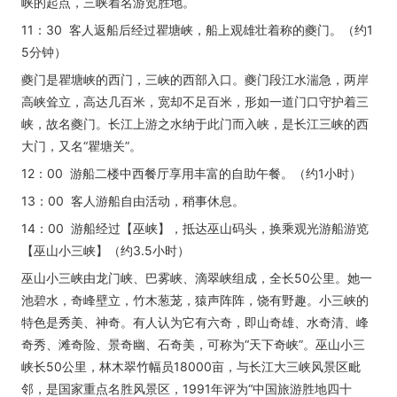
峡的起点，三峡着名游览胜地。
11：30 客人返船后经过瞿塘峡，船上观雄壮着称的夔门。（约1
5分钟）
夔门是瞿塘峡的西门，三峡的西部入口。夔门段江水湍急，两岸
高峡耸立，高达几百米，宽却不足百米，形如一道门口守护着三
峡，故名夔门。长江上游之水纳于此门而入峡，是长江三峡的西
大门，又名“瞿塘关”。
12：00 游船二楼中西餐厅享用丰富的自助午餐。（约1小时）
13：00 客人游船自由活动，稍事休息。
14：00 游船经过【巫峡】，抵达巫山码头，换乘观光游船游览
【巫山小三峡】（约3.5小时）
巫山小三峡由龙门峡、巴雾峡、滴翠峡组成，全长50公里。她一
池碧水，奇峰壁立，竹木葱茏，猿声阵阵，饶有野趣。小三峡的
特色是秀美、神奇。有人认为它有六奇，即山奇雄、水奇清、峰
奇秀、滩奇险、景奇幽、石奇美，可称为“天下奇峡”。巫山小三
峡长50公里，林木翠竹幅员18000亩，与长江大三峡风景区毗
邻，是国家重点名胜风景区，1991年评为“中国旅游胜地四十