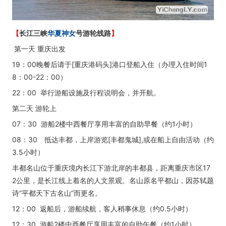
【
长江三峡
华夏神女
号游轮线路
】
第一天 重庆出发
19：00晚餐后请于[重庆港码头]港口登船入住（办理入住时间1
8：00-22：00）
22：00 举行游船设施及行程说明会，并开航。
第二天 游轮上
07：30 游船2楼中西餐厅享用丰富的自助早餐（约1小时）
08：30 抵达丰都，上岸游览[丰都鬼城],或在船上自由活动（约
3.5小时）
丰都名山位于重庆境内长江下游北岸的丰都县，距离重庆市区17
2公里，是长江线上着名的人文景观。名山原名平都山，因苏轼题
诗“平都天下古名山”而更名。
12：00 返船后，游船续航，客人稍事休息（约0.5小时）
12：30 游船2楼中西餐厅享用丰富的自助午餐（约1小时）