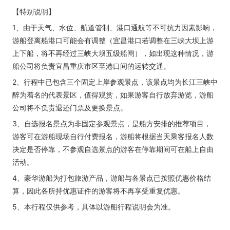
【特别说明】
1、由于天气、水位、航道管制、港口通航等不可抗力因素影响，
游船登离船港口可能会有调整（宜昌港口若调整在三峡大坝上游
上下船，将不再经过三峡大坝五级船闸），如出现这种情况，游
船公司将负责宜昌重庆市区至港口间的运转交通。
2、行程中已包含三个固定上岸参观景点，该景点均为长江三峡中
醉为着名的代表景区，值得观赏，如果游客自行放弃游览，游船
公司将不负责退还门票及更换景点。
3、自选报名景点为非固定参观景点，是船方安排的推荐项目，
游客可在游船现场自行付费报名，游船将根据当天乘客报名人数
决定是否停靠，不参观自选景点的游客在停靠期间可在船上自由
活动。
4、豪华游船为打包旅游产品，游船与各景点已按照优惠价格结
算，因此各所持优惠证件的游客将不再享受重复优惠。
5、本行程仅供参考，具体以游船行程说明会为准。