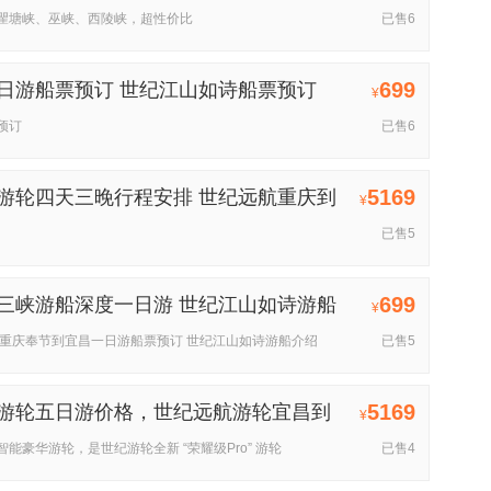
瞿塘峡、巫峡、西陵峡，超性价比
已售6
699
日游船票预订 世纪江山如诗船票预订
¥
预订
已售6
5169
游轮四天三晚行程安排 世纪远航重庆到
¥
已售5
699
三峡游船深度一日游 世纪江山如诗游船
¥
 重庆奉节到宜昌一日游船票预订 世纪江山如诗游船介绍
已售5
5169
游轮五日游价格，世纪远航游轮宜昌到
¥
能豪华游轮，是世纪游轮全新 “荣耀级Pro” 游轮
已售4