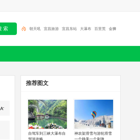
朝天吼
宜昌旅游
宜昌东站
大瀑布
百里荒
金狮
洞
大老岭
清江画廊
三峡人家
三峡大坝
推荐图文
自驾车到三峡大瀑布自
神农架滑雪与游轮滑雪
驾游攻略
一个静美一个刺激