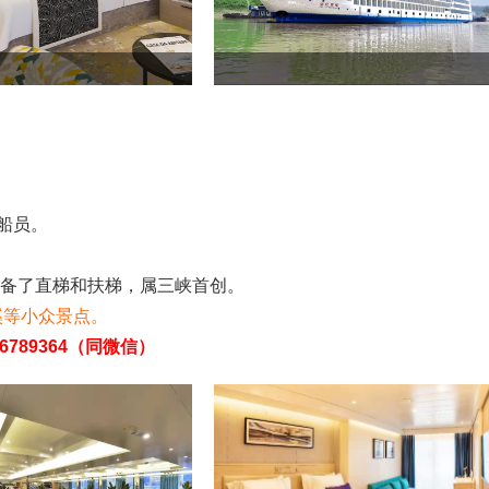
船员。
是配备了直梯和扶梯，属三峡首创。
溪等小众景点。
6789364（同微信）