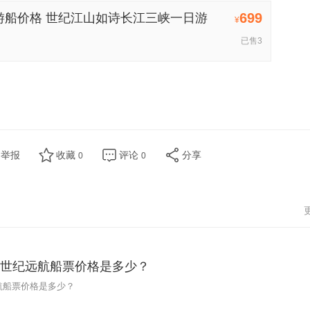
699
游船价格 世纪江山如诗长江三峡一日游
¥
已售3
举报
收藏
评论
分享
0
0
游船世纪远航船票价格是多少？
远航船票价格是多少？