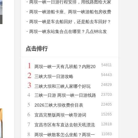
一天有几班？
两坝一峡一日游行程安排，用线路图给大家
解释，秒懂！
两坝一峡游船卡座、两坝一峡游船包房收费
价格和介绍
两坝一峡是车去船回好，还是船去车回好？
两坝一峡东站集合点在哪里？几点钟出发
点击排行
1
54811
两坝一峡一天有几班船？内附20
2
54443
26年新版两坝一峡游船时刻表！
三峡大坝一日游攻略
3
24829
三峡大坝和三峡人家哪个好玩
4
23703
三峡一日游 两坝一峡一日游线路
5
22405
详解
2026三峡大坝收费价目表
6
15265
宜昌完整版两坝一峡导游词
7
12818
宜昌市区有车直达去朝天吼漂流
8
11083
吗？需要多长时间？多少钱？
两坝一峡散客怎么坐船？两坝一