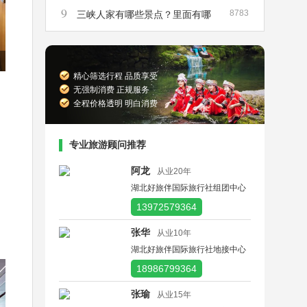
9
8783
峡散客船票在哪里买
三峡人家有哪些景点？里面有哪
些景点是必须要去的？
精心筛选行程 品质享受
无强制消费 正规服务
全程价格透明 明白消费
专业旅游顾问推荐
阿龙
从业20年
湖北好旅伴国际旅行社组团中心
13972579364
张华
从业10年
湖北好旅伴国际旅行社地接中心
18986799364
张瑜
从业15年