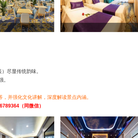
唐装）尽显传统韵味。
强。
等，并强化文化讲解，深度解读景点内涵。
6789364（同微信）