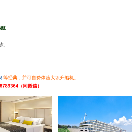
远航
孩。
坝
等经典，并可自费体验大坝升船机。
6789364（同微信）