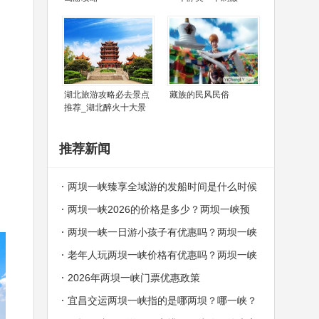
湖北旅游攻略必去景点
藏族的民风民俗
推荐_湖北醉火十大景
推荐新闻
两坝一峡臻享全域游的发船时间是什么时候
两坝一峡2026的价格是多少？两坝一峡预
订中心电话
两坝一峡一日游小孩子有优惠吗？两坝一峡
哪些人群可以免费？
老年人玩两坝一峡价格有优惠吗？两坝一峡
老年人价格
2026年两坝一峡门票优惠政策
宜昌交运两坝一峡指的是哪两坝？哪一峡？