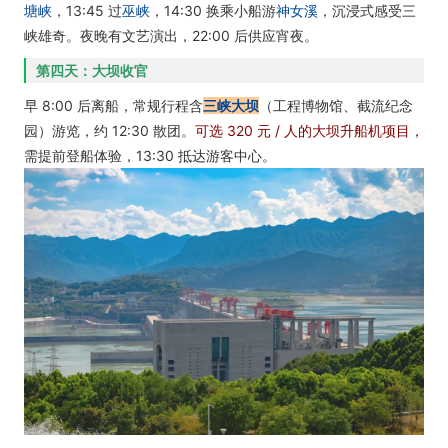
塘峡
，13:45 过
巫峡
，14:30 换乘小船游
神女溪
，沉浸式感受三
峡雄奇。夜晚有文艺演出，22:00 后供应宵夜。
第四天：大坝收官
早 8:00 后离船，常规行程含
三峡大坝
（工程博物馆、截流纪念
园）游览，约 12:30 散团。
可选 320 元 / 人的大坝升船机项目，
需提前登船体验，13:30 抵达游客中心。