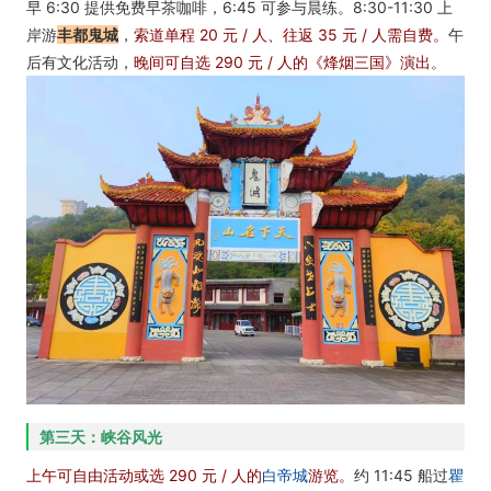
早 6:30 提供免费早茶咖啡，6:45 可参与晨练。8:30-11:30 上
岸游
丰都鬼城
，
索道单程 20 元 / 人、往返 35 元 / 人需自费。
午
后有文化活动，
晚间可自选 290 元 / 人的《烽烟三国》演出
。
第三天：峡谷风光
上午可自由活动或选 290 元 / 人的
白帝城
游览。
约 11:45 船过
瞿