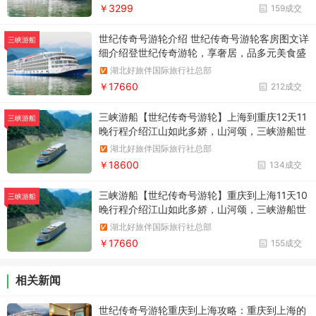
￥3299
159成交
世纪传奇号游轮介绍 世纪传奇号游轮客房图文详
三峡游船
细介绍登世纪传奇游轮，享奢居，品多元美食盛
宴
湖北好旅伴国际旅行社总部
￥17660
212成交
三峡游船【世纪传奇号游轮】上海到重庆12天11
三峡游船
晚行程介绍江山如此多娇，山河颂，三峡游船世
纪传奇号带你纵览万里长江，品味半个中国。
湖北好旅伴国际旅行社总部
￥18600
134成交
三峡游船【世纪传奇号游轮】重庆到上海11天10
三峡游船
晚行程介绍江山如此多娇，山河颂，三峡游船世
纪传奇号纵览万里长江，品味半个中国！
湖北好旅伴国际旅行社总部
￥17660
155成交
相关新闻
世纪传奇号游轮重庆到上海攻略：重庆到上海的