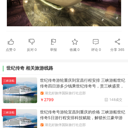
点赞
0
反对
0
举报
收藏
0
评论
0
分享
365
世纪传奇 相关旅游线路
世纪传奇游轮重庆到宜昌行程安排 三峡游船世纪
三峡游船
传奇四日游多少钱乘世纪传奇号，赏三峡盛景，
体验电力驱动静音游轮
湖北好旅伴国际旅行社总部
￥2799
148成交
世纪传奇号游轮宜昌到重庆的价格 三峡游船世纪
三峡游船
传奇5日游行程安排科技赋能，解锁长江豪华游
轮新体验
湖北好旅伴国际旅行社总部