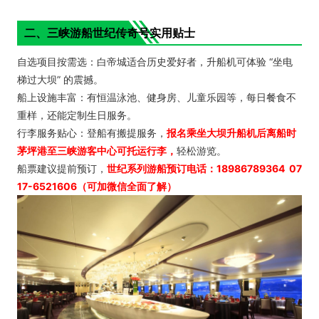
二、三峡游船世纪传奇号实用贴士
自选项目按需选：白帝城适合历史爱好者，升船机可体验 “坐电
梯过大坝” 的震撼。
船上设施丰富：有恒温泳池、健身房、儿童乐园等，每日餐食不
重样，还能定制生日服务。
行李服务贴心：登船有搬提服务，
报名
乘坐大坝升船机后离船时
茅坪港至三峡游客中心可托运行李，
轻松游览。
船票建议提前预订，
世纪系列游船预订电话：
18986789364 07
17-6521606（可加微信全面了解）