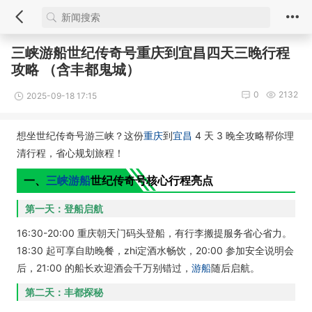
三峡游船世纪传奇号重庆到宜昌四天三晚行程
攻略 （含丰都鬼城）
0
2132
2025-09-18 17:15
想坐世纪传奇号游三峡？这份
重庆
到
宜昌
4 天 3 晚全攻略帮你理
清行程，省心规划旅程！
一、
三峡游船
世纪传奇号核心行程亮点
第一天：登船启航
16:30-20:00 重庆朝天门码头登船，有行李搬提服务省心省力。
18:30 起可享自助晚餐，zhi定酒水畅饮，20:00 参加安全说明会
后，21:00 的船长欢迎酒会千万别错过，
游船
随后启航。
第二天：丰都探秘