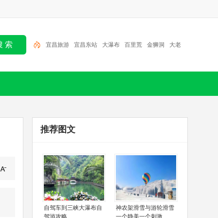
宜昌旅游
宜昌东站
大瀑布
百里荒
金狮洞
大老
岭
清江画廊
三峡人家
三峡大坝
朝天吼
推荐图文
自驾车到三峡大瀑布自
神农架滑雪与游轮滑雪
驾游攻略
一个静美一个刺激