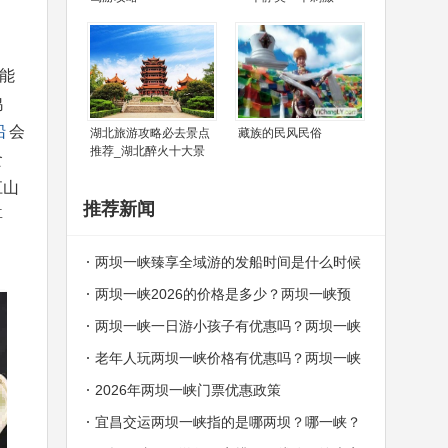
能
鸡
船
会
湖北旅游攻略必去景点
藏族的民风民俗
推荐_湖北醉火十大景
食
江山
推荐新闻
喜
两坝一峡臻享全域游的发船时间是什么时候
两坝一峡2026的价格是多少？两坝一峡预
订中心电话
两坝一峡一日游小孩子有优惠吗？两坝一峡
哪些人群可以免费？
老年人玩两坝一峡价格有优惠吗？两坝一峡
老年人价格
2026年两坝一峡门票优惠政策
宜昌交运两坝一峡指的是哪两坝？哪一峡？