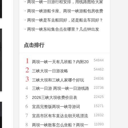
一天有几班？
两坝一峡一日游行程安排，用线路图给大家
解释，秒懂！
两坝一峡游船卡座、两坝一峡游船包房收费
价格和介绍
两坝一峡是车去船回好，还是船去车回好？
两坝一峡东站集合点在哪里？几点钟出发
点击排行
1
54844
两坝一峡一天有几班船？内附20
2
54462
26年新版两坝一峡游船时刻表！
三峡大坝一日游攻略
3
24836
三峡大坝和三峡人家哪个好玩
4
23736
三峡一日游 两坝一峡一日游线路
5
22425
详解
2026三峡大坝收费价目表
6
15271
宜昌完整版两坝一峡导游词
7
12832
宜昌市区有车直达去朝天吼漂流
8
11093
吗？需要多长时间？多少钱？
两坝一峡散客怎么坐船？两坝一