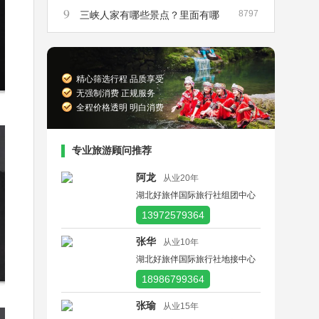
9
8797
峡散客船票在哪里买
三峡人家有哪些景点？里面有哪
些景点是必须要去的？
精心筛选行程 品质享受
无强制消费 正规服务
全程价格透明 明白消费
专业旅游顾问推荐
阿龙
从业20年
湖北好旅伴国际旅行社组团中心
13972579364
张华
从业10年
湖北好旅伴国际旅行社地接中心
18986799364
张瑜
从业15年