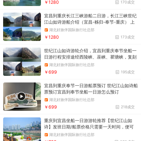
￥1280
170成交
宜昌到重庆长江三峡游船二日游，长江三峡世纪
江山如诗游船介绍（宜昌-秭归-奉节-重庆） 上
水二日游，主要景点：西陵峡、巫峡、瞿塘峡、
湖北好旅伴国际旅行社总部
白帝城
￥1280
173成交
世纪江山如诗游轮介绍，宜昌到重庆奉节坐船一
日游行程安排途经西陵峡、巫峡、瞿塘峡，复刻
李白笔下的“千里江陵一日还”
湖北好旅伴国际旅行社总部
￥699
195成交
宜昌到重庆奉节一日游船票预订 世纪江山如诗船
票预订宜昌到奉节坐船一日游怎么预订
湖北好旅伴国际旅行社总部
￥699
218成交
重庆到宜昌坐船一日游游轮推荐【世纪江山如
诗】发班日期/船票价格只需要一天时间，便可
以领略长江三峡的风光，看完西陵峡、巫峡、瞿
湖北好旅伴国际旅行社总部
塘峡。