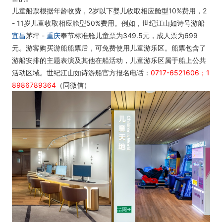
儿童船票根据年龄收费，2岁以下婴儿收取相应舱型10%费用，2
- 11岁儿童收取相应舱型50%费用。例如，世纪江山如诗号游船
宜昌
茅坪 -
重庆
奉节标准舱儿童票为349.5元，成人票为699
元。游客购买游船船票后，可免费使用儿童游乐区。船票包含了
游船安排的主题表演及其他在船活动，儿童游乐区属于船上公共
活动区域。世纪江山如诗游船官方报名电话：
0717-6521606；1
8986789364
（同微信）