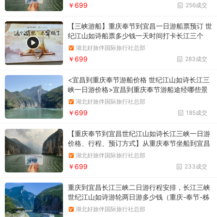
到宜昌一日游船票预订 世纪江山如诗游船介绍
￥699
256成交
【三峡游船】重庆奉节到宜昌一日游船票预订 世
纪江山如诗船票多少钱一天时间打卡长江三个
峡：瞿塘峡、巫峡、西陵峡，超性价比
湖北好旅伴国际旅行社总部
￥699
283成交
<宜昌到重庆奉节游船价格 世纪江山如诗长江三
峡一日游价格>宜昌到重庆奉节游船途经哪些景
点
湖北好旅伴国际旅行社总部
￥699
185成交
【重庆奉节到宜昌世纪江山如诗长江三峡一日游
价格、行程、预订方式】从重庆奉节坐船到宜昌
要多久途径瞿塘峡、巫峡、西陵峡，一日游完长
湖北好旅伴国际旅行社总部
江三峡
￥699
233成交
重庆到宜昌长江三峡二日游行程安排，长江三峡
世纪江山如诗游轮两日游多少钱（重庆-奉节-秭
归-宜昌）下水二日游，游览白帝城·瞿塘峡景
湖北好旅伴国际旅行社总部
区，看尽西陵峡、巫峡、瞿塘峡