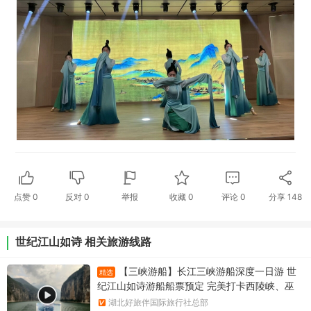
点赞
0
反对
0
举报
收藏
0
评论
0
分享
148
世纪江山如诗 相关旅游线路
【三峡游船】长江三峡游船深度一日游 世
精选
纪江山如诗游船船票预定 完美打卡西陵峡、巫
峡、瞿塘峡宜昌到重庆奉节一日游船票 重庆奉节
湖北好旅伴国际旅行社总部