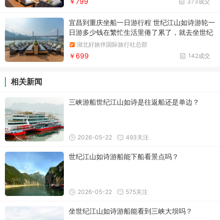
￥799
373成交
宜昌到重庆坐船一日游行程 世纪江山如诗游轮一
日游多少钱在繁忙生活里倦了累了，就去坐世纪
江山如诗邮轮吧，奔赴一场与长江的浪漫约会。
湖北好旅伴国际旅行社总部
￥699
142成交
相关新闻
三峡游船世纪江山如诗是往返船还是单边？
2026-05-22
493关注
世纪江山如诗游船能下船看景点吗？
2026-05-22
575关注
坐世纪江山如诗游船能看到三峡大坝吗？