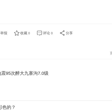
举报
收藏
评论
分享
0
0
地震95次醉大九寨沟7.0级
彩色的？