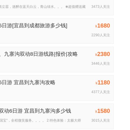
离尘嚣，迷醉在蓝天白云，青山绿水。。。 ❀超值赠送藏
3473人关注
1680
6日游[宜昌到成都旅游多少钱]
¥
2290人关注
2380
、九寨沟双动8日游线路|报价|攻略
¥
3446人关注
1180
6日游 宜昌到九寨沟攻略
¥
4377人关注
1580
双动6日游 宜昌到九寨沟多少钱
¥
“国宝”，全程微笑服务。。。。 2.特色体验：太极大师
3015人关注