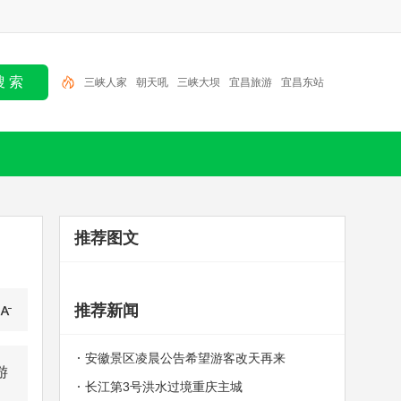
三峡人家
朝天吼
三峡大坝
宜昌旅游
宜昌东站
大瀑布
百里荒
金狮洞
大老岭
清江画廊
推荐图文
推荐新闻
安徽景区凌晨公告希望游客改天再来
游
长江第3号洪水过境重庆主城