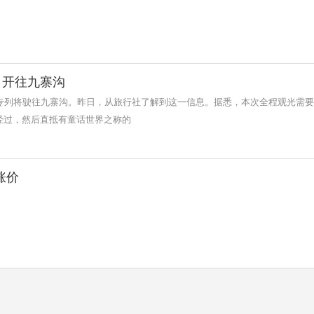
日开往九寨沟
游专列将驶往九寨沟。昨日，从旅行社了解到这一信息。据悉，本次全程观光需要
经过，然后直抵有童话世界之称的
涨价