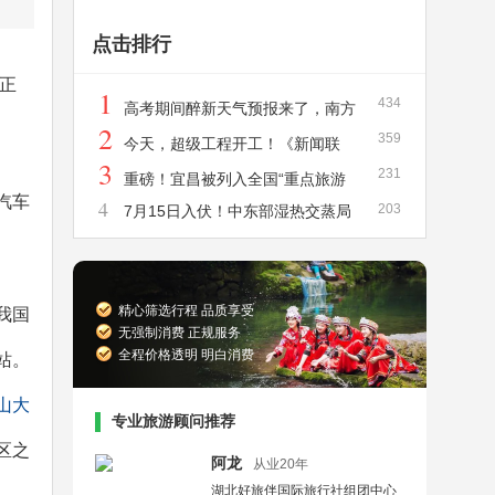
点击排行
正
1
434
高考期间醉新天气预报来了，南方
2
359
进入降雨集中期，其中四川、重庆、贵州、
今天，超级工程开工！《新闻联
3
231
广西等地降雨持续时间长，暴雨和大暴雨将
播》聚焦宜昌
重磅！宜昌被列入全国“重点旅游
汽车
4
203
7月15日入伏！中东部湿热交蒸局
成片出没
城市”，旅游强国“十五五”规划发布
地超40℃，高温天气健康防护攻略
精心筛选行程 品质享受
我国
无强制消费 正规服务
全程价格透明 明白消费
站。
山大
专业旅游顾问推荐
区之
阿龙
从业20年
湖北好旅伴国际旅行社组团中心