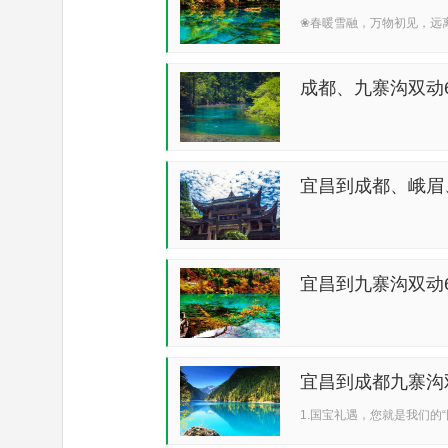
❀春暖雪融，万物初见，远
民...
成都、九寨沟双动
宜昌到成都、峨眉
宜昌到九寨沟双动
宜昌到成都九寨沟
1.国宝礼遇，您就是我们的