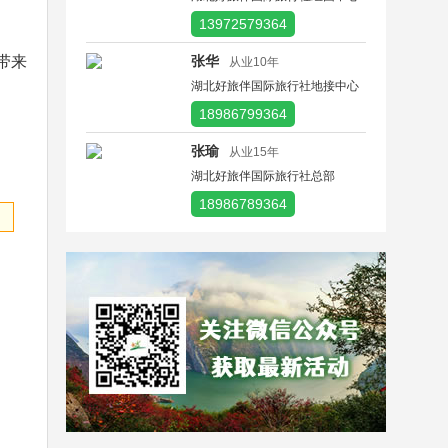
13972579364
带来
张华
从业10年
湖北好旅伴国际旅行社地接中心
18986799364
张瑜
从业15年
湖北好旅伴国际旅行社总部
18986789364