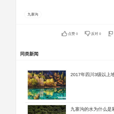
亲...
九寨沟
点赞
反对
0
0
同类新闻
2017年四川3级以上
九寨沟的水为什么是