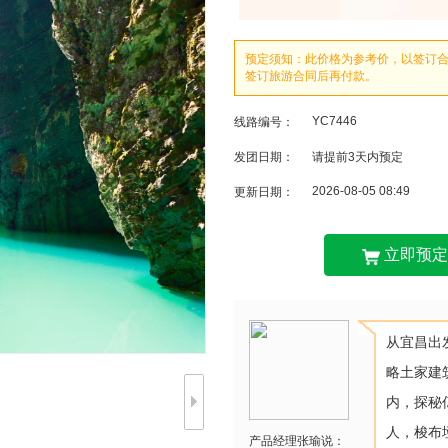
预定须知：此价格为参考价，以签订
签订旅游合同后再付款。
YC7446
线路编号：
发团日期：
请提前3天内预定
2026-08-05 08:49
更新日期：
立即预定
从宜昌出
略土家建
内，探秘
人，梭布
产品经理张瑜说：