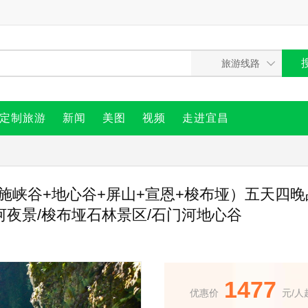
定制旅游
新闻
美图
视频
走进宜昌
施峡谷+地心谷+屏山+宣恩+梭布垭）五天四晚
河夜景/梭布垭石林景区/石门河地心谷
1477
优惠价
元/人