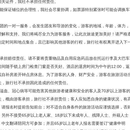
：恩施
相关证件，我社不承担任何责任。
不能保证铺位的合理性，我社会尽量协调，如票源特别紧张时可能会调换车
，）到达鹤峰县容美镇，游玩景区（游玩时间约3小时）屏山风景如画，那
姊妹尖”、易守难攻的“四大关口”、傲然屹立的“五尺门”、风雨沧桑的“六
包团的一对一服务，会发生团友和导游的变化，游客的地域，年龄，体力，
理解和支持。我们将竭尽全力为游客服务，让此次旅途更加美好！请严格
”、田氏家族“九大诗人”，洞府和爵府之间的“十字街”、守护屏山的“百泉
约定时间和地点集合，且已影响其他游客的行程，旅行社有权离开进入下
”，这些人文旅游资源，这些古桃源胜景，无不蕴藏土家族浓厚的文化底
不承担赔偿责任。请不要将贵重物品及自用应急药品放在托运行李及大巴车
之感，船行其中犹如太空飞船，被中外游客称之为：“中国仙本那”“东方
间随手锁上房门检查门窗是否关好。酒店的退房时间为中午的12:00，返
或自补房差开钟点房休息。为了游客的人身、财产安全，游客在旅游活动
时间约1.5小时）宣恩城的贡水河是一条不大的河，贡水河河上建了一座
失，旅行社不承担因此造成的任何责任。
溢血、冠心病等可能危害其他旅游者健康和安全的客人及70岁以上游客
10米，高约26米。桥下部为钢混结构，五礅四跨，上部为全木质结构、
失，概由游客承担，旅行社不承担责任；客人应知悉自身的健康状况，有
麟和走式独角兽。给人一种大气，壮观之感。贡水河河里建造了长300
，请报名时提前告知前台；对不适合自身条件的旅游活动应谨慎选择，否
另外不接受65岁以上老人家、18岁以下未成年人、残障人士、外籍人士
陆河大型音乐喷泉，主喷高70米，设计有水幕电影放映等功能。很值得前
中文翻译陪同方可参加；并且65岁以上老年人报名需要签订“健康申明
技术，它以土(家)苗民族音乐为主旋律，以民族特色为跑泉造型的主要元