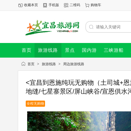
收藏本页
手机版
二维码
购物车
首页
旅游线路
景点
国内游
三峡游船
首页
>
旅游线路
>
周边旅游线路
<宜昌到恩施纯玩无购物（土司城+恩
地缝/七星寨景区/屏山峡谷/宣恩供水
全程无购物