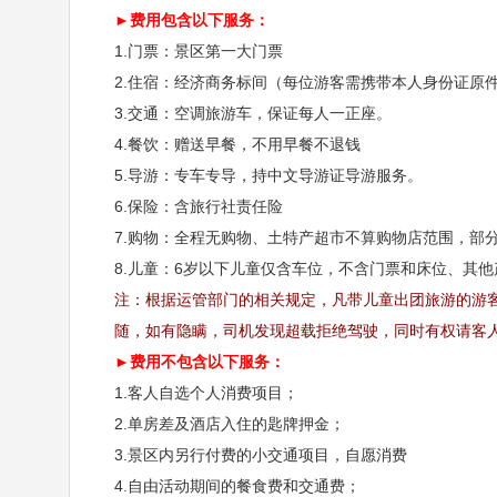
►费用包含以下服务：
1.门票：景区第一大门票
2.住宿：经济商务标间（每位游客需携带本人身份证原
3.交通：空调旅游车，保证每人一正座。
4.餐饮：赠送早餐，不用早餐不退钱
第二天
恩施大峡谷
5.导游：专车专导，持中文导游证导游服务。
6.保险：含旅行社责任险
早餐：含早
中餐：自理
晚餐：自理
住宿
7.购物：全程无购物、土特产超市不算购物店范围，部
8.儿童：6岁以下儿童仅含车位，不含门票和床位、其
早餐后乘车至恩施大峡谷景区，到达恩施大峡谷后乘
注：根据运管部门的相关规定，凡带儿童出团旅游的游
【云龙河地缝】
（游览时间约1.5小时），地缝位于恩
随，如有隐瞒，司机发现超载拒绝驾驶，同时有权请客
►费用不包含以下服务：
道道瀑布飞泻直下，水质清澈见底，在正午阳光下呈
1.客人自选个人消费项目；
在人们眼前。中餐后乘坐景交或者索道
（上山索道10
2.单房差及酒店入住的匙牌押金；
区】
（游览时间约3小时），景区由云龙河地缝、大楼
3.景区内另行付费的小交通项目，自愿消费
4.自由活动期间的餐食费和交通费；