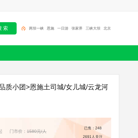
恩施
一日游
张家界
三峡大坝
北京
半日游
大
九湖
神农架
三峡人家
两坝一峡
品质小团>恩施土司城/女儿城/云龙河
已售：248
起
门市价：
1580元/人
2691人关注