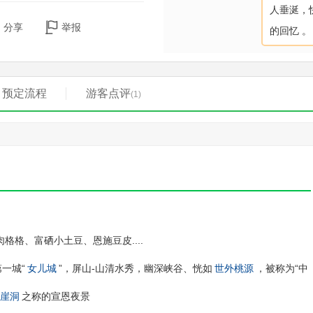
人垂涎，
分享
举报
的回忆 。
预定流程
游客点评
(1)
格格、富硒小土豆、恩施豆皮....
一城“
女儿城
”，屏山-山清水秀，幽深峡谷、恍如
世外桃源
，被称为“中
崖洞
之称的宣恩夜景