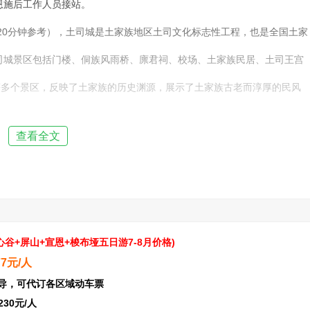
施抵达恩施后工作人员接站。
20分钟参考），土司城是土家族地区土司文化标志性工程，也是全国土家
司城景区包括门楼、侗族风雨桥、廪君祠、校场、土家族民居、土司王宫
等多个景区，反映了土家族的历史渊源，展示了土家族古老而淳厚的民风
查看全文
恩施土家女儿城，位于湖北省恩施市区七里坪，全国第八个人造古镇，仿
俗，吃喝玩乐设施齐全， 女儿街是女儿城的代表，位于古城的核心位
候冬少严寒，夏无酷暑，雾多寡照，终年湿润，来此游玩，四季皆宜，被
吸引着游客的好奇心，行程结束后入住酒店休息。
心谷+屏山+宣恩+梭布垭
五日游
7-8月价格
)
77元/人
兼向导，可代订各区域动车票
230元/人