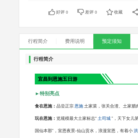
好评
差评
收藏
0
0
行程简介
费用说明
预定须知
行程简介
宜昌到恩施五日游
►特别亮点
食在恩施：
品尝正宗
恩施
土家菜，张关合渣、土家腊肉
玩在恩施：
览规模最大土家标志“
土司城
”，天下女儿第
国仙本那”，宣恩夜景-仙山贡水，浪漫宣恩，有着小
洪