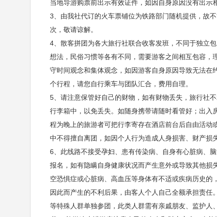
早餐：含早
中餐：自理
晚餐：自理
住宿
当地导游购票前出示有效证件，如因自身原因没有出示
3、由我社代订的火车票铺位为铁路部门随机提供，故
早餐后集合乘车前往
【屏山峡谷】
（车程约3.5小时
次，敬请谅解。
幽深地缝“一线天”、千尺飞瀑“二等岩”、令人遐想的“三
4、散客拼团为各大旅行社联合收客发班，不同于独立
想法，民俗习惯等各有不同，需要游客之间相互包容，
代”土司爵府、劈荆斩浪的“七丈五”、云海仙境“八卦岩
守时间观念和集体观念，如因游客自身原因导致无法在
河”、绝佳胜景“千古黑龙蛋”、内藏诗万卷的“万全洞
个行程，请您自行乘车与团队汇合，费用自理。
5、请注意保管好自己的财物，如有财物丢失，旅行社
蕴。峡谷溪水清澈见底，景区内乘坐小木船，体验悬浮
行李箱中，以免丢失。如随身携带请随时看管好；出入房
的诺亚方舟”，是当之无愧的“网红”景点。
程为晚上的旅游者可把行李寄存在酒店前台后自由活动
后集合乘车前往宣恩，游览
【宣恩供水河夜景】
（游玩
中不得擅自离团，如因个人行为造成人身损害、财产损
6、此线路不接受孕妇、患有传染病、自身有心脏病、脑
桐族特色的风雨桥，正名叫文澜桥，这座桥长80米，宽
报名，如有隐瞒自身健康状况而产生意外或导致其他损
桥头南北两面有砖石结构的门楼，门楼两边分别立有麒
空恐惧症或心脏病、高血压等身体有不适或疾病历史的
因此而产生的不利后果，由客人个人自己全额承担责任。
米，宽40米，迄今为止中国最大、拥有最长跑泉的内
等特殊人群单独参团，此类人群需有亲戚朋友、监护人、
来一看，该喷泉兼容宣恩独特文化、景观以及最新音乐