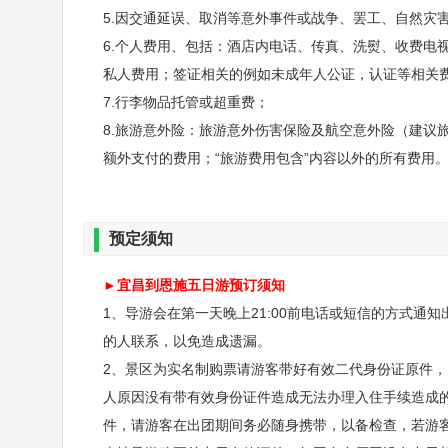
质景观，是整个清江大断裂景观的精华，总面积23.9
5.因交通延误、取消等意外事件或战争、罢工、自然灾
门石林、一线天、绝壁长廊、轿顶山、鞠躬松、一柱
6.个人费用、包括：酒店内电话、传真、洗熨、收费电
私人费用；签证相关的例如未成年人公证，认证等相关
不含：大峡谷环保车20元/人必须自理、地面缆车30元
7.行李物品托管或超重费；
不含：七星寨索道105元/人自愿消费、垂直电梯30元
8.旅游意外险：旅游意外伤害保险及航空意外险（建议
额外支付的费用；“旅游费用包含”内容以外的所有费用
预定须知
►宜昌到恩施五日游预订须知
1、导游会在第一天晚上21:00前电话或短信的方式
的人联系，以免造成遗漏。
2、景区为实名制购票请游客带好有效二代身份证原件，
第三天
屏山大峡谷-宣恩夜景
人原因没有带有效身份证件造成无法办理入住手续造成
件，请游客在出团期间务必随身携带，以备检查，若游