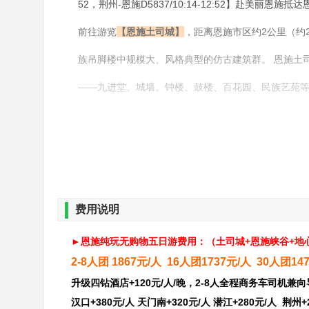
52，荆州-恩施D5837/10:14-12:52】赴美丽恩
前往游览
【恩施土司城】
，距离恩施市区约2公里（约
族吊脚楼中规模大、风格典型的仿古建筑群。 恩施土
——九进堂、城墙、钟楼、鼓楼、百花园、民族艺苑
民俗。
【女儿城】
世间男子不二心，天下女儿第一城！中国
古与土家吊脚楼相结合，完美的体现了土家族的民风民
置，是恩施市区商业最为繁华的街区之一，这里的气
费用说明
誉为东方情人节或土家情人节、摆手舞、摔碗酒等都
►
恩施纯玩无购物五日游费用：（
土司城+恩施峡谷+地
2-8人团 1867元/人 16人团1737元/人 30人团14
升级四钻酒店+120元/人/晚，2-8人全程商务车司机
汉口+380元/人 天门南+320元/人 潜江+280元/人 荆州+