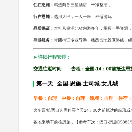
住在恩施：
精选商务三星酒店，干净整洁，
行在恩施：
选用大巴，一人一座，舒适游玩
品质保证：
本社从事湖北省内游多年，掌握一手资源
导游服务：
带团持证专业导游，熟悉当地景区路线，
►详细行程安排：
交通往返时间
去程：全国-14：00前抵达恩
第一天
全国-恩施-土司城-女儿城
早餐：自理
中餐：自理
晚餐：自理
住宿
火车票/机票自选需购买当天14：00之前抵达的航班
各地乘动车前往恩施，【参考车次：汉口-恩施D5883/9:18-13