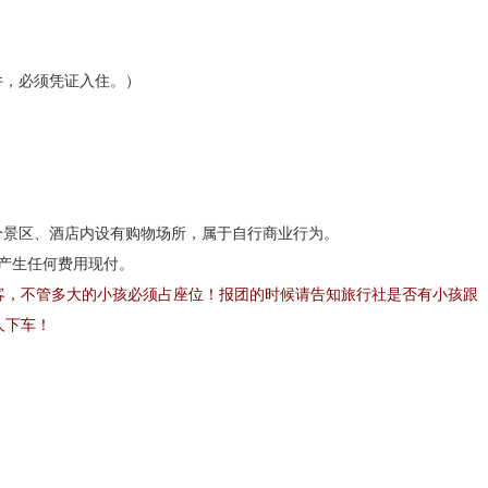
件，必须凭证入住。）
：恩施
分景区、酒店内设有购物场所，属于自行商业行为。
他产生任何费用现付。
坐景区换乘车
（费用30元/人）
进入景区游览恩施大峡谷第一大景点——
客，不管多大的小孩必须占座位！报团的时候请告知旅行社是否有小孩跟
施大峡谷山脚，全长近20公里，最深处近100米，地缝两侧绝壁陡峭，一
人下车！
现出一弯弯彩虹，斑斑阳光洒入缝中，以险、俊、奇、幽的自然景象展现
5元/人，自愿自理）
，前往与美国科罗拉多大峡谷相媲美的
【七星寨景
门、中楼门、小楼门及绝壁组成，主要包括地缝、绝壁、奇峰、峡谷等地