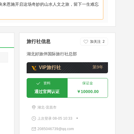
快来恩施开启这场奇妙的山水人文之旅，留下一生难忘
旅行社信息
加关注
2
湖北好旅伴国际旅行社总部
第9年
VIP旅行社
资料
保证金
通过官网认证
￥10000.00
湖北-宜昌市
•
上次登录 08-05 10:33
2085046739@qq.com