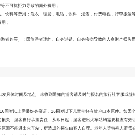
平方公里。目前已开放的游步道全长7.5公里，沿途景点有小龙门群峰、龙
害等不可抗拒力导致的额外费用；
香、天路、母子情深等。
视、饮料等费用；洗衣，理发，电话，饮料，烟酒，付费电视，行李搬运
费用；
/人必须自理
/人自愿消费、手扶电梯30元/人自愿消费
旅游者购买）；因旅游者违约、自身过错、自身疾病导致的人身财产损失
。
通知出发具体时间及地点，未收到通知的游客请及时与报名的旅行社客服或签
16周岁以上需带好身份证，16周岁以下儿童带好有效户口本原件。如因
的损失，游客自行承担责任；从即日起，游客进出火车站均需要检查有效
客原因不能进出火车站，所造成的损失由客人自理。老年人等特殊人群需