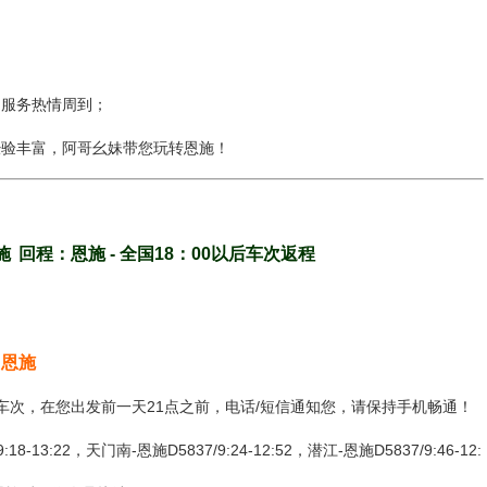
，服务热情周到；
经验丰富，阿哥幺妹带您玩转恩施！
施
回程：恩施 - 全国18：00以后车次返程
：恩施
或车次，在您出发前一天21点之前，电话/短信通知您，请保持手机畅通！
:22，天门南-恩施D5837/9:24-12:52，潜江-恩施D5837/9:46-12: