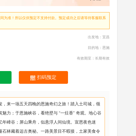
合同为准！所以仅供预定不支持付款。预定成功之后请等待客服联系
出发地：宜昌
目的地：恩施
有效期至：长期有效
扫码预定
发，来一场五天四晚的恩施奇幻之旅！踏入土司城，领
筑魅力；于恩施峡谷，看绝壁与 “一炷香” 奇观。地心谷
亿年嶂谷；屏山乘舟，似悬浮人间仙境。宣恩夜色迷
垭石林藏着远古奥秘。一路美景目不暇接，土家美食令