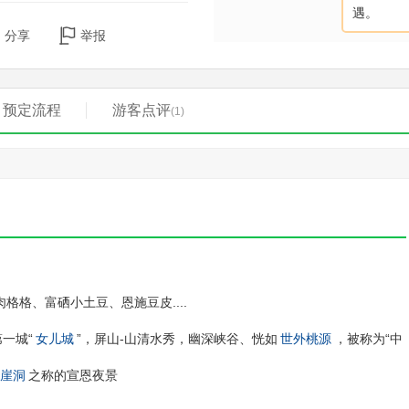
遇。
分享
举报
预定流程
游客点评
(1)
格格、富硒小土豆、恩施豆皮....
一城“
女儿城
”，屏山-山清水秀，幽深峡谷、恍如
世外桃源
，被称为“中
崖洞
之称的宣恩夜景