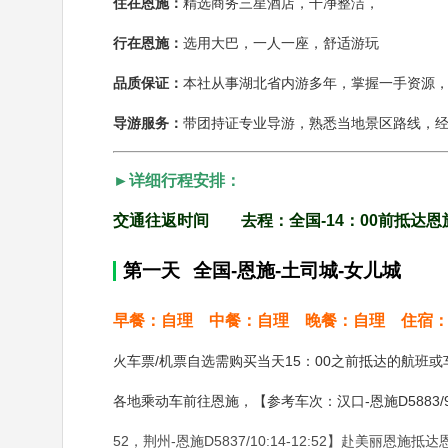
住在恩施：
精选商务三星酒店，干净整洁，
行在恩施：
选用大巴，一人一座，舒适游玩
品质保证：
本社从事湖北省内游多年，掌握一手资源
导游服务：
带团持证专业导游，熟悉当地景区路线，
►详细行程安排：
交通往返时间
去程：全国-14：00前抵达恩
第一天
全国-恩施-土司城-女儿城
早餐：自理
中餐：自理
晚餐：自理
住宿
火车票/机票自选需购买当天15：00之前抵达的航班
各地乘动车前往恩施，【参考车次：汉口-恩施D5883/9:18-13
52，荆州-恩施D5837/10:14-12:52】赴美丽恩