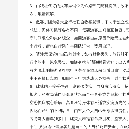
3、由我社代订的火车票铺位为铁路部门随机提供，故
早餐：含早
中餐：自理
晚餐：自理
住宿
次，敬请谅解。
4、散客拼团为各大旅行社联合收客发班，不同于独立
早餐后集合乘车前往
【屏山峡谷】
（车程约3.5小时
想法，民俗习惯等各有不同，需要游客之间相互包容，
幽深地缝“一线天”、千尺飞瀑“二等岩”、令人遐想的“三
守时间观念和集体观念，如因游客自身原因导致无法在
代”土司爵府、劈荆斩浪的“七丈五”、云海仙境“八卦岩
个行程，请您自行乘车与团队汇合，费用自理。
5、请注意保管好自己的财物，如有财物丢失，旅行社
河”、绝佳胜景“千古黑龙蛋”、内藏诗万卷的“万全洞
行李箱中，以免丢失。如随身携带请随时看管好；出入房
蕴。峡谷溪水清澈见底，景区内乘坐小木船，体验悬浮
程为晚上的旅游者可把行李寄存在酒店前台后自由活动
中不得擅自离团，如因个人行为造成人身损害、财产损
的诺亚方舟”，是当之无愧的“网红”景点。后集合乘车
6、此线路不接受孕妇、患有传染病、自身有心脏病、脑
河是一条不大的河，贡水河河上建了一座桐族特色的风雨
报名，如有隐瞒自身健康状况而产生意外或导致其他损
空恐惧症或心脏病、高血压等身体有不适或疾病历史的
混结构，五礅四跨，上部为全木质结构、桥头南北两
因此而产生的不利后果，由客人个人自己全额承担责任。
气，壮观之感。贡水河河里建造了长300米，宽40米
等特殊人群单独参团，此类人群需有亲戚朋友、监护人、
米，设计有水幕电影放映等功能。很值得前来一看，该
书”。旅游途中请游客注意自己的人身和财产安全，在