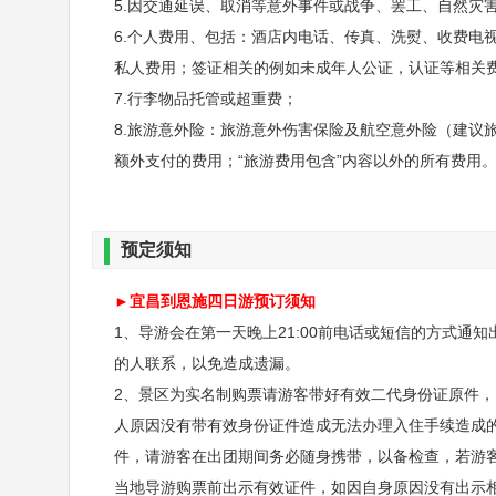
5.因交通延误、取消等意外事件或战争、罢工、自然灾
门石林、一线天、绝壁长廊、轿顶山、鞠躬松、一柱
6.个人费用、包括：酒店内电话、传真、洗熨、收费电
私人费用；签证相关的例如未成年人公证，认证等相关
不含：大峡谷环保车20元/人必需自理、地面缆车30元
7.行李物品托管或超重费；
不含：七星寨索道105元/人自愿消费、垂直电梯30元
8.旅游意外险：旅游意外伤害保险及航空意外险（建议
额外支付的费用；“旅游费用包含”内容以外的所有费用
预定须知
►宜昌到恩施四日游预订须知
1、导游会在第一天晚上21:00前电话或短信的方式
的人联系，以免造成遗漏。
2、景区为实名制购票请游客带好有效二代身份证原件，
人原因没有带有效身份证件造成无法办理入住手续造成
件，请游客在出团期间务必随身携带，以备检查，若游
第三天
屏山大峡谷-宣恩夜景
当地导游购票前出示有效证件，如因自身原因没有出示