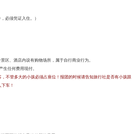
件，必须凭证入住。）
：恩施
分景区、酒店内设有购物场所，属于自行商业行为。
他产生任何费用现付。
坐景区换乘车
（费用30元/人）
进入景区游览恩施大峡谷第一大景点——
客，不管多大的小孩必须占座位！报团的时候请告知旅行社是否有小孩跟
施大峡谷山脚，全长近20公里，最深处近100米，地缝两侧绝壁陡峭，一
人下车！
现出一弯弯彩虹，斑斑阳光洒入缝中，以险、俊、奇、幽的自然景象展现
5元/人，自愿自理）
，前往与美国科罗拉多大峡谷相媲美的
【七星寨景
门、中楼门、小楼门及绝壁组成，主要包括地缝、绝壁、奇峰、峡谷等地
平方公里。目前已开放的游步道全长7.5公里，沿途景点有小龙门群峰、龙