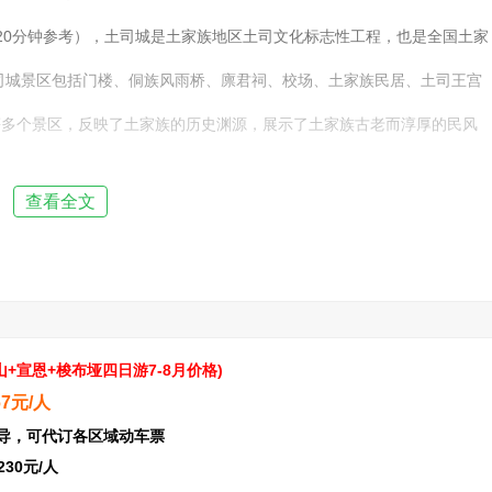
20分钟参考），土司城是土家族地区土司文化标志性工程，也是全国土家
司城景区包括门楼、侗族风雨桥、廪君祠、校场、土家族民居、土司王宫
等多个景区，反映了土家族的历史渊源，展示了土家族古老而淳厚的民风
查看全文
恩施土家女儿城，位于湖北省恩施市区七里坪，全国第八个人造古镇，仿
俗，吃喝玩乐设施齐全， 女儿街是女儿城的代表，位于古城的核心位
候冬少严寒，夏无酷暑，雾多寡照，终年湿润，来此游玩，四季皆宜，被
吸引着游客的好奇心，行程结束后入住酒店休息。
山+宣恩+梭布垭
四日游
7-8月价格
)
67元/人
兼向导，可代订各区域动车票
230元/人