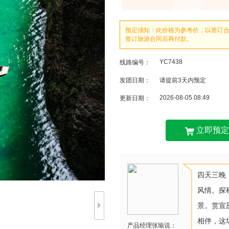
预定须知：此价格为参考价，以签订
签订旅游合同后再付款。
YC7438
线路编号：
发团日期：
请提前3天内预定
2026-08-05 08:49
更新日期：
立即预定
四天三晚
风情。探
景。赏宣
相伴，这
产品经理张瑜说：