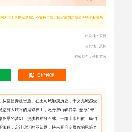
合同为准！所以仅供预定不支持付款。预定成功之后请等待客服联系
出发地：宜昌
目的地：恩施
有效期至：长期有效
扫码预定
，从宜昌奔赴恩施。在土司城触摸历史，于女儿城感受
秘恩施大峡谷的鬼斧神工，泛舟屏山峡谷享 “悬浮” 奇
恩夜景的梦幻，漫步梭布垭石林。一路山水相依，民俗
场旅程，定让你沉醉不知返，快来开启专属你的恩施奇