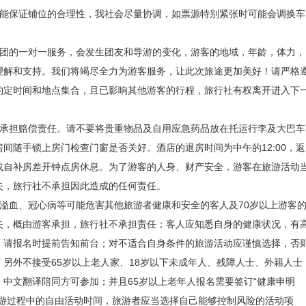
不能保证铺位的合理性，我社会尽量协调，如票源特别紧张时可能会调换车
：恩施
包团的一对一服务，会发生团友和导游的变化，游客的地域，年龄，体力，
，）到达鹤峰县容美镇，游玩景区（游玩时间约3小时）屏山风景如画，那
理解和支持。我们将竭尽全力为游客服务，让此次旅途更加美好！请严格
姊妹尖”、易守难攻的“四大关口”、傲然屹立的“五尺门”、风雨沧桑的“六
约定时间和地点集合，且已影响其他游客的行程，旅行社有权离开进入下
”、田氏家族“九大诗人”，洞府和爵府之间的“十字街”、守护屏山的“百泉
不承担赔偿责任。请不要将贵重物品及自用应急药品放在托运行李及大巴车
”，这些人文旅游资源，这些古桃源胜景，无不蕴藏土家族浓厚的文化底
间随手锁上房门检查门窗是否关好。酒店的退房时间为中午的12:00，返
之感，船行其中犹如太空飞船，被中外游客称之为：“中国仙本那”“东方
或自补房差开钟点房休息。为了游客的人身、财产安全，游客在旅游活动
失，旅行社不承担因此造成的任何责任。
前往宣恩，游览【宣恩供水河夜景】（游玩时间约1.5小时）宣恩城的贡水
溢血、冠心病等可能危害其他旅游者健康和安全的客人及70岁以上游客
桥，正名叫文澜桥，这座桥长80米，宽10米，高约26米。桥下部为钢
失，概由游客承担，旅行社不承担责任；客人应知悉自身的健康状况，有
，请报名时提前告知前台；对不适合自身条件的旅游活动应谨慎选择，否
面有砖石结构的门楼，门楼两边分别立有麒麟和走式独角兽。给人一种大
另外不接受65岁以上老人家、18岁以下未成年人、残障人士、外籍人士
，迄今为止中国最大、拥有最长跑泉的内陆河大型音乐喷泉，主喷高70
中文翻译陪同方可参加；并且65岁以上老年人报名需要签订“健康申明
喷泉兼容宣恩独特文化、景观以及最新音乐技术，它以土(家)苗民族音乐
旅游过程中的自由活动时间，旅游者应当选择自己能够控制风险的活动项