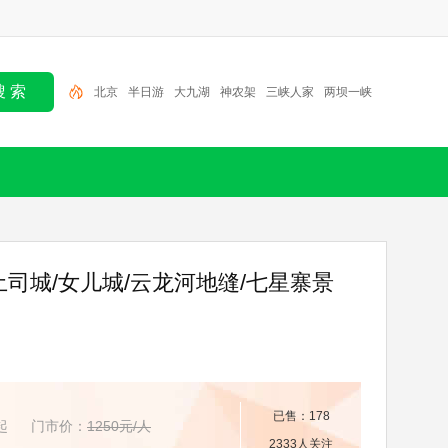
北京
半日游
大九湖
神农架
三峡人家
两坝一峡
恩施
一日游
张家界
三峡大坝
司城/女儿城/云龙河地缝/七星寨景
已售：178
起
门市价：
1250元/人
2333人关注