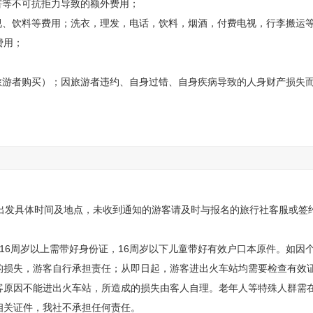
害等不可抗拒力导致的额外费用；
香、天路、母子情深等。
视、饮料等费用；洗衣，理发，电话，饮料，烟酒，付费电视，行李搬运
费用；
/人必需自理
/人自愿消费、手扶电梯30元/人自愿消费
旅游者购买）；因旅游者违约、自身过错、自身疾病导致的人身财产损失
。
通知出发具体时间及地点，未收到通知的游客请及时与报名的旅行社客服或签
16周岁以上需带好身份证，16周岁以下儿童带好有效户口本原件。如因
的损失，游客自行承担责任；从即日起，游客进出火车站均需要检查有效
客原因不能进出火车站，所造成的损失由客人自理。老年人等特殊人群需
相关证件，我社不承担任何责任。