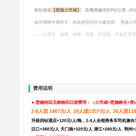
前往游览
【恩施土司城】
，距离恩施市区约2公里（约
族吊脚楼中规模大、风格典型的仿古建筑群。 恩施土
——九进堂、城墙、钟楼、鼓楼、百花园、民族艺苑
民俗。
【女儿城】
世间男子不二心，天下女儿第一城！中国
古与土家吊脚楼相结合，完美的体现了土家族的民风民
置，是恩施市区商业最为繁华的街区之一，这里的气
费用说明
誉为东方情人节或土家情人节、摆手舞、摔碗酒等都
►
恩施纯玩无购物四日游费用：（
土司城+恩施峡谷+屏
2-8人团 1467元/人 16人团1357元/人 30人团11
升级四钻酒店+120元/人/晚，2-8人全程商务车司机
汉口+380元/人 天门南+320元/人 潜江+280元/人 荆州+