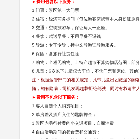
►费用包含以下服务：
1.门票：景区第一大门票
2.住宿：经济商务标间（每位游客需携带本人身份证原
3.交通：空调旅游车，保证每人一正座。
4.餐饮：赠送早餐，不用早餐不退钱
第二天
恩施大峡谷
5.导游：专车专导，持中文导游证导游服务。
6.保险：含旅行社责任险
早餐：含早
中餐：自理
晚餐：自理
住宿
7.购物：全程无购物、土特产超市不算购物店范围，部
8.儿童：6岁以下儿童仅含车位，不含门票和床位、其
早餐后乘车至恩施大峡谷景区，到达恩施大峡谷后乘
注：根据运管部门的相关规定，凡带儿童出团旅游的游
【云龙河地缝】
（游览时间约1.5小时），地缝位于恩
随，如有隐瞒，司机发现超载拒绝驾驶，同时有权请客
►费用不包含以下服务：
道道瀑布飞泻直下，水质清澈见底，在正午阳光下呈
1.客人自选个人消费项目；
在人们眼前。中餐后乘坐景交或者索道
（上山索道10
2.单房差及酒店入住的匙牌押金；
区】
（游览时间约3小时），景区由云龙河地缝、大楼
3.景区内另行付费的小交通项目，自愿消费
4.自由活动期间的餐食费和交通费；
质景观，是整个清江大断裂景观的精华，总面积23.9