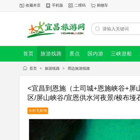
收藏本页
手机版
二维码
购物车
首页
旅游线路
景点
国内游
三峡游船
首页
>
旅游线路
>
周边旅游线路
<宜昌到恩施（土司城+恩施峡谷+屏
区/屏山峡谷/宣恩供水河夜景/梭布
全程无购物