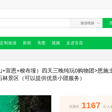
定制旅游
新闻
美图
视频
走进宜昌
山+宣恩+梭布垭）四天三晚纯玩0购物团>恩施土
垭石林景区（可以提供优质小团服务）
1167
优惠价
元/人