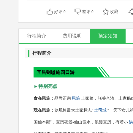
好评
差评
收藏
0
0
行程简介
费用说明
预定须知
行程简介
宜昌到恩施四日游
►特别亮点
食在恩施：
品尝正宗
恩施
土家菜，张关合渣、土家腊肉
玩在恩施：
览规模最大土家标志“
土司城
”，天下女儿第
国仙本那”，宣恩夜景-仙山贡水，浪漫宣恩，有着小
洪