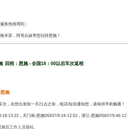
，服务热情周到；
经验丰富，阿哥幺妹带您玩转恩施！
施
回程：恩施 - 全国18：00以后车次返程
：恩施
或车次，在您出发前一天21点之前，电话/短信通知您，请保持手机畅通！
:22，天门南-恩施D5837/9:24-12:52，潜江-恩施D5837/9:46-12:
施抵达恩施后工作人员接站。