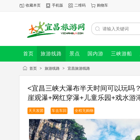
收藏本页
手机版
二维码
购物车
首页
旅游线路
景点
国内游
三峡游船
首页
>
旅游线路
>
宜昌旅游线路
<宜昌三峡大瀑布半天时间可以玩吗
崖观瀑+网红穿瀑+儿童乐园+戏水游
天天发团
车去车回
全程无购物