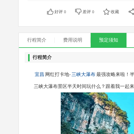
好评
差评
收藏
0
0
行程简介
费用说明
预定须知
行程简介
宜昌
网红打卡地-
三峡大瀑布
最强攻略来啦！
三峡大瀑布景区半天时间玩什么？跟着我一起