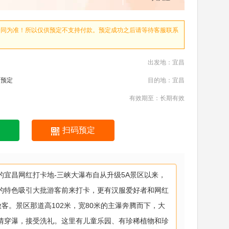
合同为准！所以仅供预定不支持付款。预定成功之后请等待客服联系
出发地：宜昌
内预定
目的地：宜昌
有效期至：长期有效
扫码预定
的宜昌网红打卡地-三峡大瀑布自从升级5A景区以来，
的特色吸引大批游客前来打卡，更有汉服爱好者和网红
做客。景区那道高102米，宽80米的主瀑奔腾而下，大
情穿瀑，接受洗礼。这里有儿童乐园、有珍稀植物和珍