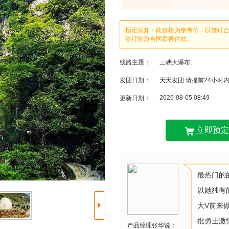
预定须知：此价格为参考价，以签订
签订旅游合同后再付款。
线路主题：
三峡大瀑布,
发团日期：
天天发团 请提前24小时
2026-08-05 08:49
更新日期：
立即预定
最热门的
以她独有
大V前来
批勇士激
产品经理张华说：