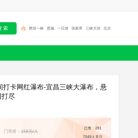
两坝一峡
恩施
一日游
张家界
三峡大坝
北京
半日游
大九湖
神农架
三峡人家
间打卡网红瀑布-宜昌三峡大瀑布，悬
网打尽
已售：281
门市价：
158元/人
7049人关注