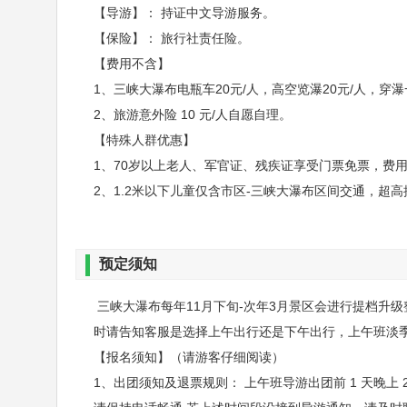
【导游】： 持证中文导游服务。
【保险】： 旅行社责任险。
【费用不含】
1、三峡大瀑布电瓶车20元/人，高空览瀑20元/人，穿瀑
2、旅游意外险 10 元/人自愿自理。
【特殊人群优惠】
1、70岁以上老人、军官证、残疾证享受门票免票，费
【行程安排】
2、1.2米以下儿童仅含市区-三峡大瀑布区间交通，超
（1）上午班
07:00- 08:30:宜昌三大集散地免费接站（宜
预定须知
08:30- 09:30: 乘车前往三峡大瀑布，沿途观
三峡大瀑布每年11月下旬-次年3月景区会进行提档升
09:30- 12:00：游览三峡大瀑布（四大
时请告知客服是选择上午出行还是下午出行，上午班淡季时需
【报名须知】（请游客仔细阅读）
桥和汀步桥，让景区环湖、戏水、穿瀑和悬崖
1、出团须知及退票规则： 上午班导游出团前 1 天晚上 2
12:00- 12:30：返回到三峡大瀑布停车场。