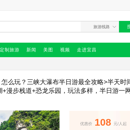
定制旅游
新闻
美图
视频
走进宜昌
？怎么玩？三峡大瀑布半日游最全攻略>半天时
湖+漫步栈道+恐龙乐园，玩法多样，半日游一
108
优惠价
元/人起