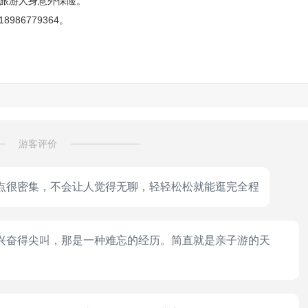
买旅游人身意外保险。
986779364。
（宜昌均瑶广场、宜昌伍家岗万达广场、宜昌东站）。
观看晓峰田园风光。
水乐园、六大生态木栈道、十大观水平台，十八座风格各异的石桥、木
游客评价
观瀑四大浏览区依次展现在游客面前）。
点很密集，不会让人觉得无聊，轻轻松松就能逛完全程
行程。
兴奋得尖叫，那是一种难忘的经历。简直就是亲子游的天