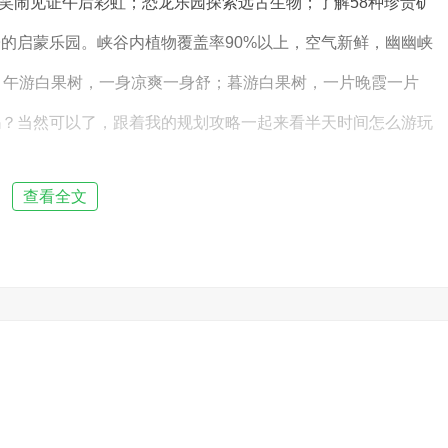
叫笑闹见证午后彩虹；恐龙乐园探索远古生物；了解58种珍贵矿
的启蒙乐园。峡谷内植物覆盖率90%以上，空气新鲜，幽幽峡
；午游白果树，一身凉爽一身舒；暮游白果树，一片晚霞一片
吗？当然可以了，跟着我的规划攻略一起来看半天时间怎么游玩
查看全文