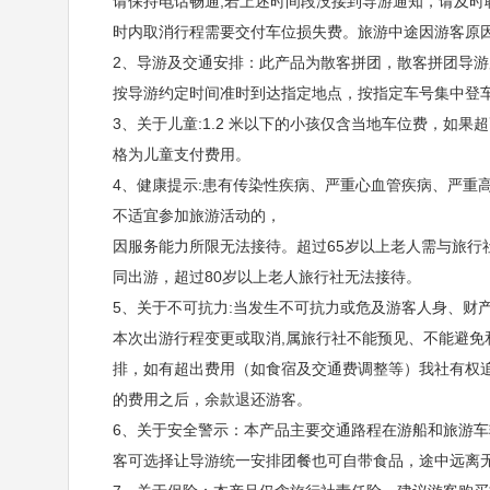
请保持电话畅通,若上述时间段没接到导游通知，请及时
时内取消行程需要交付车位损失费。旅游中途因游客原
12:30- 14:00：乘车返回宜昌三大集散地，结
2、导游及交通安排：此产品为散客拼团，散客拼团导
按导游约定时间准时到达指定地点，按指定车号集中登
3、关于儿童:1.2 米以下的小孩仅含当地车位费，如
格为儿童支付费用。
4、健康提示:患有传染性疾病、严重心血管疾病、严重
不适宜参加旅游活动的，
因服务能力所限无法接待。超过65岁以上老人需与旅行
同出游，超过80岁以上老人旅行社无法接待。
5、关于不可抗力:当发生不可抗力或危及游客人身、财
本次出游行程变更或取消,属旅行社不能预见、不能避
排，如有超出费用（如食宿及交通费调整等）我社有权
的费用之后，余款退还游客。
6、关于安全警示：本产品主要交通路程在游船和旅游车
客可选择让导游统一安排团餐也可自带食品，途中远离