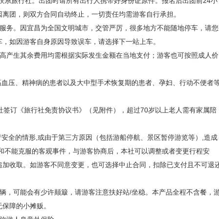
联系旅行社。出团时请所有出行人携带好身份证原件。报名后出团前24小
因离团，则双方合同自动终止，一切责任均需游客自行承担。
束行程。
游服务。因宜昌为全国文明城市，交管严厉，很多地方不能随地停车，请您
车，如因游客自身原因导致误车，请选择下一站上车。
果超高产生其余费用均需根据实际发生金额在当地支付；游客也可按照成人价
高血压、精神病的患者以及大中型手术恢复期的患者、孕妇、行动不便者
社签订《旅行社免责协议书》（见附件），超过70岁以上老人需有家属陪
产安全的情形,或由于第三方原因（包括游船停航、景区暂停游览等）,造成
免和不能克服的客观事件，与游客协商后，本社可以调整或者变更行程安
追加收取。如游客不同意变更，也可选择中止合同，扣除已支付且不可退
辆，可能会有少许颠簸，请游客注意扶好站/坐稳。本产品全程不含餐，
无保障的小摊贩。