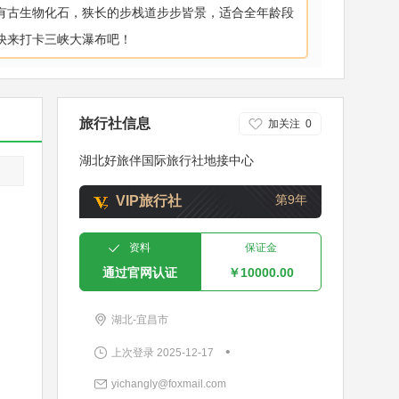
有古生物化石，狭长的步栈道步步皆景，适合全年龄段
快来打卡三峡大瀑布吧！
旅行社信息
加关注
0
湖北好旅伴国际旅行社地接中心
第9年
VIP旅行社
资料
保证金
通过官网认证
￥10000.00
湖北-宜昌市
•
上次登录 2025-12-17
yichangly@foxmail.com