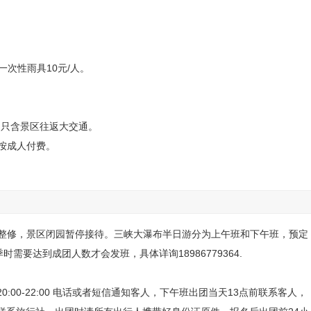
一次性雨具10元/人。
用只含景区往返大交通。
高按成人付费。
昌均瑶广场、宜昌
伍家岗
万达广场、宜昌东站）。
看晓峰田园风光。
级整修，景区闭园暂停接待。三峡大瀑布半日游分为上午班和下午班，预定
戏水乐园、六大生态木栈道、十大观水平台，十八座风格各异的石桥、木
要达到成团人数才会发班，具体详询18986779364.
观瀑四大浏览区依次展现在游客面前）。
0:00-22:00 电话或者短信通知客人，下午班出团当天13点前联系客人，