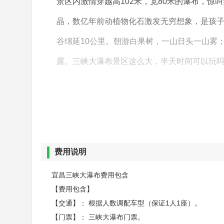
景区内激情穿越高102米，宽80米的瀑布，惊
晶，数亿年前动植物化石激发无穷想象，是孩子
谷绵延10公里。朝游白果树，一山日头一山雾
露。三峡大瀑布景区这么大，半天时间可以玩
三峡大瀑布吧！
费用说明
宜昌三峡大瀑布费用包含
【费用包含】
【交通】： 根据人数调配车型（保证1人1座）。
【门票】： 三峡大瀑布门票。