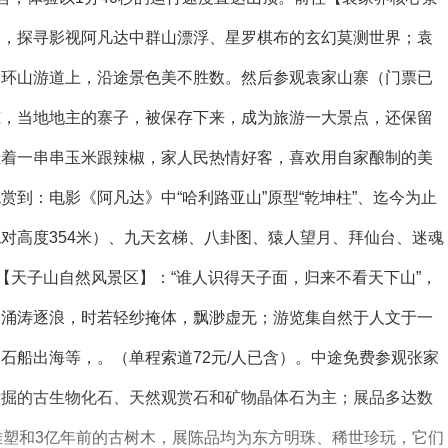
山，探寻影视阿凡达中群山漂浮、星罗棋布的玄幻莫测世界；袁
的环山游道上，沿途景色美不胜数。然后参观袁家山寨（门票已
筑，当地地主的寨子，被保存下来，成为旅游一大景点，还保留
挂着一串串玉米跟辣椒，家人民热情好客，喜欢用自家酿制的美
到：电影《阿凡达》中“哈利路亚山”原型“乾坤柱”、迄今为止
对高度354米）、九天玄梯、八卦图、猿人望月、拜仙台、迷魂
【天子山自然风景区】：“谁人识得天子面，归来不看天下山”，
，涌涛逐浪，时若轻纱掩体，飘渺虚无；游览集自然于人文于一
石船出海等，。（单程索道72元/人已含）。中途免费参观张家
发掘的古生物化石、天然观赏石和矿物晶体石为主；展品多达数
雕塑和3亿年前的古树木，展陈品均为东方明珠、稀世珍玩，它们