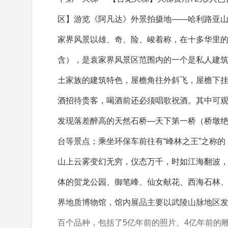
区】游览《阿凡达》外景拍摄地——哈利路亚
家界风景以雄、奇、险、峻着称，在十多华里
含），是袁家界风景区范围内的一个是私人建
土家族的建筑特色，屋檐角往外斜飞，屋檐下
酒招待贵客，喝酒前还必须唱歌祝酒。其中可观赏
发现落差醉高的天然石桥—天下第一桥（桥墩绝
台等景点；乘坐环保车前往有“峰林之王”之称的
山上云雾变幻无穷，仪态万千，时如江海翻波
体的贺龙公园、御笔峰、仙女献花、西海石林、
界地质博物馆，馆内展品主要以武陵山脉地区
百个品种，包括了5亿年前的照片、4亿年前的