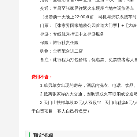
白侗瑶五大少数民族特色【七彩湘西博览馆】（
交通：宜昌至张家界往返火车硬座当地空调旅游车（
（出游前一天晚上22:00点前，司机与您联系接车
门票：【张家界国家地质公园首道大门票】+【大峡谷
导游：专线优秀持证中文导游服务
保险：旅行社责任险
购物：全程配合进二店
备注：此行程为打包价格，优惠票、免票或者客人自
费用不含：
1.单男单女出现的房差，酒店内洗衣、电话、饮品
2.抵离张家界的大交通，因航班或火车取消或交通堵
3.天门山扶梯单段32元/人双段*2 天门山鞋套5元/
于自费项目，客人自己行负责）
预定流程