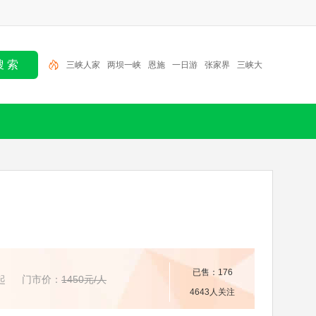
三峡人家
两坝一峡
恩施
一日游
张家界
三峡大
坝
北京
半日游
大九湖
神农架
已售：176
起
门市价：
1450元/人
4643人关注