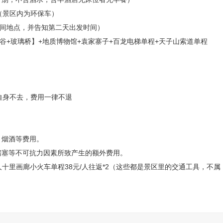
赠送参观）60分钟。游览【印象张家界展览馆】后入住酒店。
景区内为环保车）
时间地点，并告知第二天出发时间）
+玻璃桥】+地质博物馆+袁家寨子+百龙电梯单程+天子山索道单程
身不去，费用一律不退
、烟酒等费用。
塞等不可抗力因素所致产生的额外费用。
人十里画廊小火车单程38元/人往返*2（这些都是景区里的交通工具，不属