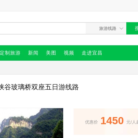
定制旅游
新闻
美图
视频
走进宜昌
峡谷玻璃桥双座五日游线路
1450
优惠价
元/人