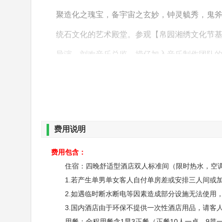
聚造化之瑰宝，备宇宙之玄妙，钟灵毓秀，鬼
统石文化的艺术殿堂。参观【帛园湘绣文化节
导演，刘欢音乐总监，捞仔加入音乐制作团队的
《星光大道》合作伙伴、央视春晚《追爱》节
诡异的楚风遗俗，神秘的湘西赶尸，品鉴中国
费用说明
第三天
：十里画廊—印象张家界展览
费用包含：
早餐后乘环保车再次赴森林公园，游览【十里画
住宿：四晚舒适型酒店双人标准间（限时热水，空调
人，往返76元/人），峡谷两岸林木葱茏、野
1.若产生单男单女客人自付单房差或安排三人间或
水绕四门，欣赏世界醉美的有天然氧吧之称的
2.如遇临时断水断电等因素造成部分设施无法使用，
3.国内酒店由于环保不提供一次性酒店用品，请客
溪行，胜似画中游，主要景点有：张良墓，万
用餐：全程用餐含1早3正餐（正餐10人一桌，9菜