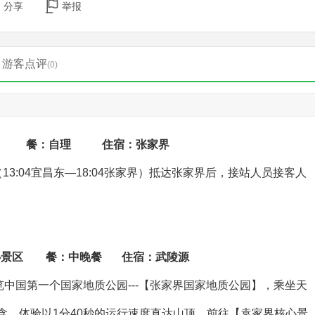
分享
举报
游客点评
(0)
：自理 住宿：张家界
（13:04宜昌东—18:04张家界）抵达张家界后，接站人员接客人
心景区 餐：中晚餐 住宿：武陵源
览中国第一个国家地质公园---【张家界国家地质公园】，乘坐天
人已含，体验以1分40秒的运行速度直达山顶。前往【袁家界核心景