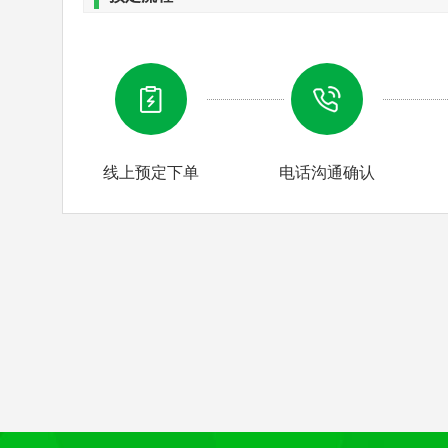
第四天
：玻璃桥 餐：自
线上预定下单
电话沟通确认
酒店出发，下午：零距离体验【玻璃桥，门票
米、宽6米，桥面距谷底约300米，可站800
个工程无钢筋支架，同时肩负蹦极、溜索、舞
张家界市区！