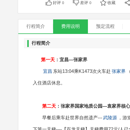
好评
差评
收藏
0
0
行程简介
费用说明
预定流程
行程简介
第一天
：宜昌—张家界 餐
宜昌
东站13:04乘K1473次火车赴
张家界
入住酒店休息。
第二天
：张家界国家地质公园—袁家界核
早餐后乘车赴世界自然遗产---
武陵源
，游
下第一天梯----【百龙天梯】天梯费用72元/