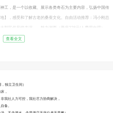
斧神工，是一个以收藏、展示各类奇石为主要内容，弘扬中国传
基地】，感受和了解古老的桑蚕文化。自由活动推荐：冯小刚总
大型民俗风情表演——魅力湘西（普座228元/人费用自理）
目原型——魅力湘西，大型民俗歌舞秀醉具人气，探寻屈原笔下
查看全文
入座率排行第一，品牌无与伦比堪称民族世界之醉的视觉盛宴。
馆 餐：早中餐 住宿：张家界
廊】（步行往返约50分钟，也可自行购买小火车单程38元/
，独立卫生间）
花飘香，奇峰异石、千姿百态像一幅巨大的山水画卷。乘环保车到
加床，
【金鞭溪】杉林幽静，穿行在峰峦幽谷云间，溪水明净，人沿清
非我社人力可控，我社尽力协商解决，
人自备。
岁牌，骆驼峰，水绕四门等等。乘环保车出景区，参观具有土苗
一汤，不含酒水，含早酒店无床位者无早餐）