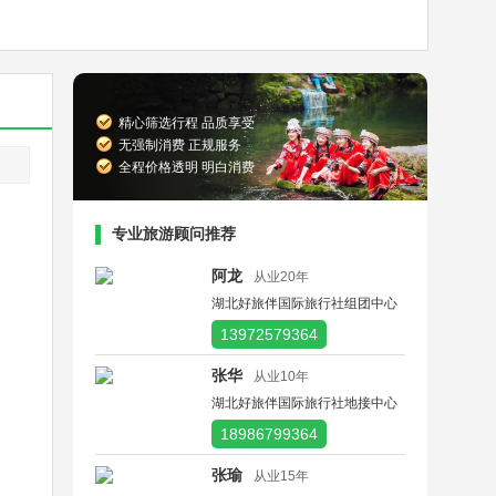
精心筛选行程 品质享受
无强制消费 正规服务
全程价格透明 明白消费
专业旅游顾问推荐
阿龙
从业20年
湖北好旅伴国际旅行社组团中心
13972579364
张华
从业10年
湖北好旅伴国际旅行社地接中心
18986799364
张瑜
从业15年