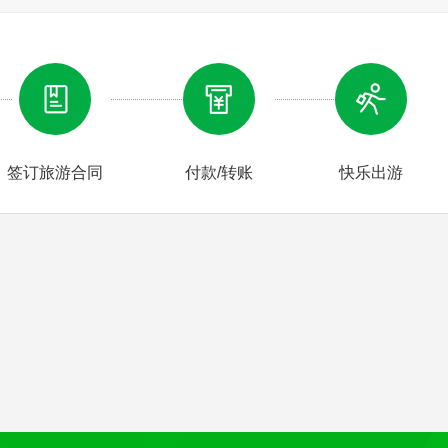
十里画廊
理 住宿：张家界
签订旅游合同
付款/转账
快乐出游
已含】号称世界醉长、醉高的全透明玻璃桥，玻璃桥总长430
人。桥面全部采用透明玻璃铺设，桥中心有全球醉高的蹦极台，整
台等多种功能，是一种全玻璃结构的桥梁。游览结束后乘车返回