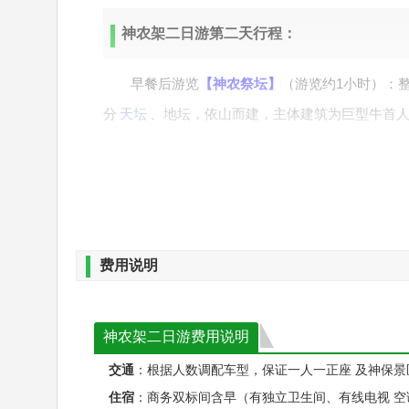
神农架二日游第二天行程：
早餐后游览
【神农祭坛】
（游览约1小时）：
分
天坛
、地坛，依山而建，主体建筑为巨型牛首
杏、香樟，珙桐，鹅掌楸...同时可以观千年古树－
丽。 之后游览
【天生桥风景区】
（游览时间约1小
万种风情；景区内天生石桥、阴潭、老君听涛、清
谷酒，尝神农喜饼、共同构成一幅人与自然和谐
世
览时间约1.5小时）（自愿自理门票127元/人，
费用说明
稀树木随处可见，多种野生动物在此繁衍生息。寒
峡大瀑布
主瀑高102米，宽80米，被誉为“华中
神农架二日游费用说明
温馨提示：三峡大瀑布为自费景点，自愿选择
交通
：根据人数调配车型，保证一人一正座 及神保
住宿
：商务双标间含早（有独立卫生间、有线电视 