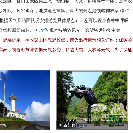
文遗迹。官门山景区集生态、动植物、人文、科考等于一体，是神农
水相映，环谷幽深，地质遗迹富集。最大的亮点是领略神农架“物种
5前根据天气及路面状况安排游览具体景点）：您可以置身森林中呼吸
金猴岭原始森林、
神农谷
观奇特峡谷风光、嘹望塔远眺华中第一
。
温馨提示：神农架山区气温较低，请您出行携带相关证件；保暖的
车药，初春时节神农架天气多变，如遇大雪、大雾等天气，为了保证
望塔
神农架官门山