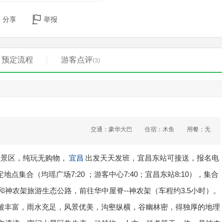
分享
举报
预定流程
游客点评
(3)
交通：豪华大巴
住宿：木鱼
用餐：无
大景区，纯玩无购物，
宜昌
出发天天发班，宜昌东站可接送，报名电
定地点集合（均瑶广场7:20 ；游客中心7:40；宜昌东站8:10），集合
神农架旅游生态公路，前往华中屋脊--神农架（车程约3.5小时）。
被丰富，雨水充足，风景优美，沟壑纵横，谷幽林密，得独厚的地理