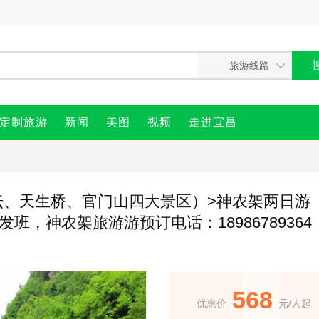
定制旅游
新闻
美图
视频
走进宜昌
坛、天生桥、官门山四大景区）>神农架两日游
发班，神农架旅游游预订电话：1898678936
568
优惠价
元/人起