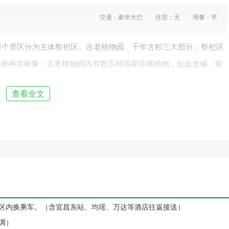
交通：豪华大巴
住宿：无
用餐：早
整个景区分为主体祭祀区、古老植物园、千年古杉三大部分。祭祀区
人身神农雕像；古老植物园内有数百种国家珍稀植物，如血皮槭、银
－铁坚杉，此树距今已有1250多年树龄。景区周围青山环抱，风光秀
查看全文
时）：
天生桥
飞瀑自峭壁倾盆而下，似银河泻地，玉珠飞溅，展出
澈的山涧、巴人的茅屋，欣赏古老的堂戏，品神农云雾茶、喝地道包
外桃源
画卷。后乘车返回宜昌，自费游览晓峰
【三峡大瀑布】
（游
电瓶车20元/人）景区内青山叠翠、峡谷雄峻、碧水潺潺、瀑布飞流，珍
武天书、四不像、巴人戌洞、晓峰大佛等20多个景点布满景区，
三
第一瀑”。返回宜昌结束愉快神农架之旅！
，不参加游览可在景区门口自由活动。晚上返回市区散团！
景区内换乘车。（含宜昌东站、均瑶、万达等酒店往返接送）
空调）