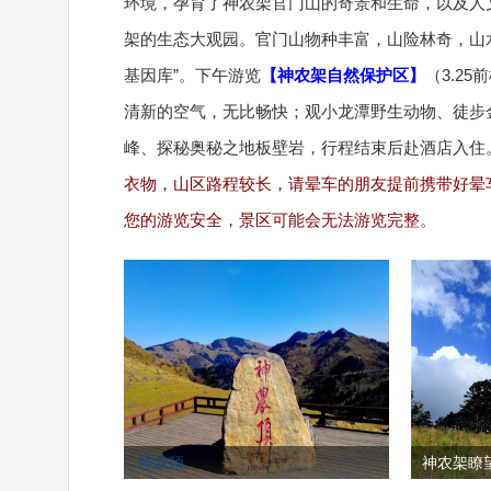
环境，孕育了神农架官门山的奇景和生命，以及人
架的生态大观园。官门山物种丰富，山险林奇，山
基因库”。下午游览
【神农架自然保护区】
（3.2
清新的空气，无比畅快；观小龙潭野生动物、徒步
峰、探秘奥秘之地板壁岩，行程结束后赴酒店入住
衣物，山区路程较长，请晕车的朋友提前携带好晕
您的游览安全，景区可能会无法游览完整。
神农顶
神农架瞭