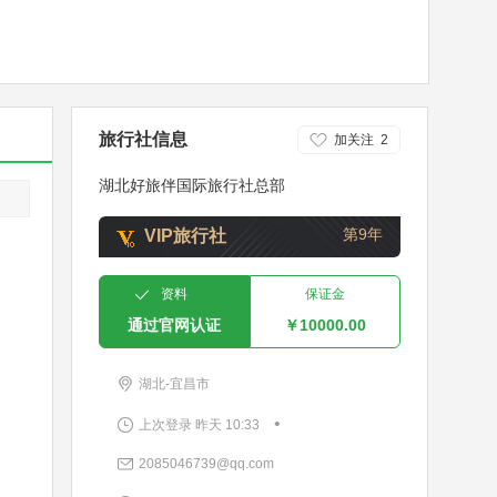
旅行社信息
加关注
2
湖北好旅伴国际旅行社总部
第9年
VIP旅行社
资料
保证金
通过官网认证
￥10000.00
湖北-宜昌市
•
上次登录 昨天 10:33
2085046739@qq.com