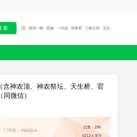
两坝一峡
恩施
一日游
张家界
三峡大坝
北京
半日游
大九湖
神农架
三峡人家
（含神农顶、神农祭坛、天生桥、官
4（同微信）
已售：296
门市价：
750元/人
5212人关注