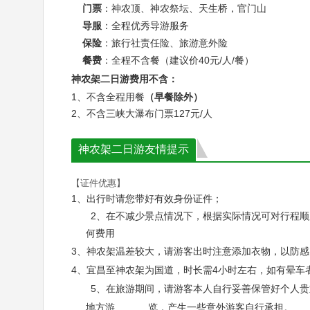
门票
：神农顶、神农祭坛、天生桥，官门山
导服
：全程优秀导游服务
保险
：旅行社责任险、旅游意外险
餐费
：全程不含餐（建议价40元/人/餐）
神农架二日游费用不含：
1、不含全程用餐
（早餐除外）
神农祭坛
神农架天
2、不含三峡大瀑布门票127元/人
神农架二日游友情提示
【证件优惠】
1、出行时请您带好有效身份证件；
2、在不减少景点情况下，根据实际情况可对行程顺
何费用
3、神农架温差较大，请游客出时注意添加衣物，以防感
4、
宜昌至神农架为国道，时长需4小时左右，如有晕车
5、
在旅游期间，请游客本人自行妥善保管好个人贵
地方游 览，产生一些意外游客自行承担。