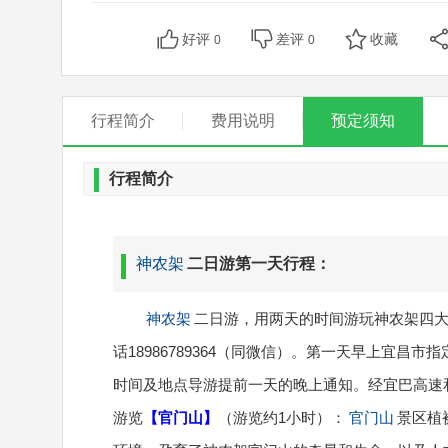
好评
差评
收藏
0
0
行程简介
费用说明
预定须知
行程简介
神农架
二日游第一天行程：
神农架
二日游，用两天的时间游玩神农架四
话18986789364（同微信）。第一天早上宜昌市指
时间及地点导游提前一天的晚上通知。经宜巴高速和
游览
【官门山】
（游览约1小时）：
官门山
景区植