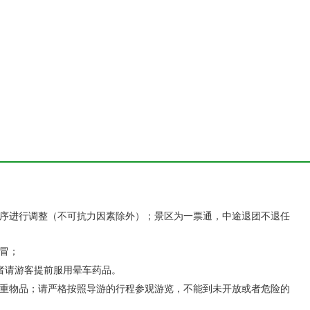
生桥
三峡大瀑布
序进行调整（不可抗力因素除外）；
景区为一票通，中途退团不退任
冒；
者请游客提前服用晕车药品。
重物品；请严格按照导游的行程参观游览，不能到未开放或者危险的