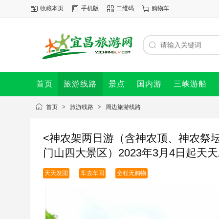
收藏本页
手机版
二维码
购物车
首页
旅游线路
景点
国内游
三峡游船
首页
>
旅游线路
>
周边旅游线路
<神农架两日游（含神农顶、神农祭
门山四大景区）2023年3月4日起天天
天天发团
车去车回
全程无购物