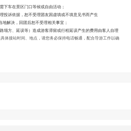
的需下车在景区门口等候或自由活动；
理投诉依据，恕不受理团友因虚填或不填意见书而产生
地解决，回团后恕不受理相关事宜；
路塌方、延误等）造成游客滞留或行程延误产生的费用
由客人自理
您具体接站时间、地点，请您务必保持电话畅通，配合导游工作以确