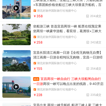
+车票团购价格坐船过三峡大坝垂直升船机，百
米升降，小船坐电梯，团购三峡大坝垂直升降机
湖北好旅伴国际旅行社地接中心
船票+车票预定优惠价格
￥358
204成交
坐船游三峡 首选宜昌两坝一峡 船票在线预定乘
坐两坝一峡豪华游船，看双坝，葛洲坝+三峡大
坝，船进三峡大坝一日游
湖北好旅伴国际旅行社地接中心
￥258
242成交
宜昌长阳清江画廊一日游【全程无购物无自费】
清江画廊一日游全程纯玩无购物，宜昌一日游经
典线路推荐，报名电话18986789364
湖北好旅伴国际旅行社地接中心
￥155
254成交
宜昌两坝一峡自由行 三峡大坝船闸自由行
精选
一日游
两坝一峡可以晚点出发的线路，9:40开启
三峡之旅。两坝一峡游船过葛洲坝船闸
湖北好旅伴国际旅行社地接中心
￥228
235成交
宜昌出发 两坝一峡升船机 船进三峡人家 三峡大