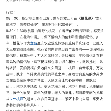
行程：
08：00于指定地点集合出发，乘车赴枝江万亩
《桃花源》
“赏万
亩桃花，游梦幻仙境”（车程约1小时20分钟），
9:30-11:30欣赏漫山遍野的桃花，在春天的郊野深呼吸，感受浪
漫假日。在花海中漫步，留下醉动人的倩影和甜蜜的记忆。如
今，桃花节作为
宜昌
生态农业观光旅游的重要节庆活动，已融入
大三峡旅游经济圈。桃花节的内容也日益丰富多彩—— 浪漫桃花
情侣结。桃花丛中，万人相亲联谊，寻找知音；年轻情侣则在挂
着风铃的情侣结上写下祝福和心愿，绑在花枝上，微风拂过，风
铃轻摇，爱的祝福在天地间久久回荡…… 桃源古典音乐秀。万花
丛中，飘来一阵阵优美典雅的琴弦之声，身着古典服装的少男少
女在落英缤纷中拨弄琴弦，天簌之音让您心荡神移，飘飘欲
仙…… 桃花丛中纸鸢飞。蓝天花海之间，桃花引蝴蝶，风筝翩翩
飞，孩子的欢笑，青年的梦想，老人的童趣，都随着美丽的风筝
从
世外桃源
飞起来，在春日里荡漾…… 景区中餐（自理，享受农
家餐饮的淳朴和风味），