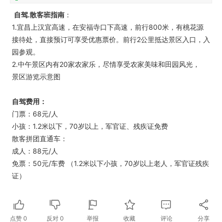
自驾.散客班指南
：
1.宜昌上汉宜高速，在安福寺口下高速，前行800米，有桃花源
接待处，直接预订可享受优惠票价。前行2公里抵达景区入口，入
园参观。
2.中午景区内有20家农家乐，尽情享受农家美味和田园风光，
景区游览示意图
自驾费用：
门票：68元/人
小孩：1.2米以下，70岁以上，军官证、残疾证免费
散客拼团直通车：
成人：88元/人
免票：50元/车费 （1.2米以下小孩，70岁以上老人，军官证残疾
证）
点赞
0
反对
0
举报
收藏
评论
分享