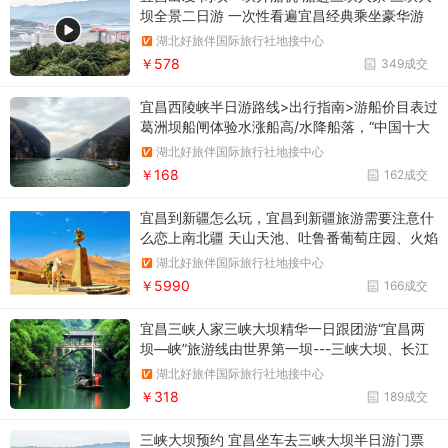
坝全景二日游 一次性看遍宜昌经典乘坐豪华游
船，过葛洲坝+三峡大坝，游船直达三峡魅力人
湖北好旅伴国际旅行社地接中心
家，近距离观三峡大坝，商旅必选打卡宜昌经典
￥578
349成交
宜昌西陵峡半日游路线>出行指南>游船价目表过
葛洲坝船闸体验水涨船高/水降船落，“中国十大
风景名胜”之一
湖北好旅伴国际旅行社地接中心
￥168
162成交
宜昌到新疆怎么玩，宜昌到新疆旅游需要注意什
么恋上南北疆 天山天池、吐鲁番葡萄庄园、火焰
山、坎儿井、喀纳斯、禾木、怪石峪、伊犁、赛
湖北好旅伴国际旅行社地接中心
里木湖、喀拉峻草原、巴音布鲁克、库尔勒、罗
￥5990
166成交
布人村寨、新疆古生态园双飞12日游
宜昌三峡人家三峡大坝精华一日跟团游“宜昌两
坝—峡”旅游线由世界第一坝---三峡大坝、长江
第一坝---葛洲坝、国家首批5A景区“三峡大坝---
湖北好旅伴国际旅行社地接中心
坛子岭”风景区、“三峡人家”石牌风景区、西陵画
￥318
189成交
廊风景区和绵延38公里的原汁原味西陵峡谷风光
组成
三峡大坝预约 宜昌坐车去三峡大坝半日游门票