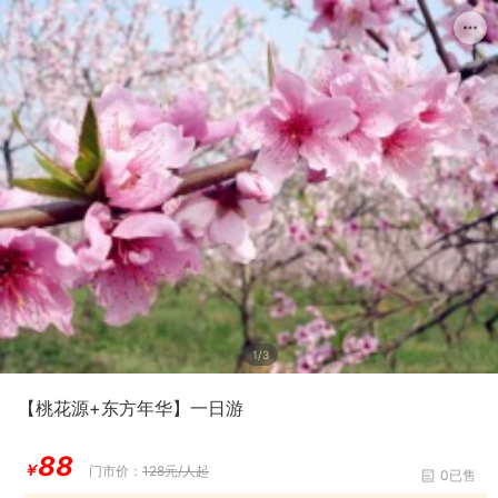
1/3
【桃花源+东方年华】一日游
88
￥
门市价：
128元/人起
0已售