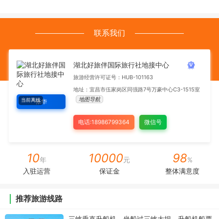
联系我们
湖北好旅伴国际旅行社地接中心
旅游经营许可证号：HUB-101163
地址：宜昌市伍家岗区同强路7号万豪中心C3-1515室
地图导航
当前离线
张华
电话:18986799364
微信号
10
10000
98
年
元
%
入驻运营
保证金
整体满意度
推荐旅游线路
三峡垂直升船机，坐船过三峡大坝，升船机船票