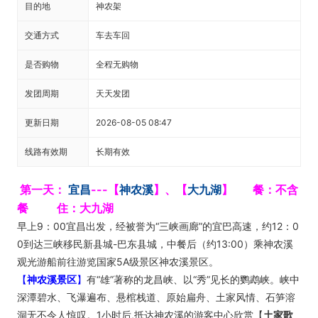
目的地
神农架
交通方式
车去车回
是否购物
全程无购物
发团周期
天天发团
更新日期
2026-08-05 08:47
线路有效期
长期有效
第一天：
宜昌
---【
神农溪
】、【
大九湖
】 餐：不含
餐
住：大九湖
早上9：00宜昌出发，经被誉为“三峡画廊”的宜巴高速，约12：0
0到达三峡移民新县城-巴东县城，中餐后（约13:00）乘神农溪
观光游船前往游览国家5A级景区神农溪景区。
【
神农溪景区
】
有“雄”著称的龙昌峡、以“秀”见长的鹦鹉峡。峡中
深潭碧水、飞瀑遍布、悬棺栈道、原始扁舟、土家风情、石笋溶
洞无不令人惊叹。1小时后,抵达神农溪的游客中心欣赏【
土家歌