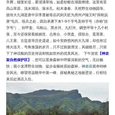
升腾，烟笼长堤，雾浸满草地，如柔纱般在湖面缭绕。这里有亚
高山草原、浅水湖泊、落水孔、枯木逢春、天然野生动物园等。
据传大九湖是唐中宗李显被母后武则天贬为房州卢陵王时“薛刚反
唐”屯兵、练兵之处，因自承袭下来1-9个字号及帅字号（亦称“挂
字号”）、卸甲套、马鞍山、黑水河、九灯河、碉堡坪等十几个村
落，至今还保留着娘娘坟、点将台、小营盘、擂鼓台、鸾英寨、
八王寨、古盐道等历史遗迹，如今安静悠闲的大九湖，却也有过
烽火连天，号角激荡的岁月，只不过旌旗湮没，风烟散尽，只留
下了神话般的历史传说和恍如世外的优美风光。 下午游览
【神农
架自然保护区】
，您可以置身森林中呼吸清新的空气，无比畅
快；观小龙潭野生动物、徒步金猴岭原始森林、
神农谷
观奇特峡
谷风光、瞭望塔远眺华中第一峰、探秘奥秘之地板壁岩，行程结
束后赴酒店入住。