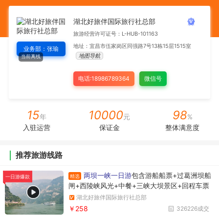
湖北好旅伴国际旅行社总部
旅游经营许可证号：L-HUB-101163
地址：宜昌市伍家岗区同强路7号13栋15层1515室
业务部：张瑜
地图导航
当前离线
电话:18986789364
微信号
15
10000
98
年
元
%
入驻运营
保证金
整体满意度
推荐旅游线路
两坝一峡一日游
包含游船船票+过葛洲坝船
精选
一日游爆款
闸+西陵峡风光+中餐+三峡大坝景区+回程车票
湖北好旅伴国际旅行社总部
￥258
326226成交