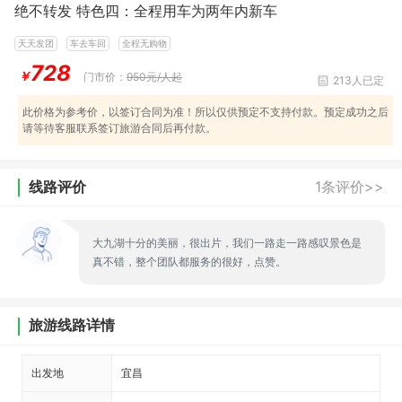
绝不转发 特色四：全程用车为两年内新车
天天发团
车去车回
全程无购物
728
￥
门市价：
950元/人起
213人已定
此价格为参考价，以签订合同为准！所以仅供预定不支持付款。预定成功之后
请等待客服联系签订旅游合同后再付款。
线路评价
1条评价>>
大九湖十分的美丽，很出片，我们一路走一路感叹景色是
真不错，整个团队都服务的很好，点赞。
旅游线路详情
出发地
宜昌