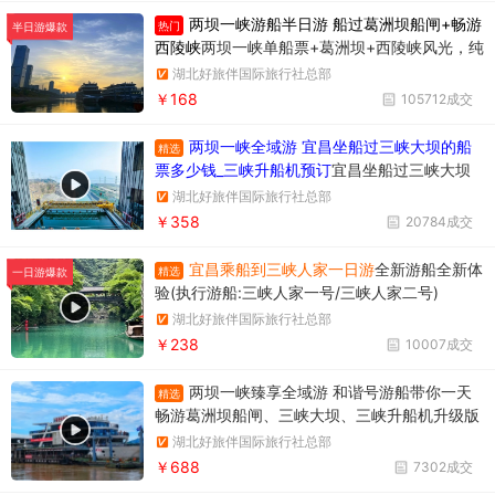
两坝一峡游船半日游 船过葛洲坝船闸+畅游
热门
半日游爆款
西陵峡
两坝一峡单船票+葛洲坝+西陵峡风光，纯
玩无购物，时间短内容丰富
湖北好旅伴国际旅行社总部
￥168
105712成交
两坝一峡全域游 宜昌坐船过三峡大坝的船
精选
票多少钱_三峡升船机预订
宜昌坐船过三峡大坝
升船机一日游358元/人，一天时间坐船过两个
湖北好旅伴国际旅行社总部
坝，葛洲坝和三峡大坝。
￥358
20784成交
宜昌乘船到三峡人家一日游
全新游船全新体
精选
一日游爆款
验(执行游船:三峡人家一号/三峡人家二号)
湖北好旅伴国际旅行社总部
￥238
10007成交
两坝一峡臻享全域游 和谐号游船带你一天
精选
畅游葛洲坝船闸、三峡大坝、三峡升船机升级版
两坝一峡，升级版两坝一峡全域游，两坝一峡PL
湖北好旅伴国际旅行社总部
US版本
￥688
7302成交