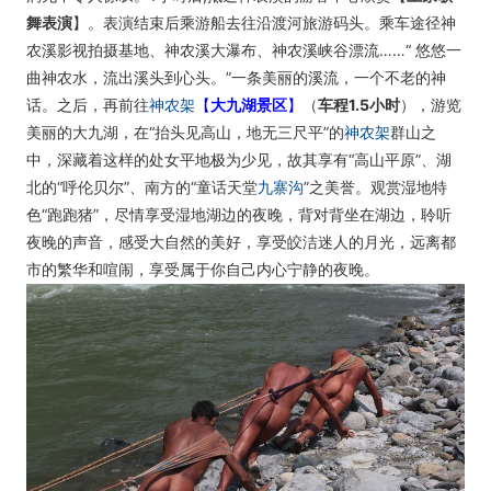
舞表演
】。表演结束后乘游船去往沿渡河旅游码头。乘车途径神
农溪影视拍摄基地、神农溪大瀑布、神农溪峡谷漂流……“ 悠悠一
曲神农水，流出溪头到心头。”一条美丽的溪流，一个不老的神
话。之后，再前往
神农架
【
大九湖景区
】
（
车程1.5小时
），游览
美丽的大九湖，在“抬头见高山，地无三尺平”的
神农架
群山之
中，深藏着这样的处女平地极为少见，故其享有“高山平原”、湖
北的“呼伦贝尔”、南方的“童话天堂
九寨沟
”之美誉。观赏湿地特
色“跑跑猪”，尽情享受湿地湖边的夜晚，背对背坐在湖边，聆听
夜晚的声音，感受大自然的美好，享受皎洁迷人的月光，远离都
市的繁华和喧闹，享受属于你自己内心宁静的夜晚。