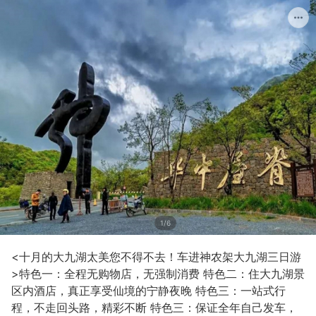
1/6
<十月的大九湖太美您不得不去！车进神农架大九湖三日游
>特色一：全程无购物店，无强制消费 特色二：住大九湖景
区内酒店，真正享受仙境的宁静夜晚 特色三：一站式行
程，不走回头路，精彩不断 特色三：保证全年自己发车，