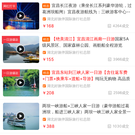
宜昌长江夜游（乘坐长江系列豪华游轮，过
精选
网红打卡
葛洲坝船闸）宜昌夜游航线为：三峡游客中心--
天然塔--过葛洲坝船闸--黄柏河下船，穿过葛洲
湖北好旅伴国际旅行社总部
坝船闸，体验水涨船高的神奇变化。
￥168
4264成交
【绝美清江】宜昌清江画廊一日游
国家5A
精选
一日游爆款
级风景区、国家森林公园、画舫船全程游览
湖北好旅伴国际旅行社总部
￥155
3966成交
宜昌东站到三峡人家一日游【含往返车费
精选
一日游爆款
+门票+换乘车+渡船+导游】
纯玩无购物 高品质
享受当地跟团一日游
湖北好旅伴国际旅行社总部
￥208
2598成交
两坝一峡游船+三峡人家一日游（豪华游船过葛
洲坝，船进三峡人家）两坝一峡三峡人家全景一
日游
湖北好旅伴国际旅行社总部
￥388
1030成交