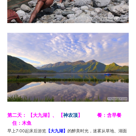
第二天： 【大九湖】、 【
神农顶
】 餐：含早餐
住：木鱼
早上7:00起床后游览
【大九湖】
的醉美时光，迷雾从草地、湖面