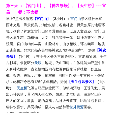
第三天 ：【官门山】、【神农祭坛】、【天生桥】---宜
昌 餐：不含餐
早上7点出发游览
【官门山】
（2小时）
：
官门山
景区植被丰富，
雨水充足，风景优美，沟壑纵横，谷幽林密，得天独厚的地理环
境，孕育了神农架官门山的奇景和生命，以及人文遗迹。官门山
景区集生态、动植物、人文、科考等于一体，是神农架的生态大
观园。官门山物种丰富，山险林奇，山水相映，环谷幽深，地质
遗迹富集。醉大的亮点是领略神农架“物种基因库”。 游览
【神农
祭坛】
（1小时
）：整个景区分为主体祭祀区、古老植物园、千年
古杉等。祭祀区分
天坛
、地坛，依山而建，主体建筑为巨型牛首
人身神农雕像；古老植物园内有数百种国家珍稀植物，如血皮
槭、银杏、香樟，珙桐，鹅掌楸...同时可以观千年古树－－铁坚
杉，此树距今已有1250多年树龄。游览
【天生桥风景区】
（1小
时）
：
天生桥
飞瀑自峭壁倾盆而下，似银河泻地，玉珠飞溅，展
出万种风情；景区内天生石桥、阴潭、老君听涛、清澈的山涧、
巴人的茅屋，欣赏古老的堂戏，品神农云雾茶、喝地道包谷酒，
尝神农喜饼、共同构成一幅人与自然和谐
世外桃源
画卷。