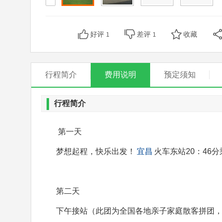
好评
差评
收藏
1
1
行程简介
费用说明
预定须知
行程简介
第一天
梦想起程，快乐出发！
宜昌
火车东站20：46分
第二天
下午接站（此团为全国各地亲子家庭散客拼团