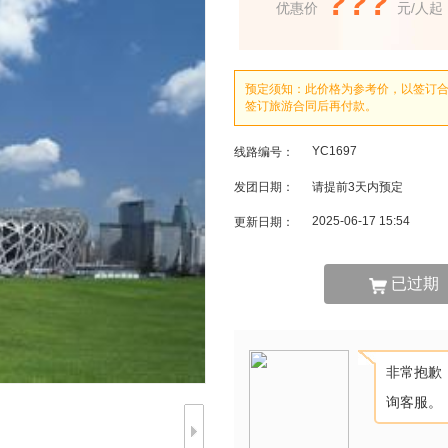
???
优惠价
元/人起
预定须知：此价格为参考价，以签订
签订旅游合同后再付款。
YC1697
线路编号：
发团日期：
请提前3天内预定
2025-06-17 15:54
更新日期：
已过期
非常抱歉
询客服。