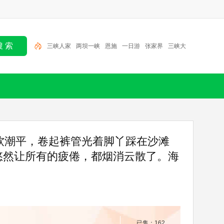
三峡人家
两坝一峡
恩施
一日游
张家界
三峡大
坝
北京
半日游
大九湖
神农架
三峡人家
软潮平，卷起裤管光着脚丫踩在沙滩
悠然让所有的疲倦，都烟消云散了。海
已售：162