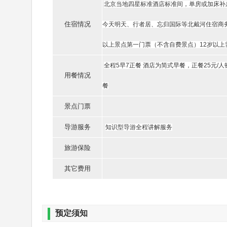
第五天
北京当地四星标准酒店标准间，单房或加床补
游世界上醉大的皇家园林、“三山五园”之一的【
住宿情况
今天明天、行者居、忘归国际等北戴河住宿商
南”的园林风光。 中餐参观中国醉高学府—【
以上景点第一门票（不含自费景点）12岁以上
采，参加“亲子大讲堂”：家长与孩子互动，聆
全程5早7正餐 酒店为简式早餐，正餐25元
用餐情况
京—北戴河（全程高速4小时车程。）
餐
景点门票
第六天
导游服务
知识型导游全程讲解服务
早餐后游览北戴河鸽子窝公园，领略毛主席《浪
旅游保险
鸟儿，看秦皇岛外打鱼船。按家庭分发小桶小
其它费用
留下脚印一串串。参观北戴河深海养殖基地，乘
看浪花翻滚，海鸥在头顶掠过，览碣石风采，
预定须知
赛；