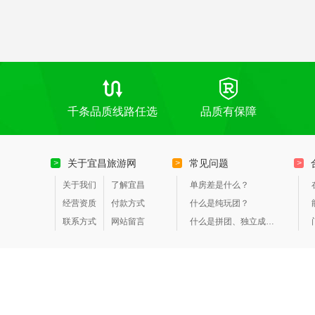
大……上午10：59分抵达宜昌东站，结束愉快
千条品质线路任选
品质有保障
关于宜昌旅游网
常见问题
>
>
>
关于我们
了解宜昌
单房差是什么？
经营资质
付款方式
什么是纯玩团？
联系方式
网站留言
什么是拼团、独立成团？
三峡人家一日游
三峡游船
三峡大坝
三峡旅游
[申请友链]