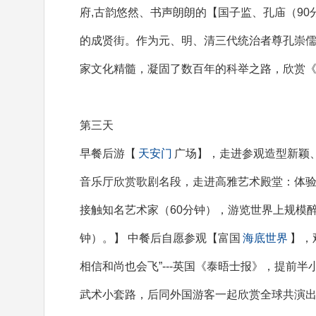
府,古韵悠然、书声朗朗的【国子监、孔庙（9
的成贤街。作为元、明、清三代统治者尊孔崇
家文化精髓，凝固了数百年的科举之路，欣赏
第三天
早餐后游【
天安门
广场】，走进参观造型新颖、
音乐厅欣赏歌剧名段，走进高雅艺术殿堂：体验
接触知名艺术家（60分钟），游览世界上规模
钟）。】 中餐后自愿参观【富国
海底世界
】，
相信和尚也会飞”---英国《泰晤士报》，提前
武术小套路，后同外国游客一起欣赏全球共演出6