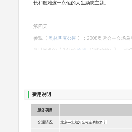
长和磨难这一永恒的人生励志主题。
第四天
参观【
奥林匹克公园
】：2008奥运会主会场
举世闻名的【八达岭
长城
（150分钟）】，登
餐：品尝精美自助餐参观【中国科技馆（120
乐谷
夜场嘉年华+鸟巢、水立方+长安街的天安门
钟）】。北京
欢乐谷
夜场嘉年华四大区域唯美
费用说明
演、绚丽的彩车巡游、动感的综艺汇演、20余
面前。
服务项目
交通情况
北京—北戴河全程空调旅游车