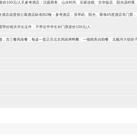
差价100元/人天参考酒店：汉庭商务、山水时尚、乐家连锁、京华饭店、阳光温特莱
颐和园
（120分钟）】感受“十里青山行画里，双飞白鸟似江
务酒店或度假公寓酒店标准间2晚：参考酒店：浪琴屿、阳光、驿海45度酒店等门票：
北大校园或清华大学】：迈进心目中神圣殿堂、领略百年名校风
需带好相关学生证件，不带证件学生补门票差价100元/人
听北大老师的专场讲座，体育场参加亲子运动会游戏互动。下午北
/人顿，含三餐风味餐：每桌一套正宗北京风味烤鸭餐、一顿精美自助餐、北戴河大馅饺
淘沙•北戴河》的磅礴气魄，俯瞰大潮坪壮观景色，观沧海、赏
铲海滩赶海：挖小蟹、捉小虾、拾贝壳，与父母手牵手在沙滩上
坐“长城号”双体游轮出海观光，畅游渤海风光，享受海风习习，
到专为本亲子活动专属浴场：游泳、沙浴、沙滩排球、拔河比