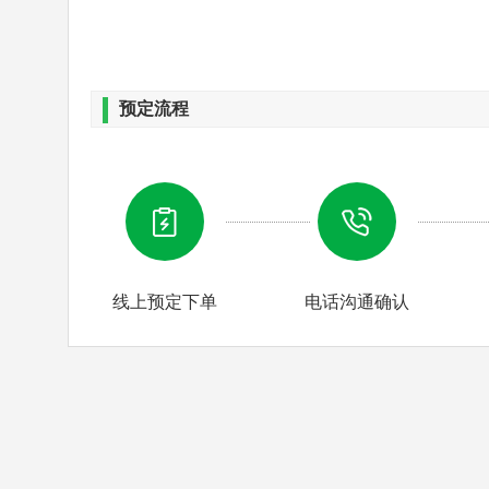
预定流程
第七天
早晨北戴河—北京（全程高速4小时车程），北
仙府、
什刹海
明珠”的【
恭王府
】（套票120
观山”之美称---【什刹海】，感受古典与现代的
线上预定下单
电话沟通确认
卧返回宜昌，结束愉快行程!
第八天
满载旅程中缘牵情系的亲情感动，顺利返航！