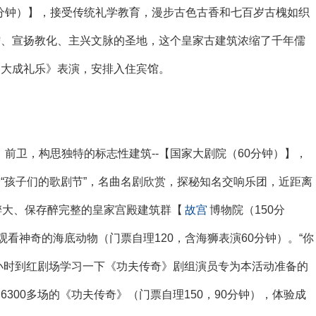
0分钟）】，接受传统礼学教育，漫步古色古香和七百岁古槐如织
儒、宣扬教化、主兴文脉的圣地，这个皇家古建筑浓缩了千年儒
《大成礼乐》表演，安排入住宾馆。
前卫，构思独特的标志性建筑--【国家大剧院（60分钟）】，
“孩子们的歌剧节”，名曲名剧欣赏，探秘知名交响乐团，近距离
醉大、保存醉完整的皇家宫殿建筑群【
故宫
博物院（150分
观看神奇的海底动物（门票自理120，含海狮表演60分钟）。“你
半小时到红剧场学习一下《功夫传奇》剧组演员专为本活动准备的
300多场的《功夫传奇》（门票自理150，90分钟），体验成