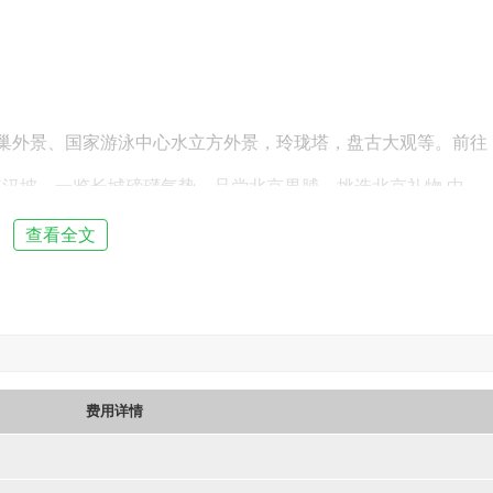
鸟巢外景、国家游泳中心水立方外景，玲珑塔，盘古大观等。前往
好汉坡，一览长城磅礴气势，品尝北京果脯，挑选北京礼物,中
分钟）】， 探索科学奥秘、体验科技的神奇。自愿参加【
北京欢
查看全文
广场、国贸CBD+世贸天阶夜景游（费用自理160，180分
靓丽的主题景观、多场精彩纷呈的主题表演--炫酷的极限运动展
项欢乐温馨的游乐设施都将在星光灿烂的夜晚倾情展现在游客的
费用详情