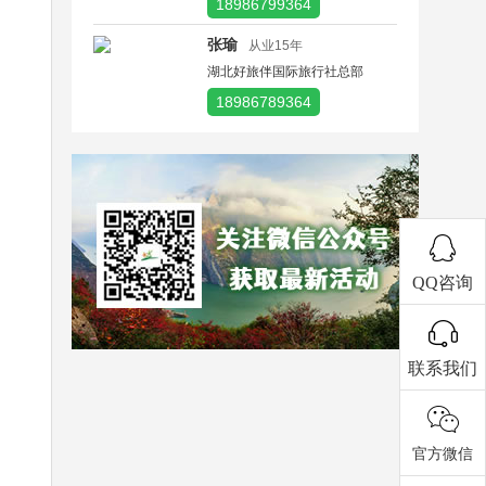
18986799364
张瑜
从业15年
湖北好旅伴国际旅行社总部
18986789364
QQ咨询
联系我们
官方微信