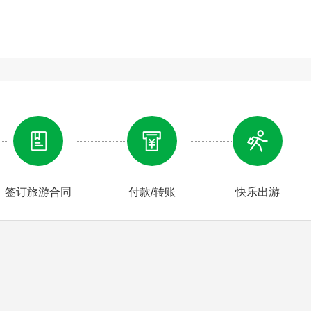
京中餐后乘黄包车游览北京胡同，感受北京爷文化+游览“人间 神
，90分钟），参观被称为“老北京醉美的地方”、燕京小八景“银锭
相容，传统与前卫的碰撞下午送团，16：46乘T49次空调火车硬
签订旅游合同
付款/转账
快乐出游
偷偷在父母的行李箱中留下一封信：亲爱的爸妈，我已经长