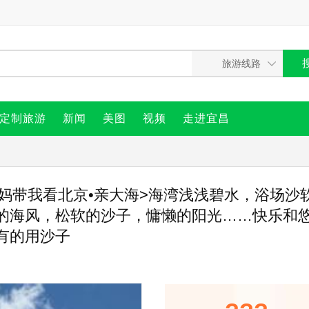
定制旅游
新闻
美图
视频
走进宜昌
爸妈带我看北京•亲大海>海湾浅浅碧水，浴场沙
的海风，松软的沙子，慵懒的阳光……快乐和
有的用沙子