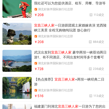
我社还可以为您提供酒店、租车、用餐、导游等
延伸服务，详见费用说明栏目！ 宜昌到三峡人家
湖北好旅伴国际旅行社总部
一日游精彩体验：带您走进三峡人家--长江三峡
￥208
112成交
醉美丽的地方，感受峡江风情.三峡人家被誉为”
宜昌三峡人家
一日游跟团观土家婚嫁表演 览西陵
峡江美景 全程无购物纯玩团 放心旅行
湖北好旅伴国际旅行社总部
￥208
884成交
武汉出发到
宜昌三峡人家
豪华两坝一峡双动两日
游1、有不同酒店、不同出发时间等多个套餐可
供选择！2、从武汉直接出发和返回，一条龙服
湖北好旅伴国际旅行社总部
务！更方便快捷！3、宜昌双5A精品景点！游三
￥728
236成交
峡人家！坐豪华游轮游两坝一峡（葛洲坝—西陵
峡—三峡大坝）超级享受！
【热点推荐】
宜昌三峡人家
+两坝一峡经典二日
游
湖北好旅伴国际旅行社总部
￥516
113成交
福建厦门到湖北
宜昌三峡人家
一日游为了您的出