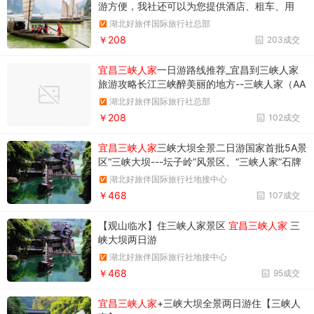
游方便，我社还可以为您提供酒店、租车、用
餐、导游等延伸服务，详见费用说明栏目！ 宜昌
湖北好旅伴国际旅行社总部
到三峡人家一日游精彩体验：带您走进三峡人
￥208
203成交
家--长江三峡醉美丽的地方，感受峡江风情.
宜昌三峡人家
一日游路线推荐_宜昌到三峡人家
旅游攻略长江三峡醉美丽的地方--三峡人家（AA
AAA级）--诗意三峡、唯美人家 享受与尘世隔绝
湖北好旅伴国际旅行社总部
独享绝妙地质奇观和质朴峡江民俗 体验洪荒时代
￥208
102成交
地质、巴人部落农耕 梦回土家歌舞 怀旧长江号
子
宜昌三峡人家
三峡大坝全景二日游国家首批5A景
区“三峡大坝---坛子岭”风景区、“三峡人家”石牌
风景区、西陵画廊风景区和绵延38公里的原汁原
湖北好旅伴国际旅行社地接中心
味西陵峡谷风光组成
￥468
107成交
【观山临水】住三峡人家景区
宜昌三峡人家
三
峡大坝两日游
湖北好旅伴国际旅行社地接中心
￥468
95成交
宜昌三峡人家
+三峡大坝全景两日游住【三峡人