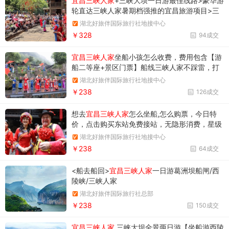
宜昌三峡人家
+三峡大坝一日游最佳线路>豪华游
轮直达三峡人家暑期档强推的宜昌旅游项目>三
峡人家>三峡大坝>葛洲坝>西陵峡
湖北好旅伴国际旅行社地接中心
￥328
94成交
宜昌三峡人家
坐船小孩怎么收费，费用包含【游
船二等座+景区门票】船线三峡人家不踩雷，打
卡西陵峡，远观葛洲坝
湖北好旅伴国际旅行社地接中心
￥238
126成交
想去
宜昌三峡人家
怎么坐船,怎么购票，今日特
价，点击购买东站免费接站，无隐形消费，星级
景区，天然氧吧
湖北好旅伴国际旅行社地接中心
￥238
64成交
<船去船回>
宜昌三峡人家
一日游葛洲坝船闸/西
陵峡/三峡人家
湖北好旅伴国际旅行社总部
￥238
150成交
宜昌三峡人家
三峡大坝全景两日游【坐船游西陵