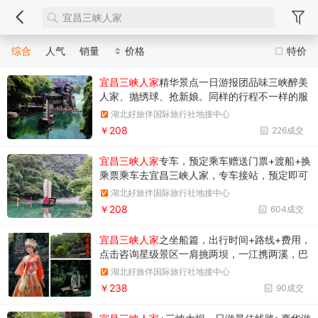
综合
人气
销量
价格
特价
宜昌三峡人家
精华景点一日游报团品味三峡醉美
人家、抛绣球、抢新娘。同样的行程不一样的服
务理念！纯玩无购物！
湖北好旅伴国际旅行社地接中心
￥208
226成交
宜昌三峡人家
专车，预定乘车赠送门票+渡船+换
乘票乘车去宜昌三峡人家，专车接站，预定即可
超值享受门票+渡船+换乘+司陪导游+保险全套
湖北好旅伴国际旅行社地接中心
服务
￥208
604成交
宜昌三峡人家
之坐船篇，出行时间+路线+费用，
点击咨询星级景区一肩挑两坝，一江携两溪，巴
风楚韵，风情如画，原生态场景体验峡江风土人
湖北好旅伴国际旅行社地接中心
情
￥238
90成交