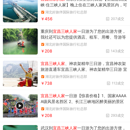
峡·住三峡人家】晚上住在三峡人家风景区内，可
以更加全面的享受峡江风情的美丽！
湖北好旅伴国际旅行社总部
￥456
207成交
重庆到
宜昌三峡人家
一日游为了您的出游方便，
我社还可以为您提供酒店、租车、用餐、导游等
延伸服务，详见费用说明栏目！ 宜昌到三峡人家
湖北好旅伴国际旅行社总部
一日游精彩体验：带您走进三峡人家--长江三峡
￥208
143成交
醉美丽的地方，感受峡江风情.
宜昌三峡人家
、神农架精华三日游，宜昌神农架
旅游直通车宜昌三峡人家、神农架精华三日游 宜
昌旅游直通车
湖北好旅伴国际旅行社总部
￥738
112成交
宜昌三峡人家
一日游【惊喜价格】1、国家AAAA
A级风景名胜区 2、长江三峡地区醉美丽的景区
3、国家地质公园 4、新三峡十景 5、湖北省十
湖北好旅伴国际旅行社总部
佳景区 6、大型梦幻之旅——三峡人家
￥208
293成交
武汉到
宜昌三峡人家
一日游为了您的出游方便，