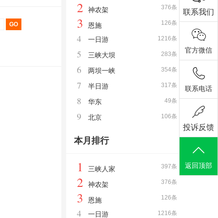
2
376条
神农架
联系我们
3
126条
恩施
4
1216条
一日游
官方微信
5
283条
三峡大坝
6
354条
两坝一峡
7
317条
半日游
联系电话
8
49条
华东
9
106条
北京
投诉反馈
本月排行
1
返回顶部
397条
三峡人家
2
376条
神农架
3
126条
恩施
4
1216条
一日游