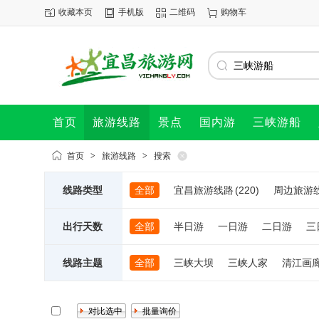
收藏本页
手机版
二维码
购物车
首页
旅游线路
景点
国内游
三峡游船
首页
>
旅游线路
>
搜索
线路类型
全部
宜昌旅游线路
(220)
周边旅游
出行天数
全部
半日游
一日游
二日游
三
线路主题
全部
三峡大坝
三峡人家
清江画