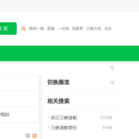
两坝一峡
恩施
一日游
张家界
三峡大坝
北京
半日游
大九湖
神农架
三峡人家
切换频道
相关搜索
夕阳红
长江三峡游船
约14条
三峡游船世纪
约4条