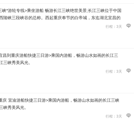
三峡*游轮专线>乘坐游船 畅游长江三峡绝世美景;长江三峡位于中国
西陵峡三段峡谷的总称。西起重庆奉节的白帝城，东迄湖北宜昌的
行程：3天
 宜昌到重庆游船快捷三日游>乘国内游船，畅游山水如画的长江三
江三峡秀美风光。
行程：3天
至重庆 宜渝游船快捷三日游>乘国内游船，畅游山水如画的长江三峡
三峡秀美风光。
行程：3天