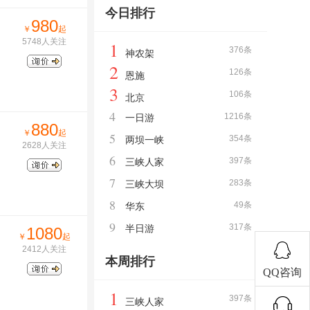
今日排行
980
￥
起
5748人关注
1
376条
神农架
2
126条
恩施
3
106条
北京
4
1216条
一日游
880
￥
起
5
354条
两坝一峡
2628人关注
6
397条
三峡人家
7
283条
三峡大坝
8
49条
华东
9
317条
半日游
1080
￥
起
2412人关注
本周排行
QQ咨询
1
397条
三峡人家