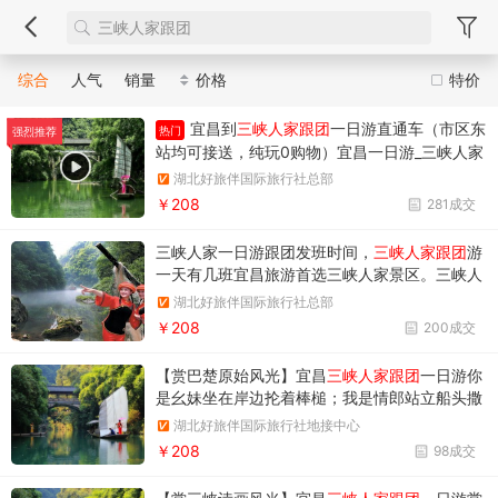
综合
人气
销量
价格
特价
宜昌到
三峡人家跟团
一日游直通车（市区东
热门
强烈推荐
站均可接送，纯玩0购物）宜昌一日游_三峡人家
跟团一日游直通车报名电话：18986789364；
湖北好旅伴国际旅行社总部
0717-6521606
￥208
281成交
三峡人家一日游跟团发班时间，
三峡人家跟团
游
一天有几班宜昌旅游首选三峡人家景区。三峡人
家跟团一天有两班，分早班和晚班，预订电话18
湖北好旅伴国际旅行社总部
986789364（同微信）
￥208
200成交
【赏巴楚原始风光】宜昌
三峡人家跟团
一日游你
是幺妹坐在岸边抡着棒槌；我是情郎站立船头撒
下渔网 观山临水，走进三峡人家您将经受一场烟
湖北好旅伴国际旅行社地接中心
雨迷雾的梦幻！
￥208
98成交