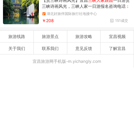
【赏三峡诗画风光】宜昌
三峡人家跟团
一日游赏
三峡诗画风光，三峡人家一日游报名咨询电话：
0717-6521606；18986789364
湖北好旅伴国际旅行社地接中心
￥208
151成交
旅游线路
旅游景点
旅游攻略
宜昌视频
关于我们
联系我们
意见反馈
了解宜昌
宜昌旅游网手机版-m.yichangly.com