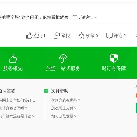
峡的哪个峡?这个问题，麻烦帮忙解答一下，谢谢！~
点赞
举报
收藏
评论
1
0
0
服务领先
旅游一站式服务
退订有保障
合同签署
支付帮助
>
在网上支付如何签订合同？
付款方式有哪些？
能传真签合同吗？
怎么网上支付？
门市签约流程是什么？
如何获取发票？