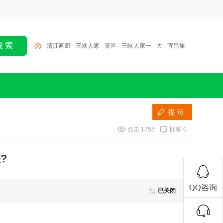
清江画廊
三峡人家
景区
三峡人家一
大
宜昌旅
游
漂流
清江画廊风景区
宜昌
三峡
提问
点击
1755
回答
0
?
QQ咨询
已关闭