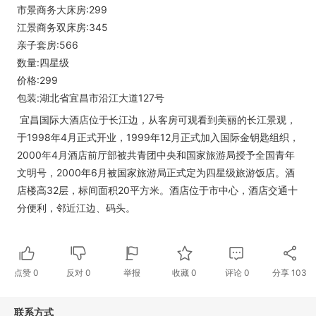
市景商务大床房:299
江景商务双床房:345
亲子套房:566
数量:四星级
价格:299
包装:湖北省宜昌市沿江大道127号
宜昌国际大酒店位于长江边，从客房可观看到美丽的长江景观，
于1998年4月正式开业，1999年12月正式加入国际金钥匙组织，
2000年4月酒店前厅部被共青团中央和国家旅游局授予全国青年
文明号，2000年6月被国家旅游局正式定为四星级旅游饭店。酒
店楼高32层，标间面积20平方米。酒店位于市中心，酒店交通十
分便利，邻近江边、码头。
点赞
0
反对
0
举报
收藏
0
评论
0
分享
103
联系方式